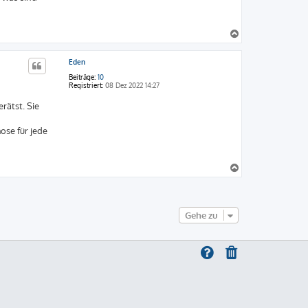
N
a
c
Eden
h
o
Beiträge:
10
b
Registriert:
08 Dez 2022 14:27
e
rätst. Sie
n
ose für jede
N
a
c
h
o
Gehe zu
b
e
n