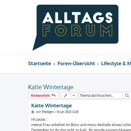
Startseite
Foren-Übersicht
Lifestyle & 
Kalte Wintertage
Antworten
Kalte Wintertage
B
von
Thorgen
»
18 Jan 2023 12:28
e
i
Hi Leute,
t
meine Frau arbeitet im Büro und muss deshalb etwas schick
r
a
Dezember ist ihr das echt zu kalt. Ihr wurde vorgeschla