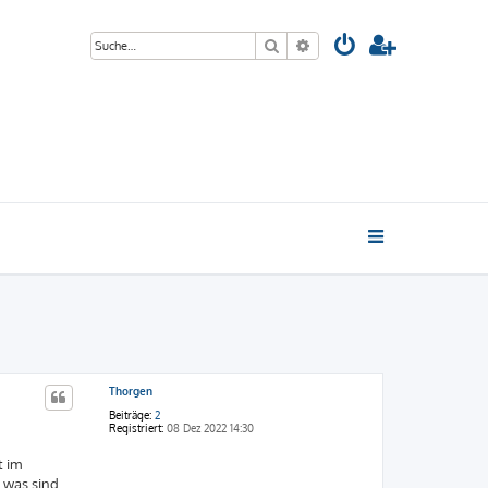
Suche
Erweiterte Suche
Thorgen
Beiträge:
2
Registriert:
08 Dez 2022 14:30
t im
 was sind