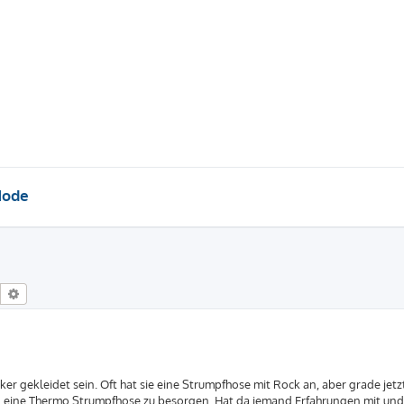
Mode
Suche
Erweiterte Suche
er gekleidet sein. Oft hat sie eine Strumpfhose mit Rock an, aber grade jetz
gen eine Thermo Strumpfhose zu besorgen. Hat da jemand Erfahrungen mit und