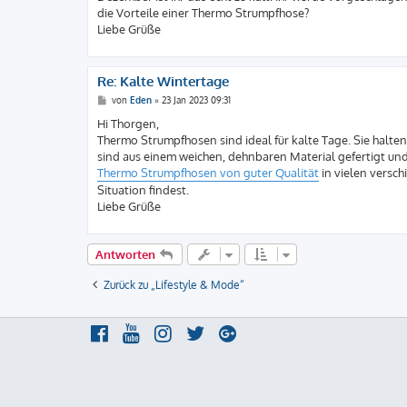
g
die Vorteile einer Thermo Strumpfhose?
Liebe Grüße
Re: Kalte Wintertage
B
von
Eden
»
23 Jan 2023 09:31
e
i
Hi Thorgen,
t
Thermo Strumpfhosen sind ideal für kalte Tage. Sie halte
r
a
sind aus einem weichen, dehnbaren Material gefertigt und
g
Thermo Strumpfhosen von guter Qualität
in vielen versch
Situation findest.
Liebe Grüße
Antworten
Zurück zu „Lifestyle & Mode“