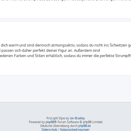
n dich warm und sind dennoch atmungsaktiv, sodass du nicht ins Schwitzen ge
 passen sich daher perfekt deiner Figur an. Außerdem sind
iedenen Farben und Stilen erhältlich, sodass du immer die perfekte Strumpfh
ProLight Style by
Ian Bradley
Powered by
phpBB
® Forum Software © phpBB Limited
Deutsche Übersetzung durch
phpBB.de
Datenschutz
|
Nutzungsbedingungen