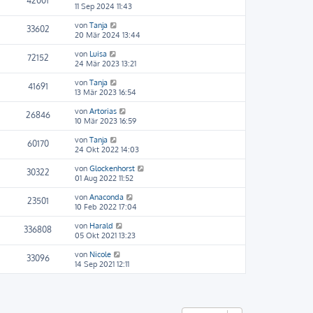
42001
11 Sep 2024 11:43
von
Tanja
33602
20 Mär 2024 13:44
von
Luisa
72152
24 Mär 2023 13:21
von
Tanja
41691
13 Mär 2023 16:54
von
Artorias
26846
10 Mär 2023 16:59
von
Tanja
60170
24 Okt 2022 14:03
von
Glockenhorst
30322
01 Aug 2022 11:52
von
Anaconda
23501
10 Feb 2022 17:04
von
Harald
336808
05 Okt 2021 13:23
von
Nicole
33096
14 Sep 2021 12:11