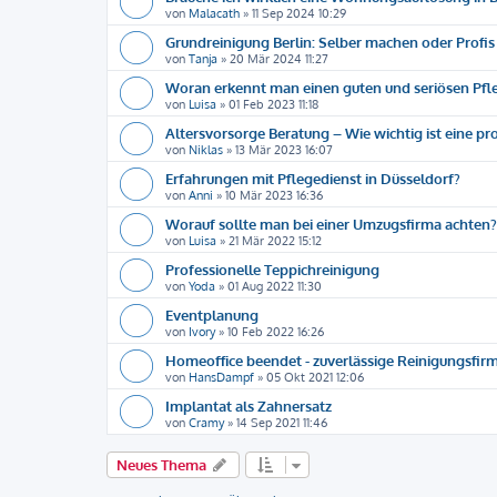
von
Malacath
»
11 Sep 2024 10:29
Grundreinigung Berlin: Selber machen oder Profis
von
Tanja
»
20 Mär 2024 11:27
Woran erkennt man einen guten und seriösen Pfl
von
Luisa
»
01 Feb 2023 11:18
Altersvorsorge Beratung – Wie wichtig ist eine pr
von
Niklas
»
13 Mär 2023 16:07
Erfahrungen mit Pflegedienst in Düsseldorf?
von
Anni
»
10 Mär 2023 16:36
Worauf sollte man bei einer Umzugsfirma achten?
von
Luisa
»
21 Mär 2022 15:12
Professionelle Teppichreinigung
von
Yoda
»
01 Aug 2022 11:30
Eventplanung
von
Ivory
»
10 Feb 2022 16:26
Homeoffice beendet - zuverlässige Reinigungsfir
von
HansDampf
»
05 Okt 2021 12:06
Implantat als Zahnersatz
von
Cramy
»
14 Sep 2021 11:46
Neues Thema