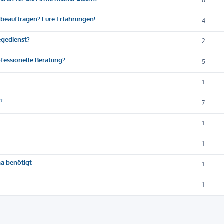
6
 beauftragen? Eure Erfahrungen!
4
egedienst?
2
ofessionelle Beratung?
5
1
?
7
1
1
ma benötigt
1
1