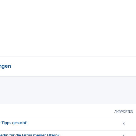
ungen
eiterte Suche
ANTWORTEN
 Tipps gesucht!
3
rlin für die Firma meiner Eltern?