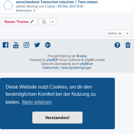
verschiedene Teesorten mischen / Tees mixen
Letzter Beitrag von
Cramy
«
09 Dez 2021 15:01
Antworten:
2
Neues Thema
Gehe zu
ProLight Style by
Ian Bradley
Powered by
phpBB
® Forum Software © phpBB Limited
Deutsche Übersetzung durch
phpBB.de
Datenschutz
|
Nutzungsbedingungen
Diese Website nutzt Cookies, um dir den
bestmöglichen Komfort bei der Nutzung zu
bieten.
Mehr erfahren
Verstanden!