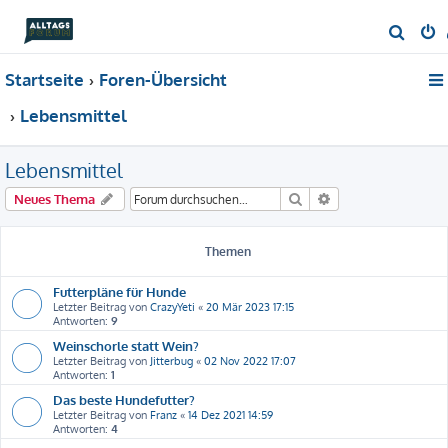
S
u
Startseite
Foren-Übersicht
c
h
Lebensmittel
e
Lebensmittel
Suche
Erweiterte Suche
Neues Thema
Themen
Futterpläne für Hunde
Letzter Beitrag von
CrazyYeti
«
20 Mär 2023 17:15
Antworten:
9
Weinschorle statt Wein?
Letzter Beitrag von
Jitterbug
«
02 Nov 2022 17:07
Antworten:
1
Das beste Hundefutter?
Letzter Beitrag von
Franz
«
14 Dez 2021 14:59
Antworten:
4