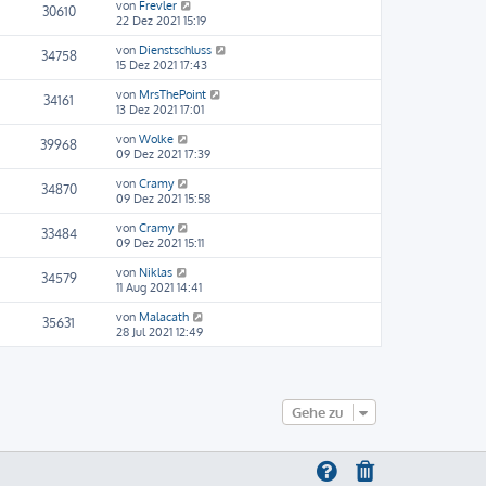
von
Frevler
30610
22 Dez 2021 15:19
von
Dienstschluss
34758
15 Dez 2021 17:43
von
MrsThePoint
34161
13 Dez 2021 17:01
von
Wolke
39968
09 Dez 2021 17:39
von
Cramy
34870
09 Dez 2021 15:58
von
Cramy
33484
09 Dez 2021 15:11
von
Niklas
34579
11 Aug 2021 14:41
von
Malacath
35631
28 Jul 2021 12:49
Gehe zu