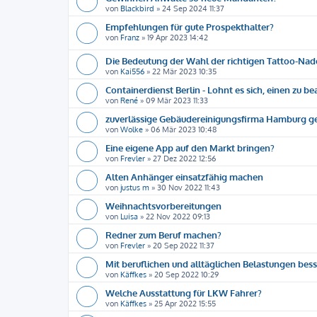
von
Blackbird
»
24 Sep 2024 11:37
Empfehlungen für gute Prospekthalter?
von
Franz
»
19 Apr 2023 14:42
Die Bedeutung der Wahl der richtigen Tattoo-Nad
von
Kai556
»
22 Mär 2023 10:35
Containerdienst Berlin - Lohnt es sich, einen zu b
von
René
»
09 Mär 2023 11:33
zuverlässige Gebäudereinigungsfirma Hamburg g
von
Wolke
»
06 Mär 2023 10:48
Eine eigene App auf den Markt bringen?
von
Frevler
»
27 Dez 2022 12:56
Alten Anhänger einsatzfähig machen
von
justus m
»
30 Nov 2022 11:43
Weihnachtsvorbereitungen
von
Luisa
»
22 Nov 2022 09:13
Redner zum Beruf machen?
von
Frevler
»
20 Sep 2022 11:37
Mit beruflichen und alltäglichen Belastungen be
von
Käffkes
»
20 Sep 2022 10:29
Welche Ausstattung für LKW Fahrer?
von
Käffkes
»
25 Apr 2022 15:55