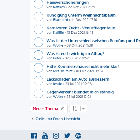
Hausverschönerungen
von
Käffkes
»
22 Dez 2021 13:29
Kündigung unterm Weihnachtsbaum!
von
Blackbird
»
14 Dez 2021 17:10
Karnivoren Zucht - Venusfliegenfalle
von
Kai556
»
13 Dez 2021 16:43
Was ist der Unterschied zwischen Berufung und R
von
Wolke
»
08 Okt 2021 15:18
Was ist euch wichtig im Alltag?
von
Peter
»
02 Jul 2021 11:52
Hilfe! Komme zuhause nicht mehr klar!
von
MrsThePoint
»
01 Okt 2021 09:57
Lackschäden am Auto ausbessern
von
Jessie
»
23 Jul 2021 09:08
Gegenverkehr blendet mich ständig
von
Wolke
»
28 Jul 2021 12:01
Neues Thema
Zurück zur Foren-Übersicht