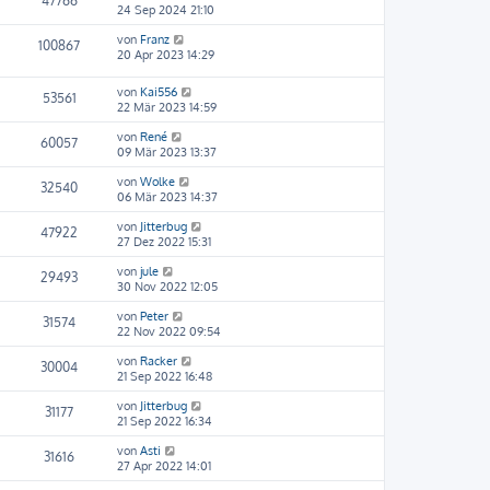
47766
24 Sep 2024 21:10
von
Franz
100867
20 Apr 2023 14:29
von
Kai556
53561
22 Mär 2023 14:59
von
René
60057
09 Mär 2023 13:37
von
Wolke
32540
06 Mär 2023 14:37
von
Jitterbug
47922
27 Dez 2022 15:31
von
jule
29493
30 Nov 2022 12:05
von
Peter
31574
22 Nov 2022 09:54
von
Racker
30004
21 Sep 2022 16:48
von
Jitterbug
31177
21 Sep 2022 16:34
von
Asti
31616
27 Apr 2022 14:01