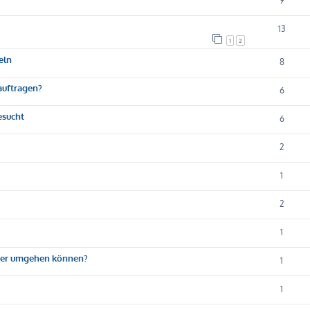
9
13
1
2
eln
8
eauftragen?
6
esucht
6
2
1
2
1
sser umgehen können?
1
1