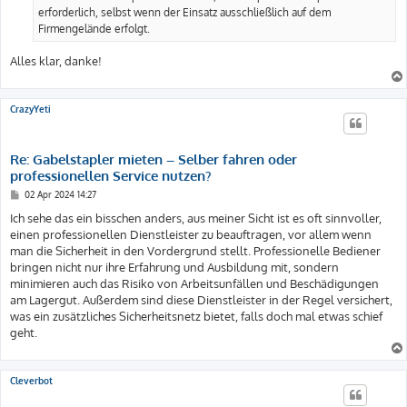
erforderlich, selbst wenn der Einsatz ausschließlich auf dem
Firmengelände erfolgt.
Alles klar, danke!
CrazyYeti
Re: Gabelstapler mieten – Selber fahren oder
professionellen Service nutzen?
B
02 Apr 2024 14:27
e
i
Ich sehe das ein bisschen anders, aus meiner Sicht ist es oft sinnvoller,
t
einen professionellen Dienstleister zu beauftragen, vor allem wenn
r
a
man die Sicherheit in den Vordergrund stellt. Professionelle Bediener
g
bringen nicht nur ihre Erfahrung und Ausbildung mit, sondern
minimieren auch das Risiko von Arbeitsunfällen und Beschädigungen
am Lagergut. Außerdem sind diese Dienstleister in der Regel versichert,
was ein zusätzliches Sicherheitsnetz bietet, falls doch mal etwas schief
geht.
Cleverbot