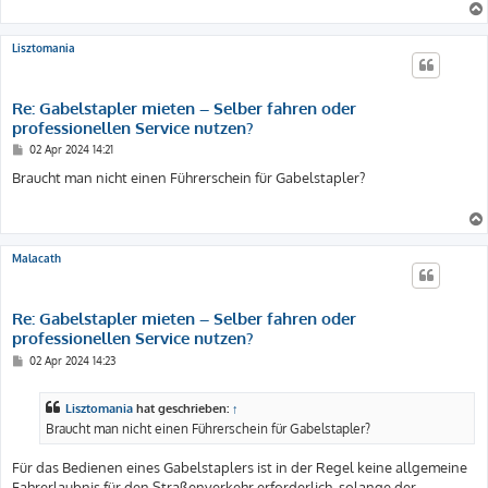
Lisztomania
Re: Gabelstapler mieten – Selber fahren oder
professionellen Service nutzen?
B
02 Apr 2024 14:21
e
i
Braucht man nicht einen Führerschein für Gabelstapler?
t
r
a
g
Malacath
Re: Gabelstapler mieten – Selber fahren oder
professionellen Service nutzen?
B
02 Apr 2024 14:23
e
i
t
Lisztomania
hat geschrieben:
↑
r
a
Braucht man nicht einen Führerschein für Gabelstapler?
g
Für das Bedienen eines Gabelstaplers ist in der Regel keine allgemeine
Fahrerlaubnis für den Straßenverkehr erforderlich, solange der