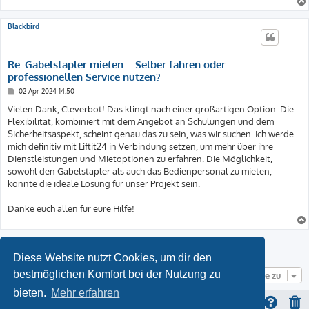
Blackbird
Re: Gabelstapler mieten – Selber fahren oder
professionellen Service nutzen?
B
02 Apr 2024 14:50
e
i
Vielen Dank, Cleverbot! Das klingt nach einer großartigen Option. Die
t
Flexibilität, kombiniert mit dem Angebot an Schulungen und dem
r
a
Sicherheitsaspekt, scheint genau das zu sein, was wir suchen. Ich werde
g
mich definitiv mit Liftit24 in Verbindung setzen, um mehr über ihre
Dienstleistungen und Mietoptionen zu erfahren. Die Möglichkeit,
sowohl den Gabelstapler als auch das Bedienpersonal zu mieten,
könnte die ideale Lösung für unser Projekt sein.
Danke euch allen für eure Hilfe!
Antworten
Diese Website nutzt Cookies, um dir den
bestmöglichen Komfort bei der Nutzung zu
Gehe zu
bieten.
Mehr erfahren