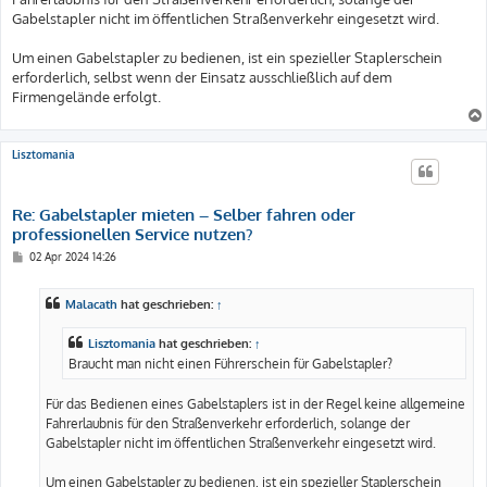
Gabelstapler nicht im öffentlichen Straßenverkehr eingesetzt wird.
Um einen Gabelstapler zu bedienen, ist ein spezieller Staplerschein
erforderlich, selbst wenn der Einsatz ausschließlich auf dem
Firmengelände erfolgt.
Lisztomania
Re: Gabelstapler mieten – Selber fahren oder
professionellen Service nutzen?
B
02 Apr 2024 14:26
e
i
t
Malacath
hat geschrieben:
↑
r
a
g
Lisztomania
hat geschrieben:
↑
Braucht man nicht einen Führerschein für Gabelstapler?
Für das Bedienen eines Gabelstaplers ist in der Regel keine allgemeine
Fahrerlaubnis für den Straßenverkehr erforderlich, solange der
Gabelstapler nicht im öffentlichen Straßenverkehr eingesetzt wird.
Um einen Gabelstapler zu bedienen, ist ein spezieller Staplerschein