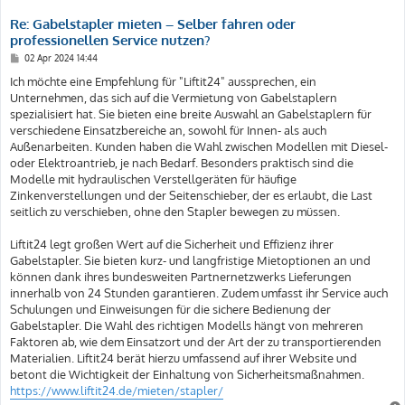
Re: Gabelstapler mieten – Selber fahren oder
professionellen Service nutzen?
B
02 Apr 2024 14:44
e
i
Ich möchte eine Empfehlung für "Liftit24" aussprechen, ein
t
Unternehmen, das sich auf die Vermietung von Gabelstaplern
r
a
spezialisiert hat. Sie bieten eine breite Auswahl an Gabelstaplern für
g
verschiedene Einsatzbereiche an, sowohl für Innen- als auch
Außenarbeiten. Kunden haben die Wahl zwischen Modellen mit Diesel-
oder Elektroantrieb, je nach Bedarf. Besonders praktisch sind die
Modelle mit hydraulischen Verstellgeräten für häufige
Zinkenverstellungen und der Seitenschieber, der es erlaubt, die Last
seitlich zu verschieben, ohne den Stapler bewegen zu müssen.
Liftit24 legt großen Wert auf die Sicherheit und Effizienz ihrer
Gabelstapler. Sie bieten kurz- und langfristige Mietoptionen an und
können dank ihres bundesweiten Partnernetzwerks Lieferungen
innerhalb von 24 Stunden garantieren. Zudem umfasst ihr Service auch
Schulungen und Einweisungen für die sichere Bedienung der
Gabelstapler. Die Wahl des richtigen Modells hängt von mehreren
Faktoren ab, wie dem Einsatzort und der Art der zu transportierenden
Materialien. Liftit24 berät hierzu umfassend auf ihrer Website und
betont die Wichtigkeit der Einhaltung von Sicherheitsmaßnahmen.
https://www.liftit24.de/mieten/stapler/