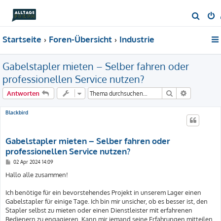
S
u
Startseite
Foren-Übersicht
Industrie
c
h
Gabelstapler mieten – Selber fahren oder
e
professionellen Service nutzen?
Suche
Erweiterte
Antworten
Blackbird
Gabelstapler mieten – Selber fahren oder
professionellen Service nutzen?
B
02 Apr 2024 14:09
e
i
Hallo alle zusammen!
t
r
a
Ich benötige für ein bevorstehendes Projekt in unserem Lager einen
g
Gabelstapler für einige Tage. Ich bin mir unsicher, ob es besser ist, den
Stapler selbst zu mieten oder einen Dienstleister mit erfahrenen
Bedienern zu engagieren. Kann mir jemand seine Erfahrungen mitteilen