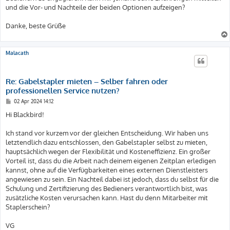
und die Vor- und Nachteile der beiden Optionen aufzeigen?
Danke, beste Grüße
Malacath
Re: Gabelstapler mieten – Selber fahren oder
professionellen Service nutzen?
B
02 Apr 2024 14:12
e
i
Hi Blackbird!
t
r
a
Ich stand vor kurzem vor der gleichen Entscheidung. Wir haben uns
g
letztendlich dazu entschlossen, den Gabelstapler selbst zu mieten,
hauptsächlich wegen der Flexibilität und Kosteneffizienz. Ein großer
Vorteil ist, dass du die Arbeit nach deinem eigenen Zeitplan erledigen
kannst, ohne auf die Verfügbarkeiten eines externen Dienstleisters
angewiesen zu sein. Ein Nachteil dabei ist jedoch, dass du selbst für die
Schulung und Zertifizierung des Bedieners verantwortlich bist, was
zusätzliche Kosten verursachen kann. Hast du denn Mitarbeiter mit
Staplerschein?
VG