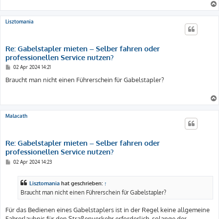
Lisztomania
Re: Gabelstapler mieten – Selber fahren oder
professionellen Service nutzen?
B
02 Apr 2024 14:21
e
i
Braucht man nicht einen Führerschein für Gabelstapler?
t
r
a
g
Malacath
Re: Gabelstapler mieten – Selber fahren oder
professionellen Service nutzen?
B
02 Apr 2024 14:23
e
i
t
Lisztomania
hat geschrieben:
↑
r
a
Braucht man nicht einen Führerschein für Gabelstapler?
g
Für das Bedienen eines Gabelstaplers ist in der Regel keine allgemeine
Fahrerlaubnis für den Straßenverkehr erforderlich, solange der