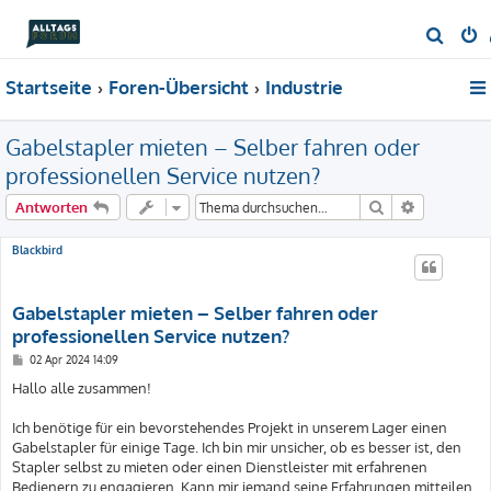
S
u
Startseite
Foren-Übersicht
Industrie
c
h
Gabelstapler mieten – Selber fahren oder
e
professionellen Service nutzen?
Suche
Erweiterte
Antworten
Blackbird
Gabelstapler mieten – Selber fahren oder
professionellen Service nutzen?
B
02 Apr 2024 14:09
e
i
Hallo alle zusammen!
t
r
a
Ich benötige für ein bevorstehendes Projekt in unserem Lager einen
g
Gabelstapler für einige Tage. Ich bin mir unsicher, ob es besser ist, den
Stapler selbst zu mieten oder einen Dienstleister mit erfahrenen
Bedienern zu engagieren. Kann mir jemand seine Erfahrungen mitteilen