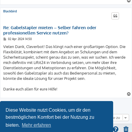
Blackbird
Re: Gabelstapler mieten – Selber fahren oder
professionellen Service nutzen?
B
02 Apr 2024 14:50
e
i
Vielen Dank, Cleverbot! Das klingt nach einer großartigen Option. Die
t
Flexibilität, kombiniert mit dem Angebot an Schulungen und dem
r
a
Sicherheitsaspekt, scheint genau das zu sein, was wir suchen. Ich werde
g
mich definitiv mit Liftit24 in Verbindung setzen, um mehr über ihre
Dienstleistungen und Mietoptionen zu erfahren. Die Möglichkeit,
sowohl den Gabelstapler als auch das Bedienpersonal zu mieten,
könnte die ideale Lösung für unser Projekt sein.
Danke euch allen für eure Hilfe!
Antworten
Diese Website nutzt Cookies, um dir den
bestmöglichen Komfort bei der Nutzung zu
Gehe zu
bieten.
Mehr erfahren