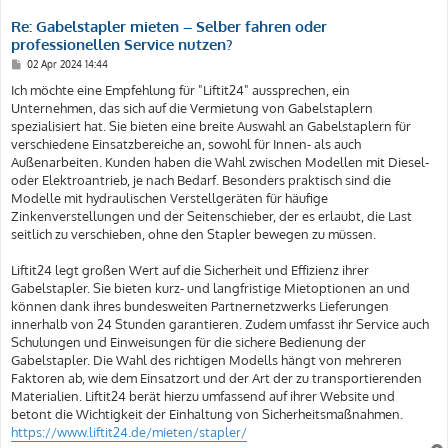
Re: Gabelstapler mieten – Selber fahren oder
professionellen Service nutzen?
B
02 Apr 2024 14:44
e
i
Ich möchte eine Empfehlung für "Liftit24" aussprechen, ein
t
Unternehmen, das sich auf die Vermietung von Gabelstaplern
r
a
spezialisiert hat. Sie bieten eine breite Auswahl an Gabelstaplern für
g
verschiedene Einsatzbereiche an, sowohl für Innen- als auch
Außenarbeiten. Kunden haben die Wahl zwischen Modellen mit Diesel-
oder Elektroantrieb, je nach Bedarf. Besonders praktisch sind die
Modelle mit hydraulischen Verstellgeräten für häufige
Zinkenverstellungen und der Seitenschieber, der es erlaubt, die Last
seitlich zu verschieben, ohne den Stapler bewegen zu müssen.
Liftit24 legt großen Wert auf die Sicherheit und Effizienz ihrer
Gabelstapler. Sie bieten kurz- und langfristige Mietoptionen an und
können dank ihres bundesweiten Partnernetzwerks Lieferungen
innerhalb von 24 Stunden garantieren. Zudem umfasst ihr Service auch
Schulungen und Einweisungen für die sichere Bedienung der
Gabelstapler. Die Wahl des richtigen Modells hängt von mehreren
Faktoren ab, wie dem Einsatzort und der Art der zu transportierenden
Materialien. Liftit24 berät hierzu umfassend auf ihrer Website und
betont die Wichtigkeit der Einhaltung von Sicherheitsmaßnahmen.
https://www.liftit24.de/mieten/stapler/