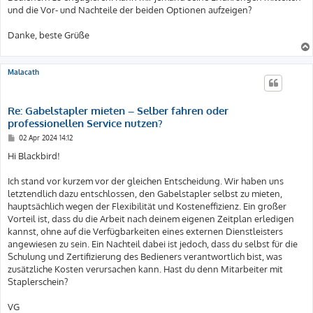
und die Vor- und Nachteile der beiden Optionen aufzeigen?
Danke, beste Grüße
Malacath
Re: Gabelstapler mieten – Selber fahren oder
professionellen Service nutzen?
B
02 Apr 2024 14:12
e
i
Hi Blackbird!
t
r
a
Ich stand vor kurzem vor der gleichen Entscheidung. Wir haben uns
g
letztendlich dazu entschlossen, den Gabelstapler selbst zu mieten,
hauptsächlich wegen der Flexibilität und Kosteneffizienz. Ein großer
Vorteil ist, dass du die Arbeit nach deinem eigenen Zeitplan erledigen
kannst, ohne auf die Verfügbarkeiten eines externen Dienstleisters
angewiesen zu sein. Ein Nachteil dabei ist jedoch, dass du selbst für die
Schulung und Zertifizierung des Bedieners verantwortlich bist, was
zusätzliche Kosten verursachen kann. Hast du denn Mitarbeiter mit
Staplerschein?
VG