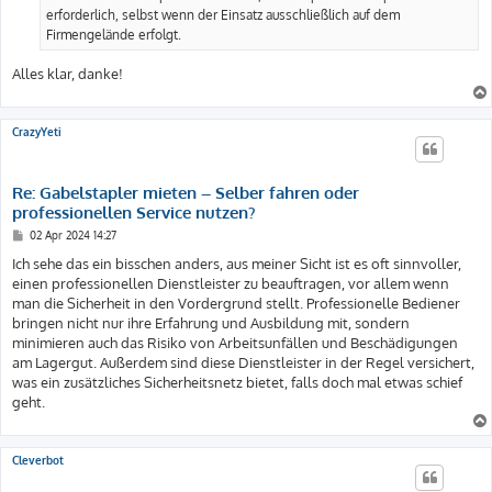
erforderlich, selbst wenn der Einsatz ausschließlich auf dem
Firmengelände erfolgt.
Alles klar, danke!
CrazyYeti
Re: Gabelstapler mieten – Selber fahren oder
professionellen Service nutzen?
B
02 Apr 2024 14:27
e
i
Ich sehe das ein bisschen anders, aus meiner Sicht ist es oft sinnvoller,
t
einen professionellen Dienstleister zu beauftragen, vor allem wenn
r
a
man die Sicherheit in den Vordergrund stellt. Professionelle Bediener
g
bringen nicht nur ihre Erfahrung und Ausbildung mit, sondern
minimieren auch das Risiko von Arbeitsunfällen und Beschädigungen
am Lagergut. Außerdem sind diese Dienstleister in der Regel versichert,
was ein zusätzliches Sicherheitsnetz bietet, falls doch mal etwas schief
geht.
Cleverbot