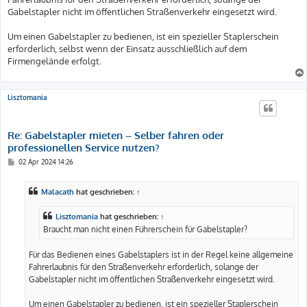
Gabelstapler nicht im öffentlichen Straßenverkehr eingesetzt wird.
Um einen Gabelstapler zu bedienen, ist ein spezieller Staplerschein
erforderlich, selbst wenn der Einsatz ausschließlich auf dem
Firmengelände erfolgt.
Lisztomania
Re: Gabelstapler mieten – Selber fahren oder
professionellen Service nutzen?
B
02 Apr 2024 14:26
e
i
t
Malacath
hat geschrieben:
↑
r
a
g
Lisztomania
hat geschrieben:
↑
Braucht man nicht einen Führerschein für Gabelstapler?
Für das Bedienen eines Gabelstaplers ist in der Regel keine allgemeine
Fahrerlaubnis für den Straßenverkehr erforderlich, solange der
Gabelstapler nicht im öffentlichen Straßenverkehr eingesetzt wird.
Um einen Gabelstapler zu bedienen, ist ein spezieller Staplerschein