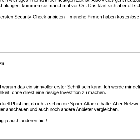
ein wichtiges Thema in der heutigen Zeit ist. Also vieles geht heutz
chulungen, kommen sie manchmal vor Ort. Das klärt sich aber oft s
ersten Security-Check anbieten – manche Firmen haben kostenlose o
en
d warum das ein sinnvoller erster Schritt sein kann. Ich werde mir de
keit, ohne direkt eine riesige Investition zu machen.
uell Phishing, da ich ja schon die Spam-Attacke hatte. Aber Netzw
er anschauen und auch noch andere Anbieter vergleichen.
ng ja auch anderen hier!