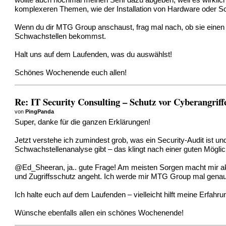
wollte auch nochmal meinen Senf dazu abgeben, weil es wirklich 
komplexeren Themen, wie der Installation von Hardware oder S
Wenn du dir MTG Group anschaust, frag mal nach, ob sie einen 
Schwachstellen bekommst.
Halt uns auf dem Laufenden, was du auswählst!
Schönes Wochenende euch allen!
Re: IT Security Consulting – Schutz vor Cyberangriff
von
PingPanda
Super, danke für die ganzen Erklärungen!
Jetzt verstehe ich zumindest grob, was ein Security-Audit ist un
Schwachstellenanalyse gibt – das klingt nach einer guten Möglich
@Ed_Sheeran, ja.. gute Frage! Am meisten Sorgen macht mir akt
und Zugriffsschutz angeht. Ich werde mir MTG Group mal genau
Ich halte euch auf dem Laufenden – vielleicht hilft meine Erfahru
Wünsche ebenfalls allen ein schönes Wochenende!