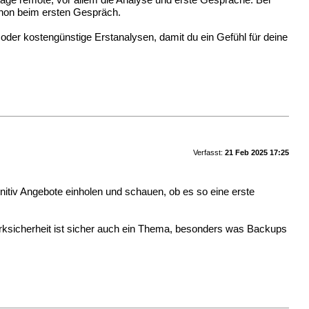
utage remote, vor allem die Analyse und erste Gespräche. Bei
chon beim ersten Gespräch.
der kostengünstige Erstanalysen, damit du ein Gefühl für deine
Verfasst:
21 Feb 2025 17:25
finitiv Angebote einholen und schauen, ob es so eine erste
erksicherheit ist sicher auch ein Thema, besonders was Backups