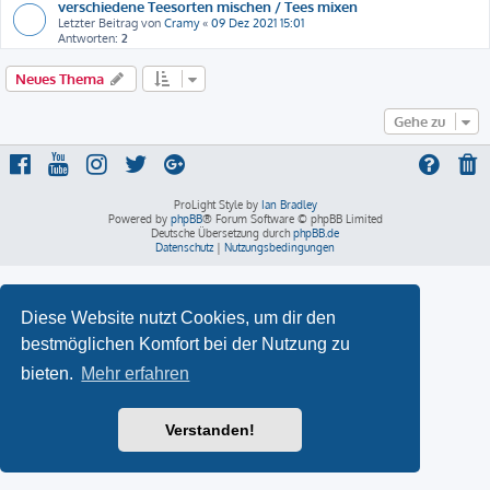
verschiedene Teesorten mischen / Tees mixen
Letzter Beitrag von
Cramy
«
09 Dez 2021 15:01
Antworten:
2
Neues Thema
Gehe zu
ProLight Style by
Ian Bradley
Powered by
phpBB
® Forum Software © phpBB Limited
Deutsche Übersetzung durch
phpBB.de
Datenschutz
|
Nutzungsbedingungen
Diese Website nutzt Cookies, um dir den
bestmöglichen Komfort bei der Nutzung zu
bieten.
Mehr erfahren
Verstanden!