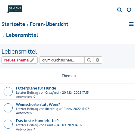
S
u
Startseite
Foren-Übersicht
c
h
Lebensmittel
e
Lebensmittel
Suche
Erweiterte Suche
Neues Thema
Themen
Futterpläne für Hunde
Letzter Beitrag von
CrazyYeti
«
20 Mär 2023 17:15
Antworten:
9
Weinschorle statt Wein?
Letzter Beitrag von
Jitterbug
«
02 Nov 2022 17:07
Antworten:
1
Das beste Hundefutter?
Letzter Beitrag von
Franz
«
14 Dez 2021 14:59
Antworten:
4