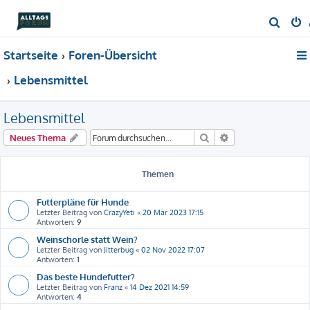
S
u
Startseite
Foren-Übersicht
c
h
Lebensmittel
e
Lebensmittel
Suche
Erweiterte Suche
Neues Thema
Themen
Futterpläne für Hunde
Letzter Beitrag von
CrazyYeti
«
20 Mär 2023 17:15
Antworten:
9
Weinschorle statt Wein?
Letzter Beitrag von
Jitterbug
«
02 Nov 2022 17:07
Antworten:
1
Das beste Hundefutter?
Letzter Beitrag von
Franz
«
14 Dez 2021 14:59
Antworten:
4