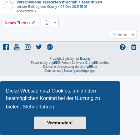
verschiedene Teesorten mischen / Tees mixen
Letzter Beitrag von
Cramy
«
09 Dez 2021 15:01
Antworten:
2
Neues Thema
Gehe zu
ProLight Style by
Ian Bradley
Powered by
phpBB
® Forum Software © phpBB Limited
Deutsche Übersetzung durch
phpBB.de
Datenschutz
|
Nutzungsbedingungen
Diese Website nutzt Cookies, um dir den
bestmöglichen Komfort bei der Nutzung zu
bieten.
Mehr erfahren
Verstanden!