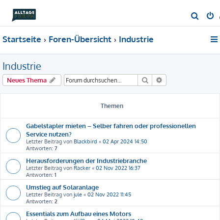
S
u
Startseite
Foren-Übersicht
Industrie
c
h
Industrie
e
Suche
Erweiterte Suche
Neues Thema
Themen
Gabelstapler mieten – Selber fahren oder professionellen
Service nutzen?
Letzter Beitrag von
Blackbird
«
02 Apr 2024 14:50
Antworten:
7
Herausforderungen der Industriebranche
Letzter Beitrag von
Racker
«
02 Nov 2022 16:37
Antworten:
1
Umstieg auf Solaranlage
Letzter Beitrag von
jule
«
02 Nov 2022 11:45
Antworten:
2
Essentials zum Aufbau eines Motors