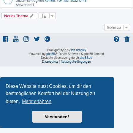
Letzter Beitrag von
Käffkes
«
04 Mai 2022 10:48
Antworten:
1
Neues Thema
Gehe zu
ProLight Style by
Ian Bradley
Powered by
phpBB
® Forum Software © phpBB Limited
Deutsche Übersetzung durch
phpBB.de
Datenschutz
|
Nutzungsbedingungen
Diese Website nutzt Cookies, um dir den
bestmöglichen Komfort bei der Nutzung zu
bieten.
Mehr erfahren
Verstanden!