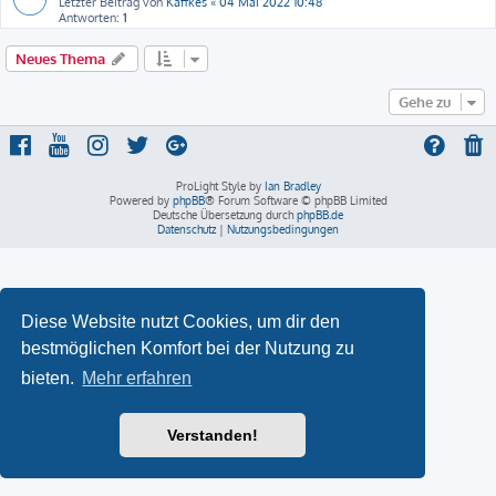
Letzter Beitrag von
Käffkes
«
04 Mai 2022 10:48
Antworten:
1
Neues Thema
Gehe zu
ProLight Style by
Ian Bradley
Powered by
phpBB
® Forum Software © phpBB Limited
Deutsche Übersetzung durch
phpBB.de
Datenschutz
|
Nutzungsbedingungen
Diese Website nutzt Cookies, um dir den
bestmöglichen Komfort bei der Nutzung zu
bieten.
Mehr erfahren
Verstanden!