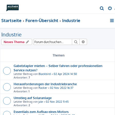
S
u
Startseite
Foren-Übersicht
Industrie
c
h
Industrie
e
Suche
Erweiterte Suche
Neues Thema
Themen
Gabelstapler mieten – Selber fahren oder professionellen
Service nutzen?
Letzter Beitrag von
Blackbird
«
02 Apr 2024 14:50
Antworten:
7
Herausforderungen der Industriebranche
Letzter Beitrag von
Racker
«
02 Nov 2022 16:37
Antworten:
1
Umstieg auf Solaranlage
Letzter Beitrag von
jule
«
02 Nov 2022 11:45
Antworten:
2
Essentials zum Aufbau eines Motors