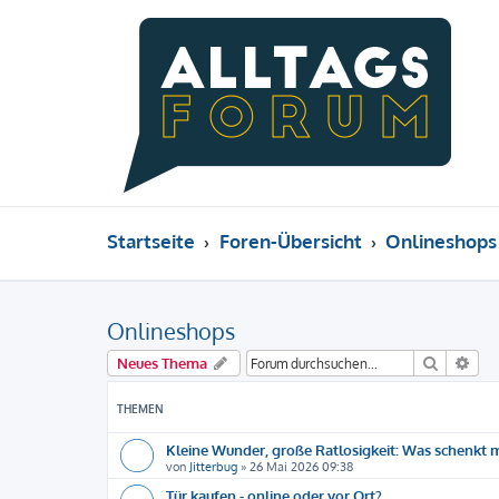
Startseite
Foren-Übersicht
Onlineshops
Onlineshops
Suche
Erw
Neues Thema
THEMEN
Kleine Wunder, große Ratlosigkeit: Was schenkt 
von
Jitterbug
»
26 Mai 2026 09:38
Tür kaufen - online oder vor Ort?