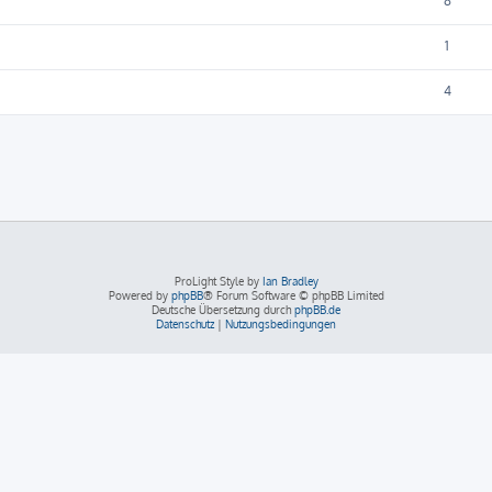
8
1
4
ProLight Style by
Ian Bradley
Powered by
phpBB
® Forum Software © phpBB Limited
Deutsche Übersetzung durch
phpBB.de
Datenschutz
|
Nutzungsbedingungen