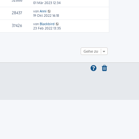
52888
01 Mär 2023 12:34
von
Anni
28437
19 Okt 2022 16:18
von
Blackbird
37426
23 Feb 2022 13:35
Gehe zu