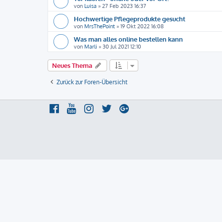
von
Luisa
»
27 Feb 2023 16:37
Hochwertige Pflegeprodukte gesucht
von
MrsThePoint
»
19 Okt 2022 16:08
Was man alles online bestellen kann
von
Marli
»
30 Jul 2021 12:10
Neues Thema
Zurück zur Foren-Übersicht