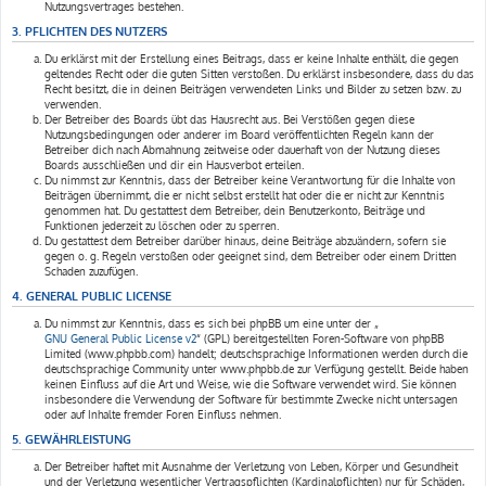
Nutzungsvertrages bestehen.
3. PFLICHTEN DES NUTZERS
Du erklärst mit der Erstellung eines Beitrags, dass er keine Inhalte enthält, die gegen
geltendes Recht oder die guten Sitten verstoßen. Du erklärst insbesondere, dass du das
Recht besitzt, die in deinen Beiträgen verwendeten Links und Bilder zu setzen bzw. zu
verwenden.
Der Betreiber des Boards übt das Hausrecht aus. Bei Verstößen gegen diese
Nutzungsbedingungen oder anderer im Board veröffentlichten Regeln kann der
Betreiber dich nach Abmahnung zeitweise oder dauerhaft von der Nutzung dieses
Boards ausschließen und dir ein Hausverbot erteilen.
Du nimmst zur Kenntnis, dass der Betreiber keine Verantwortung für die Inhalte von
Beiträgen übernimmt, die er nicht selbst erstellt hat oder die er nicht zur Kenntnis
genommen hat. Du gestattest dem Betreiber, dein Benutzerkonto, Beiträge und
Funktionen jederzeit zu löschen oder zu sperren.
Du gestattest dem Betreiber darüber hinaus, deine Beiträge abzuändern, sofern sie
gegen o. g. Regeln verstoßen oder geeignet sind, dem Betreiber oder einem Dritten
Schaden zuzufügen.
4. GENERAL PUBLIC LICENSE
Du nimmst zur Kenntnis, dass es sich bei phpBB um eine unter der „
GNU General Public License v2
“ (GPL) bereitgestellten Foren-Software von phpBB
Limited (www.phpbb.com) handelt; deutschsprachige Informationen werden durch die
deutschsprachige Community unter www.phpbb.de zur Verfügung gestellt. Beide haben
keinen Einfluss auf die Art und Weise, wie die Software verwendet wird. Sie können
insbesondere die Verwendung der Software für bestimmte Zwecke nicht untersagen
oder auf Inhalte fremder Foren Einfluss nehmen.
5. GEWÄHRLEISTUNG
Der Betreiber haftet mit Ausnahme der Verletzung von Leben, Körper und Gesundheit
und der Verletzung wesentlicher Vertragspflichten (Kardinalpflichten) nur für Schäden,