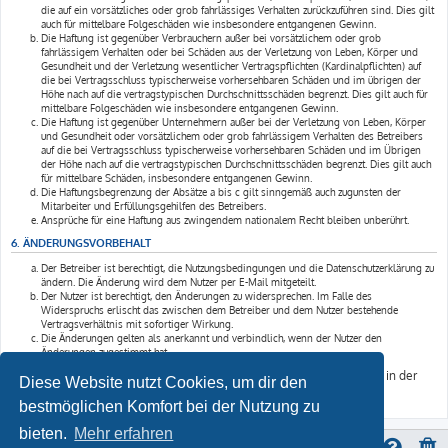
die auf ein vorsätzliches oder grob fahrlässiges Verhalten zurückzuführen sind. Dies gilt
auch für mittelbare Folgeschäden wie insbesondere entgangenen Gewinn.
Die Haftung ist gegenüber Verbrauchern außer bei vorsätzlichem oder grob
fahrlässigem Verhalten oder bei Schäden aus der Verletzung von Leben, Körper und
Gesundheit und der Verletzung wesentlicher Vertragspflichten (Kardinalpflichten) auf
die bei Vertragsschluss typischerweise vorhersehbaren Schäden und im übrigen der
Höhe nach auf die vertragstypischen Durchschnittsschäden begrenzt. Dies gilt auch für
mittelbare Folgeschäden wie insbesondere entgangenen Gewinn.
Die Haftung ist gegenüber Unternehmern außer bei der Verletzung von Leben, Körper
und Gesundheit oder vorsätzlichem oder grob fahrlässigem Verhalten des Betreibers
auf die bei Vertragsschluss typischerweise vorhersehbaren Schäden und im Übrigen
der Höhe nach auf die vertragstypischen Durchschnittsschäden begrenzt. Dies gilt auch
für mittelbare Schäden, insbesondere entgangenen Gewinn.
Die Haftungsbegrenzung der Absätze a bis c gilt sinngemäß auch zugunsten der
Mitarbeiter und Erfüllungsgehilfen des Betreibers.
Ansprüche für eine Haftung aus zwingendem nationalem Recht bleiben unberührt.
6. ÄNDERUNGSVORBEHALT
Der Betreiber ist berechtigt, die Nutzungsbedingungen und die Datenschutzerklärung zu
ändern. Die Änderung wird dem Nutzer per E-Mail mitgeteilt.
Der Nutzer ist berechtigt, den Änderungen zu widersprechen. Im Falle des
Widerspruchs erlischt das zwischen dem Betreiber und dem Nutzer bestehende
Vertragsverhältnis mit sofortiger Wirkung.
Die Änderungen gelten als anerkannt und verbindlich, wenn der Nutzer den
Änderungen zugestimmt hat.
Informationen über den Umgang mit deinen persönlichen Daten sind in der
Diese Website nutzt Cookies, um dir den
Datenschutzerklärung enthalten.
bestmöglichen Komfort bei der Nutzung zu
bieten.
Mehr erfahren