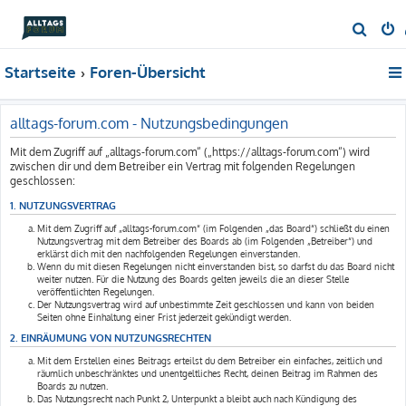
S
u
Startseite
Foren-Übersicht
c
h
e
alltags-forum.com - Nutzungsbedingungen
Mit dem Zugriff auf „alltags-forum.com“ („https://alltags-forum.com“) wird
zwischen dir und dem Betreiber ein Vertrag mit folgenden Regelungen
geschlossen:
1. NUTZUNGSVERTRAG
Mit dem Zugriff auf „alltags-forum.com“ (im Folgenden „das Board“) schließt du einen
Nutzungsvertrag mit dem Betreiber des Boards ab (im Folgenden „Betreiber“) und
erklärst dich mit den nachfolgenden Regelungen einverstanden.
Wenn du mit diesen Regelungen nicht einverstanden bist, so darfst du das Board nicht
weiter nutzen. Für die Nutzung des Boards gelten jeweils die an dieser Stelle
veröffentlichten Regelungen.
Der Nutzungsvertrag wird auf unbestimmte Zeit geschlossen und kann von beiden
Seiten ohne Einhaltung einer Frist jederzeit gekündigt werden.
2. EINRÄUMUNG VON NUTZUNGSRECHTEN
Mit dem Erstellen eines Beitrags erteilst du dem Betreiber ein einfaches, zeitlich und
räumlich unbeschränktes und unentgeltliches Recht, deinen Beitrag im Rahmen des
Boards zu nutzen.
Das Nutzungsrecht nach Punkt 2, Unterpunkt a bleibt auch nach Kündigung des