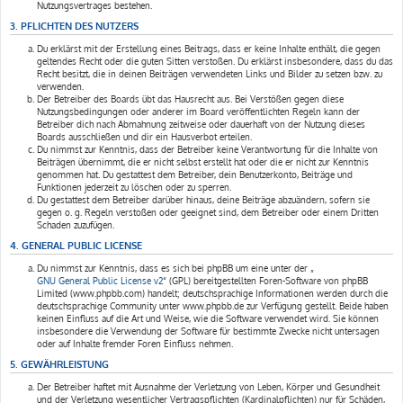
Nutzungsvertrages bestehen.
3. PFLICHTEN DES NUTZERS
Du erklärst mit der Erstellung eines Beitrags, dass er keine Inhalte enthält, die gegen
geltendes Recht oder die guten Sitten verstoßen. Du erklärst insbesondere, dass du das
Recht besitzt, die in deinen Beiträgen verwendeten Links und Bilder zu setzen bzw. zu
verwenden.
Der Betreiber des Boards übt das Hausrecht aus. Bei Verstößen gegen diese
Nutzungsbedingungen oder anderer im Board veröffentlichten Regeln kann der
Betreiber dich nach Abmahnung zeitweise oder dauerhaft von der Nutzung dieses
Boards ausschließen und dir ein Hausverbot erteilen.
Du nimmst zur Kenntnis, dass der Betreiber keine Verantwortung für die Inhalte von
Beiträgen übernimmt, die er nicht selbst erstellt hat oder die er nicht zur Kenntnis
genommen hat. Du gestattest dem Betreiber, dein Benutzerkonto, Beiträge und
Funktionen jederzeit zu löschen oder zu sperren.
Du gestattest dem Betreiber darüber hinaus, deine Beiträge abzuändern, sofern sie
gegen o. g. Regeln verstoßen oder geeignet sind, dem Betreiber oder einem Dritten
Schaden zuzufügen.
4. GENERAL PUBLIC LICENSE
Du nimmst zur Kenntnis, dass es sich bei phpBB um eine unter der „
GNU General Public License v2
“ (GPL) bereitgestellten Foren-Software von phpBB
Limited (www.phpbb.com) handelt; deutschsprachige Informationen werden durch die
deutschsprachige Community unter www.phpbb.de zur Verfügung gestellt. Beide haben
keinen Einfluss auf die Art und Weise, wie die Software verwendet wird. Sie können
insbesondere die Verwendung der Software für bestimmte Zwecke nicht untersagen
oder auf Inhalte fremder Foren Einfluss nehmen.
5. GEWÄHRLEISTUNG
Der Betreiber haftet mit Ausnahme der Verletzung von Leben, Körper und Gesundheit
und der Verletzung wesentlicher Vertragspflichten (Kardinalpflichten) nur für Schäden,