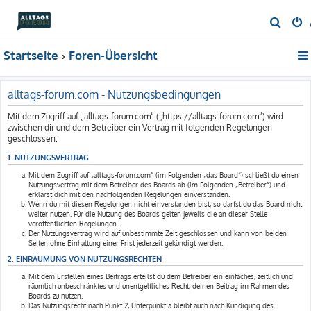
S
u
Startseite
Foren-Übersicht
c
h
e
alltags-forum.com - Nutzungsbedingungen
Mit dem Zugriff auf „alltags-forum.com“ („https://alltags-forum.com“) wird
zwischen dir und dem Betreiber ein Vertrag mit folgenden Regelungen
geschlossen:
1. NUTZUNGSVERTRAG
Mit dem Zugriff auf „alltags-forum.com“ (im Folgenden „das Board“) schließt du einen
Nutzungsvertrag mit dem Betreiber des Boards ab (im Folgenden „Betreiber“) und
erklärst dich mit den nachfolgenden Regelungen einverstanden.
Wenn du mit diesen Regelungen nicht einverstanden bist, so darfst du das Board nicht
weiter nutzen. Für die Nutzung des Boards gelten jeweils die an dieser Stelle
veröffentlichten Regelungen.
Der Nutzungsvertrag wird auf unbestimmte Zeit geschlossen und kann von beiden
Seiten ohne Einhaltung einer Frist jederzeit gekündigt werden.
2. EINRÄUMUNG VON NUTZUNGSRECHTEN
Mit dem Erstellen eines Beitrags erteilst du dem Betreiber ein einfaches, zeitlich und
räumlich unbeschränktes und unentgeltliches Recht, deinen Beitrag im Rahmen des
Boards zu nutzen.
Das Nutzungsrecht nach Punkt 2, Unterpunkt a bleibt auch nach Kündigung des