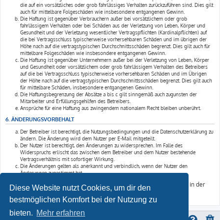
die auf ein vorsätzliches oder grob fahrlässiges Verhalten zurückzuführen sind. Dies gilt
auch für mittelbare Folgeschäden wie insbesondere entgangenen Gewinn.
Die Haftung ist gegenüber Verbrauchern außer bei vorsätzlichem oder grob
fahrlässigem Verhalten oder bei Schäden aus der Verletzung von Leben, Körper und
Gesundheit und der Verletzung wesentlicher Vertragspflichten (Kardinalpflichten) auf
die bei Vertragsschluss typischerweise vorhersehbaren Schäden und im übrigen der
Höhe nach auf die vertragstypischen Durchschnittsschäden begrenzt. Dies gilt auch für
mittelbare Folgeschäden wie insbesondere entgangenen Gewinn.
Die Haftung ist gegenüber Unternehmern außer bei der Verletzung von Leben, Körper
und Gesundheit oder vorsätzlichem oder grob fahrlässigem Verhalten des Betreibers
auf die bei Vertragsschluss typischerweise vorhersehbaren Schäden und im Übrigen
der Höhe nach auf die vertragstypischen Durchschnittsschäden begrenzt. Dies gilt auch
für mittelbare Schäden, insbesondere entgangenen Gewinn.
Die Haftungsbegrenzung der Absätze a bis c gilt sinngemäß auch zugunsten der
Mitarbeiter und Erfüllungsgehilfen des Betreibers.
Ansprüche für eine Haftung aus zwingendem nationalem Recht bleiben unberührt.
6. ÄNDERUNGSVORBEHALT
Der Betreiber ist berechtigt, die Nutzungsbedingungen und die Datenschutzerklärung zu
ändern. Die Änderung wird dem Nutzer per E-Mail mitgeteilt.
Der Nutzer ist berechtigt, den Änderungen zu widersprechen. Im Falle des
Widerspruchs erlischt das zwischen dem Betreiber und dem Nutzer bestehende
Vertragsverhältnis mit sofortiger Wirkung.
Die Änderungen gelten als anerkannt und verbindlich, wenn der Nutzer den
Änderungen zugestimmt hat.
Informationen über den Umgang mit deinen persönlichen Daten sind in der
Diese Website nutzt Cookies, um dir den
Datenschutzerklärung enthalten.
bestmöglichen Komfort bei der Nutzung zu
bieten.
Mehr erfahren