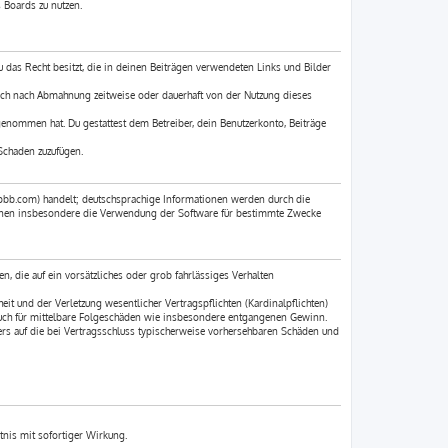
 Boards zu nutzen.
du das Recht besitzt, die in deinen Beiträgen verwendeten Links und Bilder
ich nach Abmahnung zeitweise oder dauerhaft von der Nutzung dieses
 genommen hat. Du gestattest dem Betreiber, dein Benutzerkonto, Beiträge
Schaden zuzufügen.
pbb.com) handelt; deutschsprachige Informationen werden durch die
können insbesondere die Verwendung der Software für bestimmte Zwecke
n, die auf ein vorsätzliches oder grob fahrlässiges Verhalten
t und der Verletzung wesentlicher Vertragspflichten (Kardinalpflichten)
 auch für mittelbare Folgeschäden wie insbesondere entgangenen Gewinn.
rs auf die bei Vertragsschluss typischerweise vorhersehbaren Schäden und
tnis mit sofortiger Wirkung.