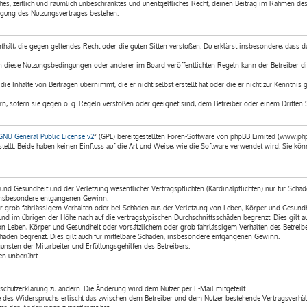
ches, zeitlich und räumlich unbeschränktes und unentgeltliches Recht, deinen Beitrag im Rahmen des
igung des Nutzungsvertrages bestehen.
enthält, die gegen geltendes Recht oder die guten Sitten verstoßen. Du erklärst insbesondere, dass 
en diese Nutzungsbedingungen oder anderer im Board veröffentlichten Regeln kann der Betreiber d
ie Inhalte von Beiträgen übernimmt, die er nicht selbst erstellt hat oder die er nicht zur Kenntnis
rn, sofern sie gegen o. g. Regeln verstoßen oder geeignet sind, dem Betreiber oder einem Dritten 
GNU General Public License v2
“ (GPL) bereitgestellten Foren-Software von phpBB Limited (www.ph
llt. Beide haben keinen Einfluss auf die Art und Weise, wie die Software verwendet wird. Sie 
nd Gesundheit und der Verletzung wesentlicher Vertragspflichten (Kardinalpflichten) nur für Schäde
e insbesondere entgangenen Gewinn.
r grob fahrlässigem Verhalten oder bei Schäden aus der Verletzung von Leben, Körper und Gesundhei
und im übrigen der Höhe nach auf die vertragstypischen Durchschnittsschäden begrenzt. Dies gilt
on Leben, Körper und Gesundheit oder vorsätzlichem oder grob fahrlässigem Verhalten des Betreibe
häden begrenzt. Dies gilt auch für mittelbare Schäden, insbesondere entgangenen Gewinn.
nsten der Mitarbeiter und Erfüllungsgehilfen des Betreibers.
n unberührt.
schutzerklärung zu ändern. Die Änderung wird dem Nutzer per E-Mail mitgeteilt.
le des Widerspruchs erlischt das zwischen dem Betreiber und dem Nutzer bestehende Vertragsverhäl