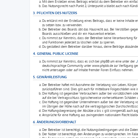
Mit dem Erstellen eines Beitrags erteilst du dem Betreiber ein einfa
Das Nutzungsrecht nach Punkt 2, Unterpunkt a bleibt auch nach Künd
3. PFLICHTEN DES NUTZERS
Du erklärst mit der Erstellung eines Beitrags, dass er keine Inhalte 
zu setzen bzw. zu verwenden.
Der Betreiber des Boards übt das Hausrecht aus. Bei Verstößen geg
Boards ausschließen und dir ein Hausverbot erteilen.
Du nimmst zur Kenntnis, dass der Betreiber keine Verantwortung für d
und Funktionen jederzeit zu löschen oder zu sperren.
Du gestattest dem Betreiber darüber hinaus, deine Beiträge abzuände
4. GENERAL PUBLIC LICENSE
Du nimmst zur Kenntnis, dass es sich bei phpBB um eine unter der „
deutschsprachige Community unter www.phpbb.de zur Verfügung geste
nicht untersagen oder auf Inhalte fremder Foren Einfluss nehmen.
5. GEWÄHRLEISTUNG
Der Betreiber haftet mit Ausnahme der Verletzung von Leben, Körper u
zurückzuführen sind. Dies gilt auch für mittelbare Folgeschäden wi
Die Haftung ist gegenüber Verbrauchern außer bei vorsätzlichem ode
auf die bei Vertragsschluss typischerweise vorhersehbaren Schäden 
Die Haftung ist gegenüber Unternehmern außer bei der Verletzung v
im Übrigen der Höhe nach auf die vertragstypischen Durchschnittssc
Die Haftungsbegrenzung der Absätze a bis c gilt sinngemäß auch zugu
Ansprüche für eine Haftung aus zwingendem nationalem Recht bleibe
6. ÄNDERUNGSVORBEHALT
Der Betreiber ist berechtigt, die Nutzungsbedingungen und die Daten
Der Nutzer ist berechtigt, den Änderungen zu widersprechen. Im Fal