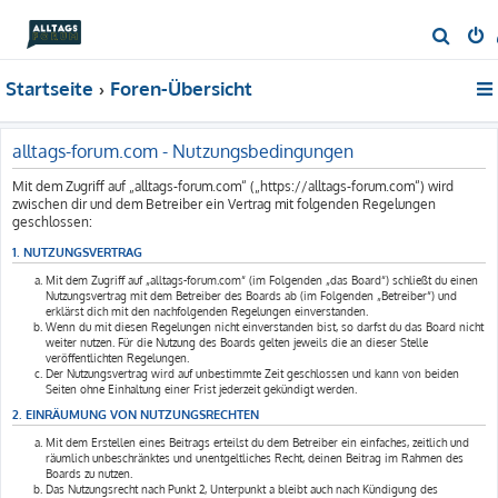
S
u
Startseite
Foren-Übersicht
c
h
e
alltags-forum.com - Nutzungsbedingungen
Mit dem Zugriff auf „alltags-forum.com“ („https://alltags-forum.com“) wird
zwischen dir und dem Betreiber ein Vertrag mit folgenden Regelungen
geschlossen:
1. NUTZUNGSVERTRAG
Mit dem Zugriff auf „alltags-forum.com“ (im Folgenden „das Board“) schließt du einen
Nutzungsvertrag mit dem Betreiber des Boards ab (im Folgenden „Betreiber“) und
erklärst dich mit den nachfolgenden Regelungen einverstanden.
Wenn du mit diesen Regelungen nicht einverstanden bist, so darfst du das Board nicht
weiter nutzen. Für die Nutzung des Boards gelten jeweils die an dieser Stelle
veröffentlichten Regelungen.
Der Nutzungsvertrag wird auf unbestimmte Zeit geschlossen und kann von beiden
Seiten ohne Einhaltung einer Frist jederzeit gekündigt werden.
2. EINRÄUMUNG VON NUTZUNGSRECHTEN
Mit dem Erstellen eines Beitrags erteilst du dem Betreiber ein einfaches, zeitlich und
räumlich unbeschränktes und unentgeltliches Recht, deinen Beitrag im Rahmen des
Boards zu nutzen.
Das Nutzungsrecht nach Punkt 2, Unterpunkt a bleibt auch nach Kündigung des