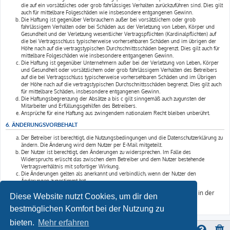
die auf ein vorsätzliches oder grob fahrlässiges Verhalten zurückzuführen sind. Dies gilt
auch für mittelbare Folgeschäden wie insbesondere entgangenen Gewinn.
Die Haftung ist gegenüber Verbrauchern außer bei vorsätzlichem oder grob
fahrlässigem Verhalten oder bei Schäden aus der Verletzung von Leben, Körper und
Gesundheit und der Verletzung wesentlicher Vertragspflichten (Kardinalpflichten) auf
die bei Vertragsschluss typischerweise vorhersehbaren Schäden und im übrigen der
Höhe nach auf die vertragstypischen Durchschnittsschäden begrenzt. Dies gilt auch für
mittelbare Folgeschäden wie insbesondere entgangenen Gewinn.
Die Haftung ist gegenüber Unternehmern außer bei der Verletzung von Leben, Körper
und Gesundheit oder vorsätzlichem oder grob fahrlässigem Verhalten des Betreibers
auf die bei Vertragsschluss typischerweise vorhersehbaren Schäden und im Übrigen
der Höhe nach auf die vertragstypischen Durchschnittsschäden begrenzt. Dies gilt auch
für mittelbare Schäden, insbesondere entgangenen Gewinn.
Die Haftungsbegrenzung der Absätze a bis c gilt sinngemäß auch zugunsten der
Mitarbeiter und Erfüllungsgehilfen des Betreibers.
Ansprüche für eine Haftung aus zwingendem nationalem Recht bleiben unberührt.
6. ÄNDERUNGSVORBEHALT
Der Betreiber ist berechtigt, die Nutzungsbedingungen und die Datenschutzerklärung zu
ändern. Die Änderung wird dem Nutzer per E-Mail mitgeteilt.
Der Nutzer ist berechtigt, den Änderungen zu widersprechen. Im Falle des
Widerspruchs erlischt das zwischen dem Betreiber und dem Nutzer bestehende
Vertragsverhältnis mit sofortiger Wirkung.
Die Änderungen gelten als anerkannt und verbindlich, wenn der Nutzer den
Änderungen zugestimmt hat.
Informationen über den Umgang mit deinen persönlichen Daten sind in der
Diese Website nutzt Cookies, um dir den
Datenschutzerklärung enthalten.
bestmöglichen Komfort bei der Nutzung zu
bieten.
Mehr erfahren