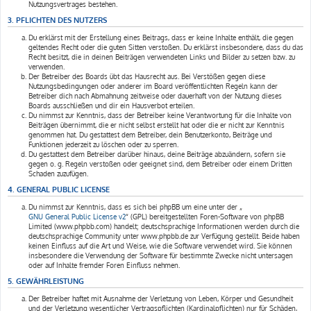
Nutzungsvertrages bestehen.
3. PFLICHTEN DES NUTZERS
Du erklärst mit der Erstellung eines Beitrags, dass er keine Inhalte enthält, die gegen
geltendes Recht oder die guten Sitten verstoßen. Du erklärst insbesondere, dass du das
Recht besitzt, die in deinen Beiträgen verwendeten Links und Bilder zu setzen bzw. zu
verwenden.
Der Betreiber des Boards übt das Hausrecht aus. Bei Verstößen gegen diese
Nutzungsbedingungen oder anderer im Board veröffentlichten Regeln kann der
Betreiber dich nach Abmahnung zeitweise oder dauerhaft von der Nutzung dieses
Boards ausschließen und dir ein Hausverbot erteilen.
Du nimmst zur Kenntnis, dass der Betreiber keine Verantwortung für die Inhalte von
Beiträgen übernimmt, die er nicht selbst erstellt hat oder die er nicht zur Kenntnis
genommen hat. Du gestattest dem Betreiber, dein Benutzerkonto, Beiträge und
Funktionen jederzeit zu löschen oder zu sperren.
Du gestattest dem Betreiber darüber hinaus, deine Beiträge abzuändern, sofern sie
gegen o. g. Regeln verstoßen oder geeignet sind, dem Betreiber oder einem Dritten
Schaden zuzufügen.
4. GENERAL PUBLIC LICENSE
Du nimmst zur Kenntnis, dass es sich bei phpBB um eine unter der „
GNU General Public License v2
“ (GPL) bereitgestellten Foren-Software von phpBB
Limited (www.phpbb.com) handelt; deutschsprachige Informationen werden durch die
deutschsprachige Community unter www.phpbb.de zur Verfügung gestellt. Beide haben
keinen Einfluss auf die Art und Weise, wie die Software verwendet wird. Sie können
insbesondere die Verwendung der Software für bestimmte Zwecke nicht untersagen
oder auf Inhalte fremder Foren Einfluss nehmen.
5. GEWÄHRLEISTUNG
Der Betreiber haftet mit Ausnahme der Verletzung von Leben, Körper und Gesundheit
und der Verletzung wesentlicher Vertragspflichten (Kardinalpflichten) nur für Schäden,