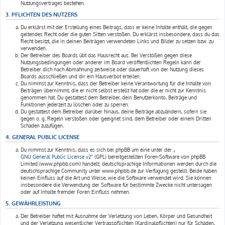
Nutzungsvertrages bestehen.
3. PFLICHTEN DES NUTZERS
Du erklärst mit der Erstellung eines Beitrags, dass er keine Inhalte enthält, die gegen
geltendes Recht oder die guten Sitten verstoßen. Du erklärst insbesondere, dass du das
Recht besitzt, die in deinen Beiträgen verwendeten Links und Bilder zu setzen bzw. zu
verwenden.
Der Betreiber des Boards übt das Hausrecht aus. Bei Verstößen gegen diese
Nutzungsbedingungen oder anderer im Board veröffentlichten Regeln kann der
Betreiber dich nach Abmahnung zeitweise oder dauerhaft von der Nutzung dieses
Boards ausschließen und dir ein Hausverbot erteilen.
Du nimmst zur Kenntnis, dass der Betreiber keine Verantwortung für die Inhalte von
Beiträgen übernimmt, die er nicht selbst erstellt hat oder die er nicht zur Kenntnis
genommen hat. Du gestattest dem Betreiber, dein Benutzerkonto, Beiträge und
Funktionen jederzeit zu löschen oder zu sperren.
Du gestattest dem Betreiber darüber hinaus, deine Beiträge abzuändern, sofern sie
gegen o. g. Regeln verstoßen oder geeignet sind, dem Betreiber oder einem Dritten
Schaden zuzufügen.
4. GENERAL PUBLIC LICENSE
Du nimmst zur Kenntnis, dass es sich bei phpBB um eine unter der „
GNU General Public License v2
“ (GPL) bereitgestellten Foren-Software von phpBB
Limited (www.phpbb.com) handelt; deutschsprachige Informationen werden durch die
deutschsprachige Community unter www.phpbb.de zur Verfügung gestellt. Beide haben
keinen Einfluss auf die Art und Weise, wie die Software verwendet wird. Sie können
insbesondere die Verwendung der Software für bestimmte Zwecke nicht untersagen
oder auf Inhalte fremder Foren Einfluss nehmen.
5. GEWÄHRLEISTUNG
Der Betreiber haftet mit Ausnahme der Verletzung von Leben, Körper und Gesundheit
und der Verletzung wesentlicher Vertragspflichten (Kardinalpflichten) nur für Schäden,