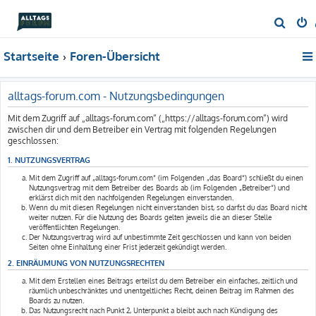
S
u
Startseite
Foren-Übersicht
c
h
e
alltags-forum.com - Nutzungsbedingungen
Mit dem Zugriff auf „alltags-forum.com“ („https://alltags-forum.com“) wird
zwischen dir und dem Betreiber ein Vertrag mit folgenden Regelungen
geschlossen:
1. NUTZUNGSVERTRAG
Mit dem Zugriff auf „alltags-forum.com“ (im Folgenden „das Board“) schließt du einen
Nutzungsvertrag mit dem Betreiber des Boards ab (im Folgenden „Betreiber“) und
erklärst dich mit den nachfolgenden Regelungen einverstanden.
Wenn du mit diesen Regelungen nicht einverstanden bist, so darfst du das Board nicht
weiter nutzen. Für die Nutzung des Boards gelten jeweils die an dieser Stelle
veröffentlichten Regelungen.
Der Nutzungsvertrag wird auf unbestimmte Zeit geschlossen und kann von beiden
Seiten ohne Einhaltung einer Frist jederzeit gekündigt werden.
2. EINRÄUMUNG VON NUTZUNGSRECHTEN
Mit dem Erstellen eines Beitrags erteilst du dem Betreiber ein einfaches, zeitlich und
räumlich unbeschränktes und unentgeltliches Recht, deinen Beitrag im Rahmen des
Boards zu nutzen.
Das Nutzungsrecht nach Punkt 2, Unterpunkt a bleibt auch nach Kündigung des