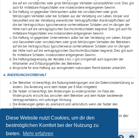
die auf ein vorsätzliches oder grob fahrlässiges Verhalten zurückzuführen sind. Dies gilt
auch für mittelbare Folgeschäden wie insbesondere entgangenen Gewinn.
Die Haftung ist gegenüber Verbrauchern außer bei vorsätzlichem oder grob
fahrlässigem Verhalten oder bei Schäden aus der Verletzung von Leben, Körper und
Gesundheit und der Verletzung wesentlicher Vertragspflichten (Kardinalpflichten) auf
die bei Vertragsschluss typischerweise vorhersehbaren Schäden und im übrigen der
Höhe nach auf die vertragstypischen Durchschnittsschäden begrenzt. Dies gilt auch für
mittelbare Folgeschäden wie insbesondere entgangenen Gewinn.
Die Haftung ist gegenüber Unternehmern außer bei der Verletzung von Leben, Körper
und Gesundheit oder vorsätzlichem oder grob fahrlässigem Verhalten des Betreibers
auf die bei Vertragsschluss typischerweise vorhersehbaren Schäden und im Übrigen
der Höhe nach auf die vertragstypischen Durchschnittsschäden begrenzt. Dies gilt auch
für mittelbare Schäden, insbesondere entgangenen Gewinn.
Die Haftungsbegrenzung der Absätze a bis c gilt sinngemäß auch zugunsten der
Mitarbeiter und Erfüllungsgehilfen des Betreibers.
Ansprüche für eine Haftung aus zwingendem nationalem Recht bleiben unberührt.
6. ÄNDERUNGSVORBEHALT
Der Betreiber ist berechtigt, die Nutzungsbedingungen und die Datenschutzerklärung zu
ändern. Die Änderung wird dem Nutzer per E-Mail mitgeteilt.
Der Nutzer ist berechtigt, den Änderungen zu widersprechen. Im Falle des
Widerspruchs erlischt das zwischen dem Betreiber und dem Nutzer bestehende
Vertragsverhältnis mit sofortiger Wirkung.
Die Änderungen gelten als anerkannt und verbindlich, wenn der Nutzer den
Änderungen zugestimmt hat.
Informationen über den Umgang mit deinen persönlichen Daten sind in der
Diese Website nutzt Cookies, um dir den
Datenschutzerklärung enthalten.
bestmöglichen Komfort bei der Nutzung zu
bieten.
Mehr erfahren