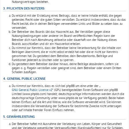
Nutzungsvertrages bestehen.
3. PFLICHTEN DES NUTZERS
Du erklärst mit der Erstellung eines Beitrags, dass er keine Inhalte enthält, die gegen
geltendes Recht oder die guten Sitten verstoßen. Du erklärst insbesondere, dass du das
Recht besitzt, die in deinen Beiträgen verwendeten Links und Bilder zu setzen bzw. zu
verwenden.
Der Betreiber des Boards übt das Hausrecht aus. Bei Verstößen gegen diese
Nutzungsbedingungen oder anderer im Board veröffentlichten Regeln kann der
Betreiber dich nach Abmahnung zeitweise oder dauerhaft von der Nutzung dieses
Boards ausschließen und dir ein Hausverbot erteilen.
Du nimmst zur Kenntnis, dass der Betreiber keine Verantwortung für die Inhalte von
Beiträgen übernimmt, die er nicht selbst erstellt hat oder die er nicht zur Kenntnis
genommen hat. Du gestattest dem Betreiber, dein Benutzerkonto, Beiträge und
Funktionen jederzeit zu löschen oder zu sperren.
Du gestattest dem Betreiber darüber hinaus, deine Beiträge abzuändern, sofern sie
gegen o. g. Regeln verstoßen oder geeignet sind, dem Betreiber oder einem Dritten
Schaden zuzufügen.
4. GENERAL PUBLIC LICENSE
Du nimmst zur Kenntnis, dass es sich bei phpBB um eine unter der „
GNU General Public License v2
“ (GPL) bereitgestellten Foren-Software von phpBB
Limited (www.phpbb.com) handelt; deutschsprachige Informationen werden durch die
deutschsprachige Community unter www.phpbb.de zur Verfügung gestellt. Beide haben
keinen Einfluss auf die Art und Weise, wie die Software verwendet wird. Sie können
insbesondere die Verwendung der Software für bestimmte Zwecke nicht untersagen
oder auf Inhalte fremder Foren Einfluss nehmen.
5. GEWÄHRLEISTUNG
Der Betreiber haftet mit Ausnahme der Verletzung von Leben, Körper und Gesundheit
und der Verletzung wesentlicher Vertragspflichten (Kardinalpflichten) nur für Schäden,