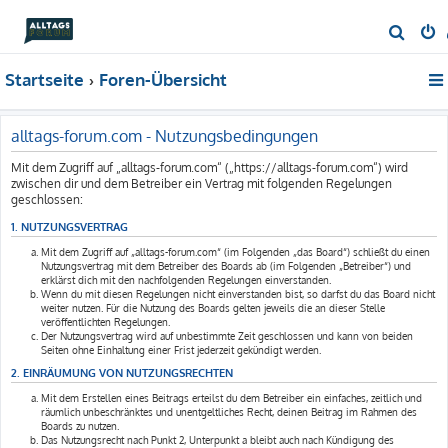
S
u
Startseite
Foren-Übersicht
c
h
e
alltags-forum.com - Nutzungsbedingungen
Mit dem Zugriff auf „alltags-forum.com“ („https://alltags-forum.com“) wird
zwischen dir und dem Betreiber ein Vertrag mit folgenden Regelungen
geschlossen:
1. NUTZUNGSVERTRAG
Mit dem Zugriff auf „alltags-forum.com“ (im Folgenden „das Board“) schließt du einen
Nutzungsvertrag mit dem Betreiber des Boards ab (im Folgenden „Betreiber“) und
erklärst dich mit den nachfolgenden Regelungen einverstanden.
Wenn du mit diesen Regelungen nicht einverstanden bist, so darfst du das Board nicht
weiter nutzen. Für die Nutzung des Boards gelten jeweils die an dieser Stelle
veröffentlichten Regelungen.
Der Nutzungsvertrag wird auf unbestimmte Zeit geschlossen und kann von beiden
Seiten ohne Einhaltung einer Frist jederzeit gekündigt werden.
2. EINRÄUMUNG VON NUTZUNGSRECHTEN
Mit dem Erstellen eines Beitrags erteilst du dem Betreiber ein einfaches, zeitlich und
räumlich unbeschränktes und unentgeltliches Recht, deinen Beitrag im Rahmen des
Boards zu nutzen.
Das Nutzungsrecht nach Punkt 2, Unterpunkt a bleibt auch nach Kündigung des