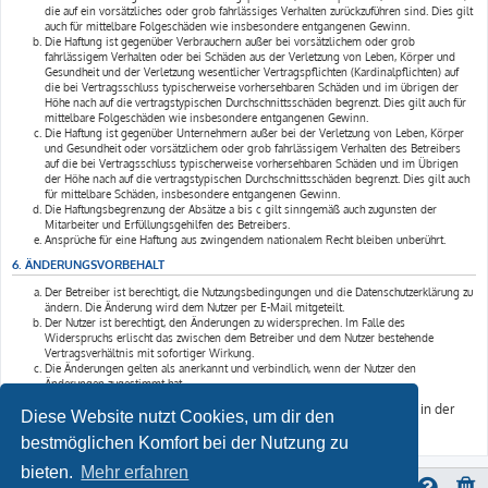
die auf ein vorsätzliches oder grob fahrlässiges Verhalten zurückzuführen sind. Dies gilt
auch für mittelbare Folgeschäden wie insbesondere entgangenen Gewinn.
Die Haftung ist gegenüber Verbrauchern außer bei vorsätzlichem oder grob
fahrlässigem Verhalten oder bei Schäden aus der Verletzung von Leben, Körper und
Gesundheit und der Verletzung wesentlicher Vertragspflichten (Kardinalpflichten) auf
die bei Vertragsschluss typischerweise vorhersehbaren Schäden und im übrigen der
Höhe nach auf die vertragstypischen Durchschnittsschäden begrenzt. Dies gilt auch für
mittelbare Folgeschäden wie insbesondere entgangenen Gewinn.
Die Haftung ist gegenüber Unternehmern außer bei der Verletzung von Leben, Körper
und Gesundheit oder vorsätzlichem oder grob fahrlässigem Verhalten des Betreibers
auf die bei Vertragsschluss typischerweise vorhersehbaren Schäden und im Übrigen
der Höhe nach auf die vertragstypischen Durchschnittsschäden begrenzt. Dies gilt auch
für mittelbare Schäden, insbesondere entgangenen Gewinn.
Die Haftungsbegrenzung der Absätze a bis c gilt sinngemäß auch zugunsten der
Mitarbeiter und Erfüllungsgehilfen des Betreibers.
Ansprüche für eine Haftung aus zwingendem nationalem Recht bleiben unberührt.
6. ÄNDERUNGSVORBEHALT
Der Betreiber ist berechtigt, die Nutzungsbedingungen und die Datenschutzerklärung zu
ändern. Die Änderung wird dem Nutzer per E-Mail mitgeteilt.
Der Nutzer ist berechtigt, den Änderungen zu widersprechen. Im Falle des
Widerspruchs erlischt das zwischen dem Betreiber und dem Nutzer bestehende
Vertragsverhältnis mit sofortiger Wirkung.
Die Änderungen gelten als anerkannt und verbindlich, wenn der Nutzer den
Änderungen zugestimmt hat.
Informationen über den Umgang mit deinen persönlichen Daten sind in der
Diese Website nutzt Cookies, um dir den
Datenschutzerklärung enthalten.
bestmöglichen Komfort bei der Nutzung zu
bieten.
Mehr erfahren