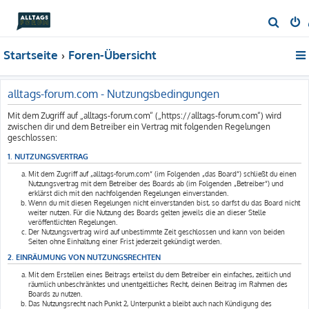
S
u
Startseite
Foren-Übersicht
c
h
e
alltags-forum.com - Nutzungsbedingungen
Mit dem Zugriff auf „alltags-forum.com“ („https://alltags-forum.com“) wird
zwischen dir und dem Betreiber ein Vertrag mit folgenden Regelungen
geschlossen:
1. NUTZUNGSVERTRAG
Mit dem Zugriff auf „alltags-forum.com“ (im Folgenden „das Board“) schließt du einen
Nutzungsvertrag mit dem Betreiber des Boards ab (im Folgenden „Betreiber“) und
erklärst dich mit den nachfolgenden Regelungen einverstanden.
Wenn du mit diesen Regelungen nicht einverstanden bist, so darfst du das Board nicht
weiter nutzen. Für die Nutzung des Boards gelten jeweils die an dieser Stelle
veröffentlichten Regelungen.
Der Nutzungsvertrag wird auf unbestimmte Zeit geschlossen und kann von beiden
Seiten ohne Einhaltung einer Frist jederzeit gekündigt werden.
2. EINRÄUMUNG VON NUTZUNGSRECHTEN
Mit dem Erstellen eines Beitrags erteilst du dem Betreiber ein einfaches, zeitlich und
räumlich unbeschränktes und unentgeltliches Recht, deinen Beitrag im Rahmen des
Boards zu nutzen.
Das Nutzungsrecht nach Punkt 2, Unterpunkt a bleibt auch nach Kündigung des