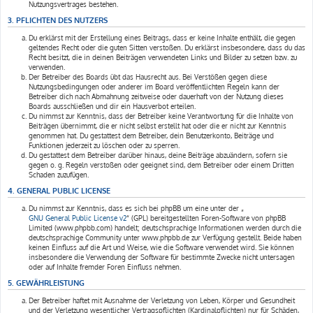
Nutzungsvertrages bestehen.
3. PFLICHTEN DES NUTZERS
Du erklärst mit der Erstellung eines Beitrags, dass er keine Inhalte enthält, die gegen
geltendes Recht oder die guten Sitten verstoßen. Du erklärst insbesondere, dass du das
Recht besitzt, die in deinen Beiträgen verwendeten Links und Bilder zu setzen bzw. zu
verwenden.
Der Betreiber des Boards übt das Hausrecht aus. Bei Verstößen gegen diese
Nutzungsbedingungen oder anderer im Board veröffentlichten Regeln kann der
Betreiber dich nach Abmahnung zeitweise oder dauerhaft von der Nutzung dieses
Boards ausschließen und dir ein Hausverbot erteilen.
Du nimmst zur Kenntnis, dass der Betreiber keine Verantwortung für die Inhalte von
Beiträgen übernimmt, die er nicht selbst erstellt hat oder die er nicht zur Kenntnis
genommen hat. Du gestattest dem Betreiber, dein Benutzerkonto, Beiträge und
Funktionen jederzeit zu löschen oder zu sperren.
Du gestattest dem Betreiber darüber hinaus, deine Beiträge abzuändern, sofern sie
gegen o. g. Regeln verstoßen oder geeignet sind, dem Betreiber oder einem Dritten
Schaden zuzufügen.
4. GENERAL PUBLIC LICENSE
Du nimmst zur Kenntnis, dass es sich bei phpBB um eine unter der „
GNU General Public License v2
“ (GPL) bereitgestellten Foren-Software von phpBB
Limited (www.phpbb.com) handelt; deutschsprachige Informationen werden durch die
deutschsprachige Community unter www.phpbb.de zur Verfügung gestellt. Beide haben
keinen Einfluss auf die Art und Weise, wie die Software verwendet wird. Sie können
insbesondere die Verwendung der Software für bestimmte Zwecke nicht untersagen
oder auf Inhalte fremder Foren Einfluss nehmen.
5. GEWÄHRLEISTUNG
Der Betreiber haftet mit Ausnahme der Verletzung von Leben, Körper und Gesundheit
und der Verletzung wesentlicher Vertragspflichten (Kardinalpflichten) nur für Schäden,