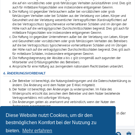
die auf ein vorsätzliches oder grob fahrlässiges Verhalten zurückzuführen sind. Dies gilt
auch für mittelbare Folgeschäden wie insbesondere entgangenen Gewinn.
Die Haftung ist gegenüber Verbrauchern außer bei vorsätzlichem oder grob
fahrlässigem Verhalten oder bei Schäden aus der Verletzung von Leben, Körper und
Gesundheit und der Verletzung wesentlicher Vertragspflichten (Kardinalpflichten) auf
die bei Vertragsschluss typischerweise vorhersehbaren Schäden und im übrigen der
Höhe nach auf die vertragstypischen Durchschnittsschäden begrenzt. Dies gilt auch für
mittelbare Folgeschäden wie insbesondere entgangenen Gewinn.
Die Haftung ist gegenüber Unternehmern außer bei der Verletzung von Leben, Körper
und Gesundheit oder vorsätzlichem oder grob fahrlässigem Verhalten des Betreibers
auf die bei Vertragsschluss typischerweise vorhersehbaren Schäden und im Übrigen
der Höhe nach auf die vertragstypischen Durchschnittsschäden begrenzt. Dies gilt auch
für mittelbare Schäden, insbesondere entgangenen Gewinn.
Die Haftungsbegrenzung der Absätze a bis c gilt sinngemäß auch zugunsten der
Mitarbeiter und Erfüllungsgehilfen des Betreibers.
Ansprüche für eine Haftung aus zwingendem nationalem Recht bleiben unberührt.
6. ÄNDERUNGSVORBEHALT
Der Betreiber ist berechtigt, die Nutzungsbedingungen und die Datenschutzerklärung zu
ändern. Die Änderung wird dem Nutzer per E-Mail mitgeteilt.
Der Nutzer ist berechtigt, den Änderungen zu widersprechen. Im Falle des
Widerspruchs erlischt das zwischen dem Betreiber und dem Nutzer bestehende
Vertragsverhältnis mit sofortiger Wirkung.
Die Änderungen gelten als anerkannt und verbindlich, wenn der Nutzer den
Änderungen zugestimmt hat.
Informationen über den Umgang mit deinen persönlichen Daten sind in der
Diese Website nutzt Cookies, um dir den
Datenschutzerklärung enthalten.
bestmöglichen Komfort bei der Nutzung zu
bieten.
Mehr erfahren