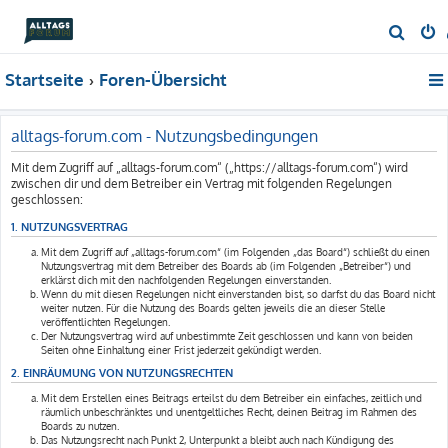
S
u
Startseite
Foren-Übersicht
c
h
e
alltags-forum.com - Nutzungsbedingungen
Mit dem Zugriff auf „alltags-forum.com“ („https://alltags-forum.com“) wird
zwischen dir und dem Betreiber ein Vertrag mit folgenden Regelungen
geschlossen:
1. NUTZUNGSVERTRAG
Mit dem Zugriff auf „alltags-forum.com“ (im Folgenden „das Board“) schließt du einen
Nutzungsvertrag mit dem Betreiber des Boards ab (im Folgenden „Betreiber“) und
erklärst dich mit den nachfolgenden Regelungen einverstanden.
Wenn du mit diesen Regelungen nicht einverstanden bist, so darfst du das Board nicht
weiter nutzen. Für die Nutzung des Boards gelten jeweils die an dieser Stelle
veröffentlichten Regelungen.
Der Nutzungsvertrag wird auf unbestimmte Zeit geschlossen und kann von beiden
Seiten ohne Einhaltung einer Frist jederzeit gekündigt werden.
2. EINRÄUMUNG VON NUTZUNGSRECHTEN
Mit dem Erstellen eines Beitrags erteilst du dem Betreiber ein einfaches, zeitlich und
räumlich unbeschränktes und unentgeltliches Recht, deinen Beitrag im Rahmen des
Boards zu nutzen.
Das Nutzungsrecht nach Punkt 2, Unterpunkt a bleibt auch nach Kündigung des