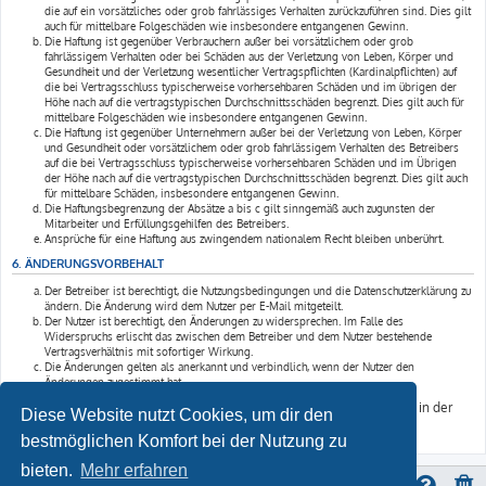
die auf ein vorsätzliches oder grob fahrlässiges Verhalten zurückzuführen sind. Dies gilt
auch für mittelbare Folgeschäden wie insbesondere entgangenen Gewinn.
Die Haftung ist gegenüber Verbrauchern außer bei vorsätzlichem oder grob
fahrlässigem Verhalten oder bei Schäden aus der Verletzung von Leben, Körper und
Gesundheit und der Verletzung wesentlicher Vertragspflichten (Kardinalpflichten) auf
die bei Vertragsschluss typischerweise vorhersehbaren Schäden und im übrigen der
Höhe nach auf die vertragstypischen Durchschnittsschäden begrenzt. Dies gilt auch für
mittelbare Folgeschäden wie insbesondere entgangenen Gewinn.
Die Haftung ist gegenüber Unternehmern außer bei der Verletzung von Leben, Körper
und Gesundheit oder vorsätzlichem oder grob fahrlässigem Verhalten des Betreibers
auf die bei Vertragsschluss typischerweise vorhersehbaren Schäden und im Übrigen
der Höhe nach auf die vertragstypischen Durchschnittsschäden begrenzt. Dies gilt auch
für mittelbare Schäden, insbesondere entgangenen Gewinn.
Die Haftungsbegrenzung der Absätze a bis c gilt sinngemäß auch zugunsten der
Mitarbeiter und Erfüllungsgehilfen des Betreibers.
Ansprüche für eine Haftung aus zwingendem nationalem Recht bleiben unberührt.
6. ÄNDERUNGSVORBEHALT
Der Betreiber ist berechtigt, die Nutzungsbedingungen und die Datenschutzerklärung zu
ändern. Die Änderung wird dem Nutzer per E-Mail mitgeteilt.
Der Nutzer ist berechtigt, den Änderungen zu widersprechen. Im Falle des
Widerspruchs erlischt das zwischen dem Betreiber und dem Nutzer bestehende
Vertragsverhältnis mit sofortiger Wirkung.
Die Änderungen gelten als anerkannt und verbindlich, wenn der Nutzer den
Änderungen zugestimmt hat.
Informationen über den Umgang mit deinen persönlichen Daten sind in der
Diese Website nutzt Cookies, um dir den
Datenschutzerklärung enthalten.
bestmöglichen Komfort bei der Nutzung zu
bieten.
Mehr erfahren