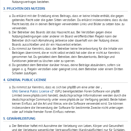
Nutzungsvertrages bestehen.
3. PFLICHTEN DES NUTZERS
Du erklärst mit der Erstellung eines Beitrags, dass er keine Inhalte enthält, die gegen
geltendes Recht oder die guten Sitten verstoßen. Du erklärst insbesondere, dass du das
Recht besitzt, die in deinen Beiträgen verwendeten Links und Bilder zu setzen bzw. zu
verwenden.
Der Betreiber des Boards übt das Hausrecht aus. Bei Verstößen gegen diese
Nutzungsbedingungen oder anderer im Board veröffentlichten Regeln kann der
Betreiber dich nach Abmahnung zeitweise oder dauerhaft von der Nutzung dieses
Boards ausschließen und dir ein Hausverbot erteilen.
Du nimmst zur Kenntnis, dass der Betreiber keine Verantwortung für die Inhalte von
Beiträgen übernimmt, die er nicht selbst erstellt hat oder die er nicht zur Kenntnis
genommen hat. Du gestattest dem Betreiber, dein Benutzerkonto, Beiträge und
Funktionen jederzeit zu löschen oder zu sperren.
Du gestattest dem Betreiber darüber hinaus, deine Beiträge abzuändern, sofern sie
gegen o. g. Regeln verstoßen oder geeignet sind, dem Betreiber oder einem Dritten
Schaden zuzufügen.
4. GENERAL PUBLIC LICENSE
Du nimmst zur Kenntnis, dass es sich bei phpBB um eine unter der „
GNU General Public License v2
“ (GPL) bereitgestellten Foren-Software von phpBB
Limited (www.phpbb.com) handelt; deutschsprachige Informationen werden durch die
deutschsprachige Community unter www.phpbb.de zur Verfügung gestellt. Beide haben
keinen Einfluss auf die Art und Weise, wie die Software verwendet wird. Sie können
insbesondere die Verwendung der Software für bestimmte Zwecke nicht untersagen
oder auf Inhalte fremder Foren Einfluss nehmen.
5. GEWÄHRLEISTUNG
Der Betreiber haftet mit Ausnahme der Verletzung von Leben, Körper und Gesundheit
und der Verletzung wesentlicher Vertragspflichten (Kardinalpflichten) nur für Schäden,