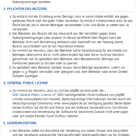
Nutzungsvertrages bestehen.
3. PFLICHTEN DES NUTZERS
Du erklärst mit der Erstellung eines Beitrags, dass er keine Inhalte enthält, die gegen
geltendes Recht oder die guten Sitten verstoßen. Du erklärst insbesondere, dass du das
Recht besitzt, die in deinen Beiträgen verwendeten Links und Bilder zu setzen bzw. zu
verwenden.
Der Betreiber des Boards übt das Hausrecht aus. Bei Verstößen gegen diese
Nutzungsbedingungen oder anderer im Board veröffentlichten Regeln kann der
Betreiber dich nach Abmahnung zeitweise oder dauerhaft von der Nutzung dieses
Boards ausschließen und dir ein Hausverbot erteilen.
Du nimmst zur Kenntnis, dass der Betreiber keine Verantwortung für die Inhalte von
Beiträgen übernimmt, die er nicht selbst erstellt hat oder die er nicht zur Kenntnis
genommen hat. Du gestattest dem Betreiber, dein Benutzerkonto, Beiträge und
Funktionen jederzeit zu löschen oder zu sperren.
Du gestattest dem Betreiber darüber hinaus, deine Beiträge abzuändern, sofern sie
gegen o. g. Regeln verstoßen oder geeignet sind, dem Betreiber oder einem Dritten
Schaden zuzufügen.
4. GENERAL PUBLIC LICENSE
Du nimmst zur Kenntnis, dass es sich bei phpBB um eine unter der „
GNU General Public License v2
“ (GPL) bereitgestellten Foren-Software von phpBB
Limited (www.phpbb.com) handelt; deutschsprachige Informationen werden durch die
deutschsprachige Community unter www.phpbb.de zur Verfügung gestellt. Beide haben
keinen Einfluss auf die Art und Weise, wie die Software verwendet wird. Sie können
insbesondere die Verwendung der Software für bestimmte Zwecke nicht untersagen
oder auf Inhalte fremder Foren Einfluss nehmen.
5. GEWÄHRLEISTUNG
Der Betreiber haftet mit Ausnahme der Verletzung von Leben, Körper und Gesundheit
und der Verletzung wesentlicher Vertragspflichten (Kardinalpflichten) nur für Schäden,