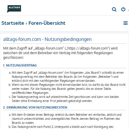
S
u
Startseite
Foren-Übersicht
c
h
e
alltags-forum.com - Nutzungsbedingungen
Mit dem Zugriff auf „alltags-forum.com“ („https://alltags-forum.com“) wird
zwischen dir und dem Betreiber ein Vertrag mit folgenden Regelungen
geschlossen:
1. NUTZUNGSVERTRAG
Mit dem Zugriff auf „alltags-forum.com“ (im Folgenden „das Board“) schließt du einen
Nutzungsvertrag mit dem Betreiber des Boards ab (im Folgenden „Betreiber“) und
erklärst dich mit den nachfolgenden Regelungen einverstanden.
Wenn du mit diesen Regelungen nicht einverstanden bist, so darfst du das Board nicht
weiter nutzen. Für die Nutzung des Boards gelten jeweils die an dieser Stelle
veröffentlichten Regelungen.
Der Nutzungsvertrag wird auf unbestimmte Zeit geschlossen und kann von beiden
Seiten ohne Einhaltung einer Frist jederzeit gekündigt werden.
2. EINRÄUMUNG VON NUTZUNGSRECHTEN
Mit dem Erstellen eines Beitrags erteilst du dem Betreiber ein einfaches, zeitlich und
räumlich unbeschränktes und unentgeltliches Recht, deinen Beitrag im Rahmen des
Boards zu nutzen.
Das Nutzungsrecht nach Punkt 2, Unterpunkt a bleibt auch nach Kündigung des