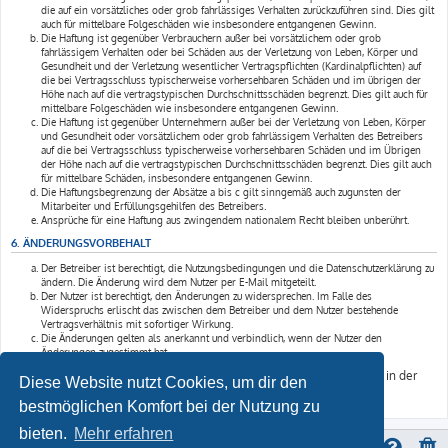
die auf ein vorsätzliches oder grob fahrlässiges Verhalten zurückzuführen sind. Dies gilt
auch für mittelbare Folgeschäden wie insbesondere entgangenen Gewinn.
Die Haftung ist gegenüber Verbrauchern außer bei vorsätzlichem oder grob
fahrlässigem Verhalten oder bei Schäden aus der Verletzung von Leben, Körper und
Gesundheit und der Verletzung wesentlicher Vertragspflichten (Kardinalpflichten) auf
die bei Vertragsschluss typischerweise vorhersehbaren Schäden und im übrigen der
Höhe nach auf die vertragstypischen Durchschnittsschäden begrenzt. Dies gilt auch für
mittelbare Folgeschäden wie insbesondere entgangenen Gewinn.
Die Haftung ist gegenüber Unternehmern außer bei der Verletzung von Leben, Körper
und Gesundheit oder vorsätzlichem oder grob fahrlässigem Verhalten des Betreibers
auf die bei Vertragsschluss typischerweise vorhersehbaren Schäden und im Übrigen
der Höhe nach auf die vertragstypischen Durchschnittsschäden begrenzt. Dies gilt auch
für mittelbare Schäden, insbesondere entgangenen Gewinn.
Die Haftungsbegrenzung der Absätze a bis c gilt sinngemäß auch zugunsten der
Mitarbeiter und Erfüllungsgehilfen des Betreibers.
Ansprüche für eine Haftung aus zwingendem nationalem Recht bleiben unberührt.
6. ÄNDERUNGSVORBEHALT
Der Betreiber ist berechtigt, die Nutzungsbedingungen und die Datenschutzerklärung zu
ändern. Die Änderung wird dem Nutzer per E-Mail mitgeteilt.
Der Nutzer ist berechtigt, den Änderungen zu widersprechen. Im Falle des
Widerspruchs erlischt das zwischen dem Betreiber und dem Nutzer bestehende
Vertragsverhältnis mit sofortiger Wirkung.
Die Änderungen gelten als anerkannt und verbindlich, wenn der Nutzer den
Änderungen zugestimmt hat.
Informationen über den Umgang mit deinen persönlichen Daten sind in der
Diese Website nutzt Cookies, um dir den
Datenschutzerklärung enthalten.
bestmöglichen Komfort bei der Nutzung zu
bieten.
Mehr erfahren