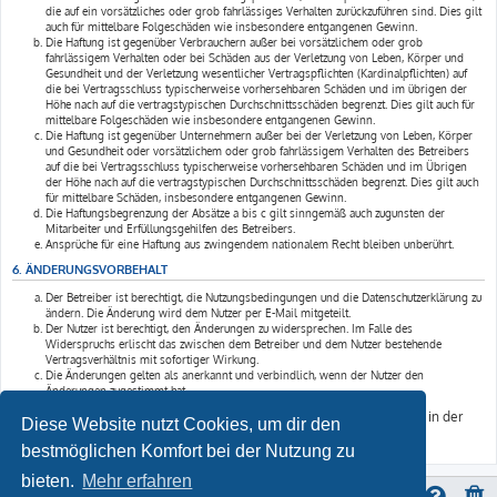
die auf ein vorsätzliches oder grob fahrlässiges Verhalten zurückzuführen sind. Dies gilt
auch für mittelbare Folgeschäden wie insbesondere entgangenen Gewinn.
Die Haftung ist gegenüber Verbrauchern außer bei vorsätzlichem oder grob
fahrlässigem Verhalten oder bei Schäden aus der Verletzung von Leben, Körper und
Gesundheit und der Verletzung wesentlicher Vertragspflichten (Kardinalpflichten) auf
die bei Vertragsschluss typischerweise vorhersehbaren Schäden und im übrigen der
Höhe nach auf die vertragstypischen Durchschnittsschäden begrenzt. Dies gilt auch für
mittelbare Folgeschäden wie insbesondere entgangenen Gewinn.
Die Haftung ist gegenüber Unternehmern außer bei der Verletzung von Leben, Körper
und Gesundheit oder vorsätzlichem oder grob fahrlässigem Verhalten des Betreibers
auf die bei Vertragsschluss typischerweise vorhersehbaren Schäden und im Übrigen
der Höhe nach auf die vertragstypischen Durchschnittsschäden begrenzt. Dies gilt auch
für mittelbare Schäden, insbesondere entgangenen Gewinn.
Die Haftungsbegrenzung der Absätze a bis c gilt sinngemäß auch zugunsten der
Mitarbeiter und Erfüllungsgehilfen des Betreibers.
Ansprüche für eine Haftung aus zwingendem nationalem Recht bleiben unberührt.
6. ÄNDERUNGSVORBEHALT
Der Betreiber ist berechtigt, die Nutzungsbedingungen und die Datenschutzerklärung zu
ändern. Die Änderung wird dem Nutzer per E-Mail mitgeteilt.
Der Nutzer ist berechtigt, den Änderungen zu widersprechen. Im Falle des
Widerspruchs erlischt das zwischen dem Betreiber und dem Nutzer bestehende
Vertragsverhältnis mit sofortiger Wirkung.
Die Änderungen gelten als anerkannt und verbindlich, wenn der Nutzer den
Änderungen zugestimmt hat.
Informationen über den Umgang mit deinen persönlichen Daten sind in der
Diese Website nutzt Cookies, um dir den
Datenschutzerklärung enthalten.
bestmöglichen Komfort bei der Nutzung zu
bieten.
Mehr erfahren