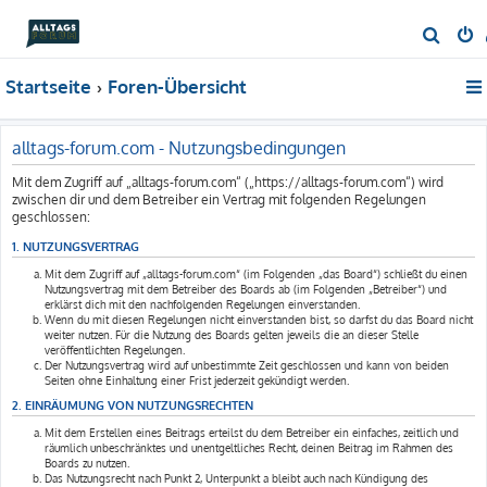
S
u
Startseite
Foren-Übersicht
c
h
e
alltags-forum.com - Nutzungsbedingungen
Mit dem Zugriff auf „alltags-forum.com“ („https://alltags-forum.com“) wird
zwischen dir und dem Betreiber ein Vertrag mit folgenden Regelungen
geschlossen:
1. NUTZUNGSVERTRAG
Mit dem Zugriff auf „alltags-forum.com“ (im Folgenden „das Board“) schließt du einen
Nutzungsvertrag mit dem Betreiber des Boards ab (im Folgenden „Betreiber“) und
erklärst dich mit den nachfolgenden Regelungen einverstanden.
Wenn du mit diesen Regelungen nicht einverstanden bist, so darfst du das Board nicht
weiter nutzen. Für die Nutzung des Boards gelten jeweils die an dieser Stelle
veröffentlichten Regelungen.
Der Nutzungsvertrag wird auf unbestimmte Zeit geschlossen und kann von beiden
Seiten ohne Einhaltung einer Frist jederzeit gekündigt werden.
2. EINRÄUMUNG VON NUTZUNGSRECHTEN
Mit dem Erstellen eines Beitrags erteilst du dem Betreiber ein einfaches, zeitlich und
räumlich unbeschränktes und unentgeltliches Recht, deinen Beitrag im Rahmen des
Boards zu nutzen.
Das Nutzungsrecht nach Punkt 2, Unterpunkt a bleibt auch nach Kündigung des