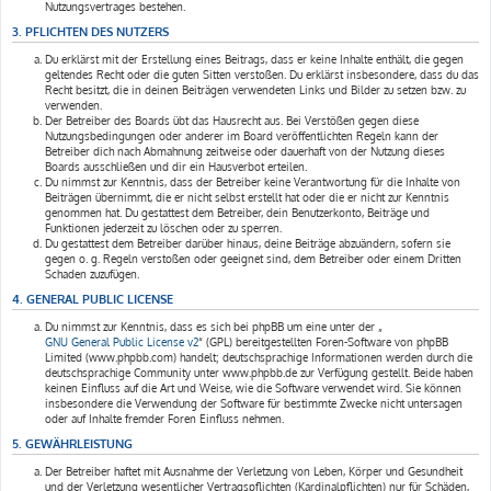
Nutzungsvertrages bestehen.
3. PFLICHTEN DES NUTZERS
Du erklärst mit der Erstellung eines Beitrags, dass er keine Inhalte enthält, die gegen
geltendes Recht oder die guten Sitten verstoßen. Du erklärst insbesondere, dass du das
Recht besitzt, die in deinen Beiträgen verwendeten Links und Bilder zu setzen bzw. zu
verwenden.
Der Betreiber des Boards übt das Hausrecht aus. Bei Verstößen gegen diese
Nutzungsbedingungen oder anderer im Board veröffentlichten Regeln kann der
Betreiber dich nach Abmahnung zeitweise oder dauerhaft von der Nutzung dieses
Boards ausschließen und dir ein Hausverbot erteilen.
Du nimmst zur Kenntnis, dass der Betreiber keine Verantwortung für die Inhalte von
Beiträgen übernimmt, die er nicht selbst erstellt hat oder die er nicht zur Kenntnis
genommen hat. Du gestattest dem Betreiber, dein Benutzerkonto, Beiträge und
Funktionen jederzeit zu löschen oder zu sperren.
Du gestattest dem Betreiber darüber hinaus, deine Beiträge abzuändern, sofern sie
gegen o. g. Regeln verstoßen oder geeignet sind, dem Betreiber oder einem Dritten
Schaden zuzufügen.
4. GENERAL PUBLIC LICENSE
Du nimmst zur Kenntnis, dass es sich bei phpBB um eine unter der „
GNU General Public License v2
“ (GPL) bereitgestellten Foren-Software von phpBB
Limited (www.phpbb.com) handelt; deutschsprachige Informationen werden durch die
deutschsprachige Community unter www.phpbb.de zur Verfügung gestellt. Beide haben
keinen Einfluss auf die Art und Weise, wie die Software verwendet wird. Sie können
insbesondere die Verwendung der Software für bestimmte Zwecke nicht untersagen
oder auf Inhalte fremder Foren Einfluss nehmen.
5. GEWÄHRLEISTUNG
Der Betreiber haftet mit Ausnahme der Verletzung von Leben, Körper und Gesundheit
und der Verletzung wesentlicher Vertragspflichten (Kardinalpflichten) nur für Schäden,