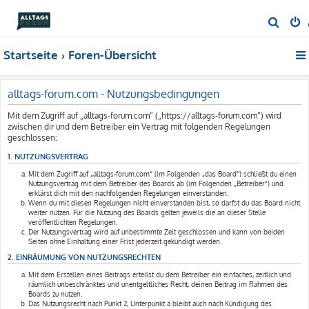
S
u
Startseite
Foren-Übersicht
c
h
e
alltags-forum.com - Nutzungsbedingungen
Mit dem Zugriff auf „alltags-forum.com“ („https://alltags-forum.com“) wird
zwischen dir und dem Betreiber ein Vertrag mit folgenden Regelungen
geschlossen:
1. NUTZUNGSVERTRAG
Mit dem Zugriff auf „alltags-forum.com“ (im Folgenden „das Board“) schließt du einen
Nutzungsvertrag mit dem Betreiber des Boards ab (im Folgenden „Betreiber“) und
erklärst dich mit den nachfolgenden Regelungen einverstanden.
Wenn du mit diesen Regelungen nicht einverstanden bist, so darfst du das Board nicht
weiter nutzen. Für die Nutzung des Boards gelten jeweils die an dieser Stelle
veröffentlichten Regelungen.
Der Nutzungsvertrag wird auf unbestimmte Zeit geschlossen und kann von beiden
Seiten ohne Einhaltung einer Frist jederzeit gekündigt werden.
2. EINRÄUMUNG VON NUTZUNGSRECHTEN
Mit dem Erstellen eines Beitrags erteilst du dem Betreiber ein einfaches, zeitlich und
räumlich unbeschränktes und unentgeltliches Recht, deinen Beitrag im Rahmen des
Boards zu nutzen.
Das Nutzungsrecht nach Punkt 2, Unterpunkt a bleibt auch nach Kündigung des