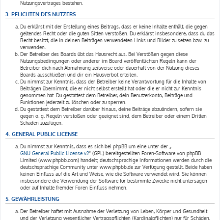
Nutzungsvertrages bestehen.
3. PFLICHTEN DES NUTZERS
Du erklärst mit der Erstellung eines Beitrags, dass er keine Inhalte enthält, die gegen
geltendes Recht oder die guten Sitten verstoßen. Du erklärst insbesondere, dass du das
Recht besitzt, die in deinen Beiträgen verwendeten Links und Bilder zu setzen bzw. zu
verwenden.
Der Betreiber des Boards übt das Hausrecht aus. Bei Verstößen gegen diese
Nutzungsbedingungen oder anderer im Board veröffentlichten Regeln kann der
Betreiber dich nach Abmahnung zeitweise oder dauerhaft von der Nutzung dieses
Boards ausschließen und dir ein Hausverbot erteilen.
Du nimmst zur Kenntnis, dass der Betreiber keine Verantwortung für die Inhalte von
Beiträgen übernimmt, die er nicht selbst erstellt hat oder die er nicht zur Kenntnis
genommen hat. Du gestattest dem Betreiber, dein Benutzerkonto, Beiträge und
Funktionen jederzeit zu löschen oder zu sperren.
Du gestattest dem Betreiber darüber hinaus, deine Beiträge abzuändern, sofern sie
gegen o. g. Regeln verstoßen oder geeignet sind, dem Betreiber oder einem Dritten
Schaden zuzufügen.
4. GENERAL PUBLIC LICENSE
Du nimmst zur Kenntnis, dass es sich bei phpBB um eine unter der „
GNU General Public License v2
“ (GPL) bereitgestellten Foren-Software von phpBB
Limited (www.phpbb.com) handelt; deutschsprachige Informationen werden durch die
deutschsprachige Community unter www.phpbb.de zur Verfügung gestellt. Beide haben
keinen Einfluss auf die Art und Weise, wie die Software verwendet wird. Sie können
insbesondere die Verwendung der Software für bestimmte Zwecke nicht untersagen
oder auf Inhalte fremder Foren Einfluss nehmen.
5. GEWÄHRLEISTUNG
Der Betreiber haftet mit Ausnahme der Verletzung von Leben, Körper und Gesundheit
und der Verletzung wesentlicher Vertragspflichten (Kardinalpflichten) nur für Schäden,