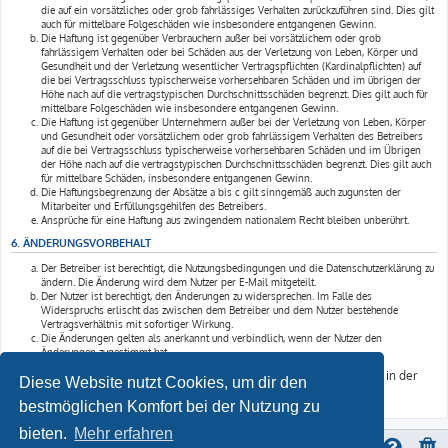
die auf ein vorsätzliches oder grob fahrlässiges Verhalten zurückzuführen sind. Dies gilt
auch für mittelbare Folgeschäden wie insbesondere entgangenen Gewinn.
Die Haftung ist gegenüber Verbrauchern außer bei vorsätzlichem oder grob
fahrlässigem Verhalten oder bei Schäden aus der Verletzung von Leben, Körper und
Gesundheit und der Verletzung wesentlicher Vertragspflichten (Kardinalpflichten) auf
die bei Vertragsschluss typischerweise vorhersehbaren Schäden und im übrigen der
Höhe nach auf die vertragstypischen Durchschnittsschäden begrenzt. Dies gilt auch für
mittelbare Folgeschäden wie insbesondere entgangenen Gewinn.
Die Haftung ist gegenüber Unternehmern außer bei der Verletzung von Leben, Körper
und Gesundheit oder vorsätzlichem oder grob fahrlässigem Verhalten des Betreibers
auf die bei Vertragsschluss typischerweise vorhersehbaren Schäden und im Übrigen
der Höhe nach auf die vertragstypischen Durchschnittsschäden begrenzt. Dies gilt auch
für mittelbare Schäden, insbesondere entgangenen Gewinn.
Die Haftungsbegrenzung der Absätze a bis c gilt sinngemäß auch zugunsten der
Mitarbeiter und Erfüllungsgehilfen des Betreibers.
Ansprüche für eine Haftung aus zwingendem nationalem Recht bleiben unberührt.
6. ÄNDERUNGSVORBEHALT
Der Betreiber ist berechtigt, die Nutzungsbedingungen und die Datenschutzerklärung zu
ändern. Die Änderung wird dem Nutzer per E-Mail mitgeteilt.
Der Nutzer ist berechtigt, den Änderungen zu widersprechen. Im Falle des
Widerspruchs erlischt das zwischen dem Betreiber und dem Nutzer bestehende
Vertragsverhältnis mit sofortiger Wirkung.
Die Änderungen gelten als anerkannt und verbindlich, wenn der Nutzer den
Änderungen zugestimmt hat.
Informationen über den Umgang mit deinen persönlichen Daten sind in der
Diese Website nutzt Cookies, um dir den
Datenschutzerklärung enthalten.
bestmöglichen Komfort bei der Nutzung zu
bieten.
Mehr erfahren