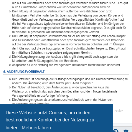
die auf ein vorsätzliches oder grob fahrlässiges Verhalten zurückzuführen sind. Dies gilt
auch für mittelbare Folgeschäden wie insbesondere entgangenen Gewinn.
Die Haftung ist gegenüber Verbrauchern außer bei vorsätzlichem oder grob
fahrlässigem Verhalten oder bei Schäden aus der Verletzung von Leben, Körper und
Gesundheit und der Verletzung wesentlicher Vertragspflichten (Kardinalpflichten) auf
die bei Vertragsschluss typischerweise vorhersehbaren Schäden und im übrigen der
Höhe nach auf die vertragstypischen Durchschnittsschäden begrenzt. Dies gilt auch für
mittelbare Folgeschäden wie insbesondere entgangenen Gewinn.
Die Haftung ist gegenüber Unternehmern außer bei der Verletzung von Leben, Körper
und Gesundheit oder vorsätzlichem oder grob fahrlässigem Verhalten des Betreibers
auf die bei Vertragsschluss typischerweise vorhersehbaren Schäden und im Übrigen
der Höhe nach auf die vertragstypischen Durchschnittsschäden begrenzt. Dies gilt auch
für mittelbare Schäden, insbesondere entgangenen Gewinn.
Die Haftungsbegrenzung der Absätze a bis c gilt sinngemäß auch zugunsten der
Mitarbeiter und Erfüllungsgehilfen des Betreibers.
Ansprüche für eine Haftung aus zwingendem nationalem Recht bleiben unberührt.
6. ÄNDERUNGSVORBEHALT
Der Betreiber ist berechtigt, die Nutzungsbedingungen und die Datenschutzerklärung zu
ändern. Die Änderung wird dem Nutzer per E-Mail mitgeteilt.
Der Nutzer ist berechtigt, den Änderungen zu widersprechen. Im Falle des
Widerspruchs erlischt das zwischen dem Betreiber und dem Nutzer bestehende
Vertragsverhältnis mit sofortiger Wirkung.
Die Änderungen gelten als anerkannt und verbindlich, wenn der Nutzer den
Änderungen zugestimmt hat.
Informationen über den Umgang mit deinen persönlichen Daten sind in der
Diese Website nutzt Cookies, um dir den
Datenschutzerklärung enthalten.
bestmöglichen Komfort bei der Nutzung zu
bieten.
Mehr erfahren