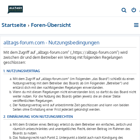
S
u
Startseite
Foren-Übersicht
c
h
e
alltags-forum.com - Nutzungsbedingungen
Mit dem Zugriff auf „alltags-forum.com“ („https://alltags-forum.com“) wird
zwischen dir und dem Betreiber ein Vertrag mit folgenden Regelungen
geschlossen:
1. NUTZUNGSVERTRAG
Mit dem Zugriff auf „alltags-forum.com“ (im Folgenden „das Board“) schließt du einen
Nutzungsvertrag mit dem Betreiber des Boards ab (im Folgenden „Betreiber“) und
erklärst dich mit den nachfolgenden Regelungen einverstanden.
Wenn du mit diesen Regelungen nicht einverstanden bist, so darfst du das Board nicht
weiter nutzen. Für die Nutzung des Boards gelten jeweils die an dieser Stelle
veröffentlichten Regelungen.
Der Nutzungsvertrag wird auf unbestimmte Zeit geschlossen und kann von beiden
Seiten ohne Einhaltung einer Frist jederzeit gekündigt werden.
2. EINRÄUMUNG VON NUTZUNGSRECHTEN
Mit dem Erstellen eines Beitrags erteilst du dem Betreiber ein einfaches, zeitlich und
räumlich unbeschränktes und unentgeltliches Recht, deinen Beitrag im Rahmen des
Boards zu nutzen.
Das Nutzungsrecht nach Punkt 2, Unterpunkt a bleibt auch nach Kündigung des