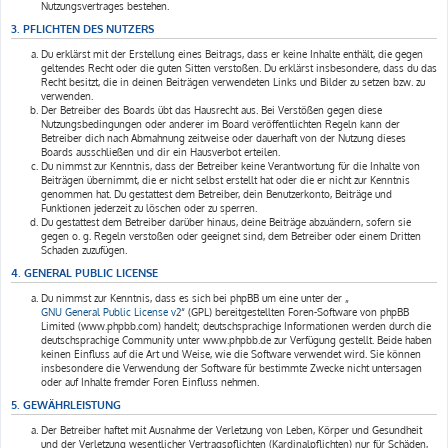
Nutzungsvertrages bestehen.
3. PFLICHTEN DES NUTZERS
Du erklärst mit der Erstellung eines Beitrags, dass er keine Inhalte enthält, die gegen
geltendes Recht oder die guten Sitten verstoßen. Du erklärst insbesondere, dass du das
Recht besitzt, die in deinen Beiträgen verwendeten Links und Bilder zu setzen bzw. zu
verwenden.
Der Betreiber des Boards übt das Hausrecht aus. Bei Verstößen gegen diese
Nutzungsbedingungen oder anderer im Board veröffentlichten Regeln kann der
Betreiber dich nach Abmahnung zeitweise oder dauerhaft von der Nutzung dieses
Boards ausschließen und dir ein Hausverbot erteilen.
Du nimmst zur Kenntnis, dass der Betreiber keine Verantwortung für die Inhalte von
Beiträgen übernimmt, die er nicht selbst erstellt hat oder die er nicht zur Kenntnis
genommen hat. Du gestattest dem Betreiber, dein Benutzerkonto, Beiträge und
Funktionen jederzeit zu löschen oder zu sperren.
Du gestattest dem Betreiber darüber hinaus, deine Beiträge abzuändern, sofern sie
gegen o. g. Regeln verstoßen oder geeignet sind, dem Betreiber oder einem Dritten
Schaden zuzufügen.
4. GENERAL PUBLIC LICENSE
Du nimmst zur Kenntnis, dass es sich bei phpBB um eine unter der „
GNU General Public License v2
“ (GPL) bereitgestellten Foren-Software von phpBB
Limited (www.phpbb.com) handelt; deutschsprachige Informationen werden durch die
deutschsprachige Community unter www.phpbb.de zur Verfügung gestellt. Beide haben
keinen Einfluss auf die Art und Weise, wie die Software verwendet wird. Sie können
insbesondere die Verwendung der Software für bestimmte Zwecke nicht untersagen
oder auf Inhalte fremder Foren Einfluss nehmen.
5. GEWÄHRLEISTUNG
Der Betreiber haftet mit Ausnahme der Verletzung von Leben, Körper und Gesundheit
und der Verletzung wesentlicher Vertragspflichten (Kardinalpflichten) nur für Schäden,