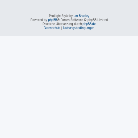
ProLight Style by
Ian Bradley
Powered by
phpBB
® Forum Software © phpBB Limited
Deutsche Übersetzung durch
phpBB.de
Datenschutz
|
Nutzungsbedingungen