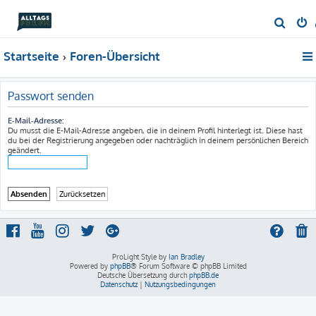
S
u
Startseite
Foren-Übersicht
c
h
e
Passwort senden
E-Mail-Adresse:
Du musst die E-Mail-Adresse angeben, die in deinem Profil hinterlegt ist. Diese hast
du bei der Registrierung angegeben oder nachträglich in deinem persönlichen Bereich
geändert.
ProLight Style by
Ian Bradley
Powered by
phpBB
® Forum Software © phpBB Limited
Deutsche Übersetzung durch
phpBB.de
Datenschutz
|
Nutzungsbedingungen