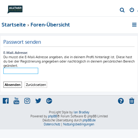
S
u
Startseite
Foren-Übersicht
c
h
e
Passwort senden
E-Mail-Adresse:
Du musst die E-Mail-Adresse angeben, die in deinem Profil hinterlegt ist. Diese hast
du bei der Registrierung angegeben oder nachträglich in deinem persönlichen Bereich
geändert.
ProLight Style by
Ian Bradley
Powered by
phpBB
® Forum Software © phpBB Limited
Deutsche Übersetzung durch
phpBB.de
Datenschutz
|
Nutzungsbedingungen