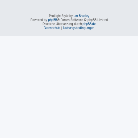
ProLight Style by
Ian Bradley
Powered by
phpBB
® Forum Software © phpBB Limited
Deutsche Übersetzung durch
phpBB.de
Datenschutz
|
Nutzungsbedingungen