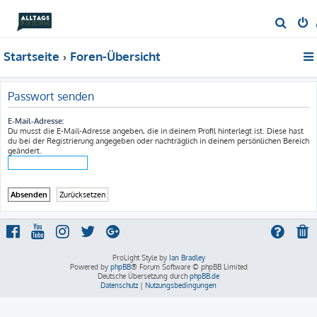
S
u
Startseite
Foren-Übersicht
c
h
e
Passwort senden
E-Mail-Adresse:
Du musst die E-Mail-Adresse angeben, die in deinem Profil hinterlegt ist. Diese hast
du bei der Registrierung angegeben oder nachträglich in deinem persönlichen Bereich
geändert.
ProLight Style by
Ian Bradley
Powered by
phpBB
® Forum Software © phpBB Limited
Deutsche Übersetzung durch
phpBB.de
Datenschutz
|
Nutzungsbedingungen