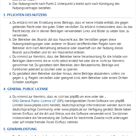
Das Nutzungsrecht nach Punkt 2, Unterpunkt a bleibt auch nach Kündigung des
Nutzungsvertrages bestehen.
3. PFLICHTEN DES NUTZERS
Du erklärst mit der Erstellung eines Beitrags, dass er keine Inhalte enthält, die gegen
geltendes Recht oder die guten Sitten verstoßen. Du erklärst insbesondere, dass du das
Recht besitzt, die in deinen Beiträgen verwendeten Links und Bilder zu setzen bzw. zu
verwenden.
Der Betreiber des Boards übt das Hausrecht aus. Bei Verstößen gegen diese
Nutzungsbedingungen oder anderer im Board veröffentlichten Regeln kann der
Betreiber dich nach Abmahnung zeitweise oder dauerhaft von der Nutzung dieses
Boards ausschließen und dir ein Hausverbot erteilen.
Du nimmst zur Kenntnis, dass der Betreiber keine Verantwortung für die Inhalte von
Beiträgen übernimmt, die er nicht selbst erstellt hat oder die er nicht zur Kenntnis
genommen hat. Du gestattest dem Betreiber, dein Benutzerkonto, Beiträge und
Funktionen jederzeit zu löschen oder zu sperren.
Du gestattest dem Betreiber darüber hinaus, deine Beiträge abzuändern, sofern sie
gegen o. g. Regeln verstoßen oder geeignet sind, dem Betreiber oder einem Dritten
Schaden zuzufügen.
4. GENERAL PUBLIC LICENSE
Du nimmst zur Kenntnis, dass es sich bei phpBB um eine unter der „
GNU General Public License v2
“ (GPL) bereitgestellten Foren-Software von phpBB
Limited (www.phpbb.com) handelt; deutschsprachige Informationen werden durch die
deutschsprachige Community unter www.phpbb.de zur Verfügung gestellt. Beide haben
keinen Einfluss auf die Art und Weise, wie die Software verwendet wird. Sie können
insbesondere die Verwendung der Software für bestimmte Zwecke nicht untersagen
oder auf Inhalte fremder Foren Einfluss nehmen.
5. GEWÄHRLEISTUNG