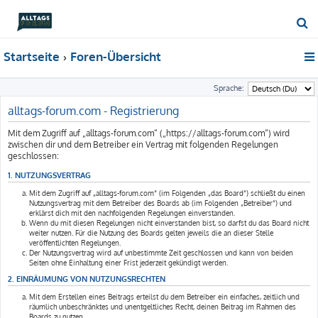
S
u
Startseite
Foren-Übersicht
c
h
Sprache:
e
alltags-forum.com - Registrierung
Mit dem Zugriff auf „alltags-forum.com“ („https://alltags-forum.com“) wird
zwischen dir und dem Betreiber ein Vertrag mit folgenden Regelungen
geschlossen:
1. NUTZUNGSVERTRAG
Mit dem Zugriff auf „alltags-forum.com“ (im Folgenden „das Board“) schließt du einen
Nutzungsvertrag mit dem Betreiber des Boards ab (im Folgenden „Betreiber“) und
erklärst dich mit den nachfolgenden Regelungen einverstanden.
Wenn du mit diesen Regelungen nicht einverstanden bist, so darfst du das Board nicht
weiter nutzen. Für die Nutzung des Boards gelten jeweils die an dieser Stelle
veröffentlichten Regelungen.
Der Nutzungsvertrag wird auf unbestimmte Zeit geschlossen und kann von beiden
Seiten ohne Einhaltung einer Frist jederzeit gekündigt werden.
2. EINRÄUMUNG VON NUTZUNGSRECHTEN
Mit dem Erstellen eines Beitrags erteilst du dem Betreiber ein einfaches, zeitlich und
räumlich unbeschränktes und unentgeltliches Recht, deinen Beitrag im Rahmen des
Boards zu nutzen.