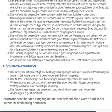
Der Betreiber haftet mit Ausnahme der Verletzung von Leben, Körper und Gesundheit
und der Verletzung wesentlicher Vertragspflichten (Kardinalpflichten) nur für Schäden,
die auf ein vorsätzliches oder grob fahrlässiges Verhalten zurückzuführen sind. Dies gilt
auch für mittelbare Folgeschäden wie insbesondere entgangenen Gewinn.
Die Haftung ist gegenüber Verbrauchern außer bei vorsätzlichem oder grob
fahrlässigem Verhalten oder bei Schäden aus der Verletzung von Leben, Körper und
Gesundheit und der Verletzung wesentlicher Vertragspflichten (Kardinalpflichten) auf
die bei Vertragsschluss typischerweise vorhersehbaren Schäden und im übrigen der
Höhe nach auf die vertragstypischen Durchschnittsschäden begrenzt. Dies gilt auch für
mittelbare Folgeschäden wie insbesondere entgangenen Gewinn.
Die Haftung ist gegenüber Unternehmern außer bei der Verletzung von Leben, Körper
und Gesundheit oder vorsätzlichem oder grob fahrlässigem Verhalten des Betreibers
auf die bei Vertragsschluss typischerweise vorhersehbaren Schäden und im Übrigen
der Höhe nach auf die vertragstypischen Durchschnittsschäden begrenzt. Dies gilt auch
für mittelbare Schäden, insbesondere entgangenen Gewinn.
Die Haftungsbegrenzung der Absätze a bis c gilt sinngemäß auch zugunsten der
Mitarbeiter und Erfüllungsgehilfen des Betreibers.
Ansprüche für eine Haftung aus zwingendem nationalem Recht bleiben unberührt.
6. ÄNDERUNGSVORBEHALT
Der Betreiber ist berechtigt, die Nutzungsbedingungen und die Datenschutzerklärung zu
ändern. Die Änderung wird dem Nutzer per E-Mail mitgeteilt.
Der Nutzer ist berechtigt, den Änderungen zu widersprechen. Im Falle des
Widerspruchs erlischt das zwischen dem Betreiber und dem Nutzer bestehende
Vertragsverhältnis mit sofortiger Wirkung.
Die Änderungen gelten als anerkannt und verbindlich, wenn der Nutzer den
Änderungen zugestimmt hat.
Informationen über den Umgang mit deinen persönlichen Daten sind in der
Datenschutzerklärung enthalten.