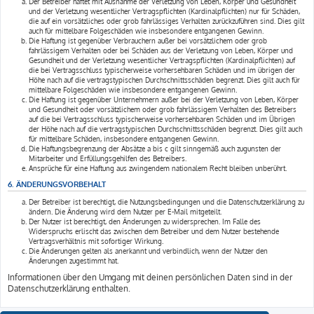
Der Betreiber haftet mit Ausnahme der Verletzung von Leben, Körper und Gesundheit
und der Verletzung wesentlicher Vertragspflichten (Kardinalpflichten) nur für Schäden,
die auf ein vorsätzliches oder grob fahrlässiges Verhalten zurückzuführen sind. Dies gilt
auch für mittelbare Folgeschäden wie insbesondere entgangenen Gewinn.
Die Haftung ist gegenüber Verbrauchern außer bei vorsätzlichem oder grob
fahrlässigem Verhalten oder bei Schäden aus der Verletzung von Leben, Körper und
Gesundheit und der Verletzung wesentlicher Vertragspflichten (Kardinalpflichten) auf
die bei Vertragsschluss typischerweise vorhersehbaren Schäden und im übrigen der
Höhe nach auf die vertragstypischen Durchschnittsschäden begrenzt. Dies gilt auch für
mittelbare Folgeschäden wie insbesondere entgangenen Gewinn.
Die Haftung ist gegenüber Unternehmern außer bei der Verletzung von Leben, Körper
und Gesundheit oder vorsätzlichem oder grob fahrlässigem Verhalten des Betreibers
auf die bei Vertragsschluss typischerweise vorhersehbaren Schäden und im Übrigen
der Höhe nach auf die vertragstypischen Durchschnittsschäden begrenzt. Dies gilt auch
für mittelbare Schäden, insbesondere entgangenen Gewinn.
Die Haftungsbegrenzung der Absätze a bis c gilt sinngemäß auch zugunsten der
Mitarbeiter und Erfüllungsgehilfen des Betreibers.
Ansprüche für eine Haftung aus zwingendem nationalem Recht bleiben unberührt.
6. ÄNDERUNGSVORBEHALT
Der Betreiber ist berechtigt, die Nutzungsbedingungen und die Datenschutzerklärung zu
ändern. Die Änderung wird dem Nutzer per E-Mail mitgeteilt.
Der Nutzer ist berechtigt, den Änderungen zu widersprechen. Im Falle des
Widerspruchs erlischt das zwischen dem Betreiber und dem Nutzer bestehende
Vertragsverhältnis mit sofortiger Wirkung.
Die Änderungen gelten als anerkannt und verbindlich, wenn der Nutzer den
Änderungen zugestimmt hat.
Informationen über den Umgang mit deinen persönlichen Daten sind in der
Datenschutzerklärung enthalten.