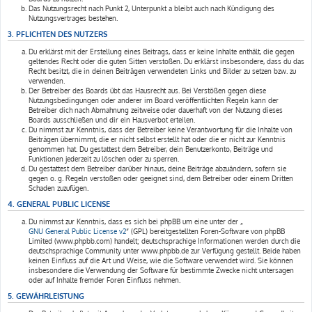
Das Nutzungsrecht nach Punkt 2, Unterpunkt a bleibt auch nach Kündigung des
Nutzungsvertrages bestehen.
3. PFLICHTEN DES NUTZERS
Du erklärst mit der Erstellung eines Beitrags, dass er keine Inhalte enthält, die gegen
geltendes Recht oder die guten Sitten verstoßen. Du erklärst insbesondere, dass du das
Recht besitzt, die in deinen Beiträgen verwendeten Links und Bilder zu setzen bzw. zu
verwenden.
Der Betreiber des Boards übt das Hausrecht aus. Bei Verstößen gegen diese
Nutzungsbedingungen oder anderer im Board veröffentlichten Regeln kann der
Betreiber dich nach Abmahnung zeitweise oder dauerhaft von der Nutzung dieses
Boards ausschließen und dir ein Hausverbot erteilen.
Du nimmst zur Kenntnis, dass der Betreiber keine Verantwortung für die Inhalte von
Beiträgen übernimmt, die er nicht selbst erstellt hat oder die er nicht zur Kenntnis
genommen hat. Du gestattest dem Betreiber, dein Benutzerkonto, Beiträge und
Funktionen jederzeit zu löschen oder zu sperren.
Du gestattest dem Betreiber darüber hinaus, deine Beiträge abzuändern, sofern sie
gegen o. g. Regeln verstoßen oder geeignet sind, dem Betreiber oder einem Dritten
Schaden zuzufügen.
4. GENERAL PUBLIC LICENSE
Du nimmst zur Kenntnis, dass es sich bei phpBB um eine unter der „
GNU General Public License v2
“ (GPL) bereitgestellten Foren-Software von phpBB
Limited (www.phpbb.com) handelt; deutschsprachige Informationen werden durch die
deutschsprachige Community unter www.phpbb.de zur Verfügung gestellt. Beide haben
keinen Einfluss auf die Art und Weise, wie die Software verwendet wird. Sie können
insbesondere die Verwendung der Software für bestimmte Zwecke nicht untersagen
oder auf Inhalte fremder Foren Einfluss nehmen.
5. GEWÄHRLEISTUNG