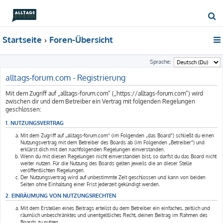
S
u
Startseite
Foren-Übersicht
c
h
Sprache:
e
alltags-forum.com - Registrierung
Mit dem Zugriff auf „alltags-forum.com“ („https://alltags-forum.com“) wird
zwischen dir und dem Betreiber ein Vertrag mit folgenden Regelungen
geschlossen:
1. NUTZUNGSVERTRAG
Mit dem Zugriff auf „alltags-forum.com“ (im Folgenden „das Board“) schließt du einen
Nutzungsvertrag mit dem Betreiber des Boards ab (im Folgenden „Betreiber“) und
erklärst dich mit den nachfolgenden Regelungen einverstanden.
Wenn du mit diesen Regelungen nicht einverstanden bist, so darfst du das Board nicht
weiter nutzen. Für die Nutzung des Boards gelten jeweils die an dieser Stelle
veröffentlichten Regelungen.
Der Nutzungsvertrag wird auf unbestimmte Zeit geschlossen und kann von beiden
Seiten ohne Einhaltung einer Frist jederzeit gekündigt werden.
2. EINRÄUMUNG VON NUTZUNGSRECHTEN
Mit dem Erstellen eines Beitrags erteilst du dem Betreiber ein einfaches, zeitlich und
räumlich unbeschränktes und unentgeltliches Recht, deinen Beitrag im Rahmen des
Boards zu nutzen.