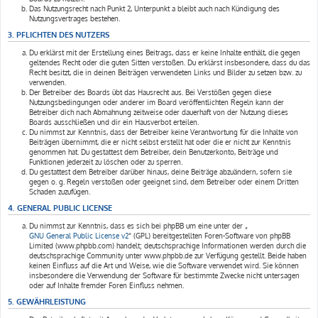
Das Nutzungsrecht nach Punkt 2, Unterpunkt a bleibt auch nach Kündigung des
Nutzungsvertrages bestehen.
3. PFLICHTEN DES NUTZERS
Du erklärst mit der Erstellung eines Beitrags, dass er keine Inhalte enthält, die gegen
geltendes Recht oder die guten Sitten verstoßen. Du erklärst insbesondere, dass du das
Recht besitzt, die in deinen Beiträgen verwendeten Links und Bilder zu setzen bzw. zu
verwenden.
Der Betreiber des Boards übt das Hausrecht aus. Bei Verstößen gegen diese
Nutzungsbedingungen oder anderer im Board veröffentlichten Regeln kann der
Betreiber dich nach Abmahnung zeitweise oder dauerhaft von der Nutzung dieses
Boards ausschließen und dir ein Hausverbot erteilen.
Du nimmst zur Kenntnis, dass der Betreiber keine Verantwortung für die Inhalte von
Beiträgen übernimmt, die er nicht selbst erstellt hat oder die er nicht zur Kenntnis
genommen hat. Du gestattest dem Betreiber, dein Benutzerkonto, Beiträge und
Funktionen jederzeit zu löschen oder zu sperren.
Du gestattest dem Betreiber darüber hinaus, deine Beiträge abzuändern, sofern sie
gegen o. g. Regeln verstoßen oder geeignet sind, dem Betreiber oder einem Dritten
Schaden zuzufügen.
4. GENERAL PUBLIC LICENSE
Du nimmst zur Kenntnis, dass es sich bei phpBB um eine unter der „
GNU General Public License v2
“ (GPL) bereitgestellten Foren-Software von phpBB
Limited (www.phpbb.com) handelt; deutschsprachige Informationen werden durch die
deutschsprachige Community unter www.phpbb.de zur Verfügung gestellt. Beide haben
keinen Einfluss auf die Art und Weise, wie die Software verwendet wird. Sie können
insbesondere die Verwendung der Software für bestimmte Zwecke nicht untersagen
oder auf Inhalte fremder Foren Einfluss nehmen.
5. GEWÄHRLEISTUNG