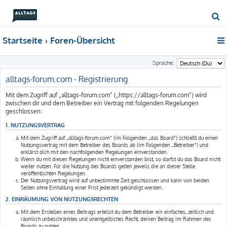
S
u
Startseite
Foren-Übersicht
c
h
Sprache:
e
alltags-forum.com - Registrierung
Mit dem Zugriff auf „alltags-forum.com“ („https://alltags-forum.com“) wird
zwischen dir und dem Betreiber ein Vertrag mit folgenden Regelungen
geschlossen:
1. NUTZUNGSVERTRAG
Mit dem Zugriff auf „alltags-forum.com“ (im Folgenden „das Board“) schließt du einen
Nutzungsvertrag mit dem Betreiber des Boards ab (im Folgenden „Betreiber“) und
erklärst dich mit den nachfolgenden Regelungen einverstanden.
Wenn du mit diesen Regelungen nicht einverstanden bist, so darfst du das Board nicht
weiter nutzen. Für die Nutzung des Boards gelten jeweils die an dieser Stelle
veröffentlichten Regelungen.
Der Nutzungsvertrag wird auf unbestimmte Zeit geschlossen und kann von beiden
Seiten ohne Einhaltung einer Frist jederzeit gekündigt werden.
2. EINRÄUMUNG VON NUTZUNGSRECHTEN
Mit dem Erstellen eines Beitrags erteilst du dem Betreiber ein einfaches, zeitlich und
räumlich unbeschränktes und unentgeltliches Recht, deinen Beitrag im Rahmen des
Boards zu nutzen.