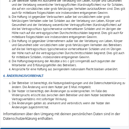
Der Betreiber haftet mit Ausnahme der Verletzung von Leben, Körper und Gesundheit
und der Verletzung wesentlicher Vertragspflichten (Kardinalpflichten) nur für Schäden,
die auf ein vorsätzliches oder grob fahrlässiges Verhalten zurückzuführen sind. Dies gilt
auch für mittelbare Folgeschäden wie insbesondere entgangenen Gewinn.
Die Haftung ist gegenüber Verbrauchern außer bei vorsätzlichem oder grob
fahrlässigem Verhalten oder bei Schäden aus der Verletzung von Leben, Körper und
Gesundheit und der Verletzung wesentlicher Vertragspflichten (Kardinalpflichten) auf
die bei Vertragsschluss typischerweise vorhersehbaren Schäden und im übrigen der
Höhe nach auf die vertragstypischen Durchschnittsschäden begrenzt. Dies gilt auch für
mittelbare Folgeschäden wie insbesondere entgangenen Gewinn.
Die Haftung ist gegenüber Unternehmern außer bei der Verletzung von Leben, Körper
und Gesundheit oder vorsätzlichem oder grob fahrlässigem Verhalten des Betreibers
auf die bei Vertragsschluss typischerweise vorhersehbaren Schäden und im Übrigen
der Höhe nach auf die vertragstypischen Durchschnittsschäden begrenzt. Dies gilt auch
für mittelbare Schäden, insbesondere entgangenen Gewinn.
Die Haftungsbegrenzung der Absätze a bis c gilt sinngemäß auch zugunsten der
Mitarbeiter und Erfüllungsgehilfen des Betreibers.
Ansprüche für eine Haftung aus zwingendem nationalem Recht bleiben unberührt.
6. ÄNDERUNGSVORBEHALT
Der Betreiber ist berechtigt, die Nutzungsbedingungen und die Datenschutzerklärung zu
ändern. Die Änderung wird dem Nutzer per E-Mail mitgeteilt.
Der Nutzer ist berechtigt, den Änderungen zu widersprechen. Im Falle des
Widerspruchs erlischt das zwischen dem Betreiber und dem Nutzer bestehende
Vertragsverhältnis mit sofortiger Wirkung.
Die Änderungen gelten als anerkannt und verbindlich, wenn der Nutzer den
Änderungen zugestimmt hat.
Informationen über den Umgang mit deinen persönlichen Daten sind in der
Datenschutzerklärung enthalten.