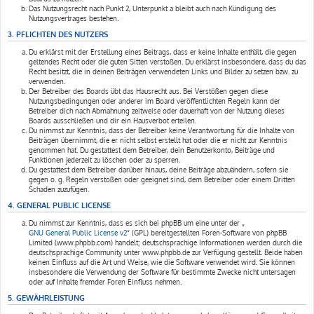
Das Nutzungsrecht nach Punkt 2, Unterpunkt a bleibt auch nach Kündigung des
Nutzungsvertrages bestehen.
3. PFLICHTEN DES NUTZERS
Du erklärst mit der Erstellung eines Beitrags, dass er keine Inhalte enthält, die gegen
geltendes Recht oder die guten Sitten verstoßen. Du erklärst insbesondere, dass du das
Recht besitzt, die in deinen Beiträgen verwendeten Links und Bilder zu setzen bzw. zu
verwenden.
Der Betreiber des Boards übt das Hausrecht aus. Bei Verstößen gegen diese
Nutzungsbedingungen oder anderer im Board veröffentlichten Regeln kann der
Betreiber dich nach Abmahnung zeitweise oder dauerhaft von der Nutzung dieses
Boards ausschließen und dir ein Hausverbot erteilen.
Du nimmst zur Kenntnis, dass der Betreiber keine Verantwortung für die Inhalte von
Beiträgen übernimmt, die er nicht selbst erstellt hat oder die er nicht zur Kenntnis
genommen hat. Du gestattest dem Betreiber, dein Benutzerkonto, Beiträge und
Funktionen jederzeit zu löschen oder zu sperren.
Du gestattest dem Betreiber darüber hinaus, deine Beiträge abzuändern, sofern sie
gegen o. g. Regeln verstoßen oder geeignet sind, dem Betreiber oder einem Dritten
Schaden zuzufügen.
4. GENERAL PUBLIC LICENSE
Du nimmst zur Kenntnis, dass es sich bei phpBB um eine unter der „
GNU General Public License v2
“ (GPL) bereitgestellten Foren-Software von phpBB
Limited (www.phpbb.com) handelt; deutschsprachige Informationen werden durch die
deutschsprachige Community unter www.phpbb.de zur Verfügung gestellt. Beide haben
keinen Einfluss auf die Art und Weise, wie die Software verwendet wird. Sie können
insbesondere die Verwendung der Software für bestimmte Zwecke nicht untersagen
oder auf Inhalte fremder Foren Einfluss nehmen.
5. GEWÄHRLEISTUNG