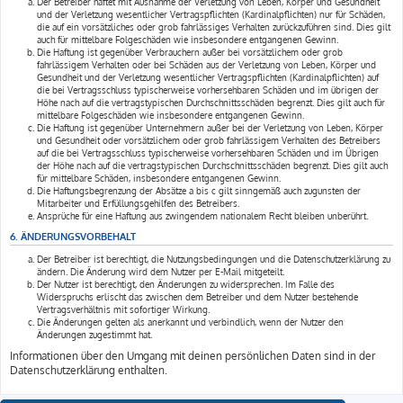
Der Betreiber haftet mit Ausnahme der Verletzung von Leben, Körper und Gesundheit
und der Verletzung wesentlicher Vertragspflichten (Kardinalpflichten) nur für Schäden,
die auf ein vorsätzliches oder grob fahrlässiges Verhalten zurückzuführen sind. Dies gilt
auch für mittelbare Folgeschäden wie insbesondere entgangenen Gewinn.
Die Haftung ist gegenüber Verbrauchern außer bei vorsätzlichem oder grob
fahrlässigem Verhalten oder bei Schäden aus der Verletzung von Leben, Körper und
Gesundheit und der Verletzung wesentlicher Vertragspflichten (Kardinalpflichten) auf
die bei Vertragsschluss typischerweise vorhersehbaren Schäden und im übrigen der
Höhe nach auf die vertragstypischen Durchschnittsschäden begrenzt. Dies gilt auch für
mittelbare Folgeschäden wie insbesondere entgangenen Gewinn.
Die Haftung ist gegenüber Unternehmern außer bei der Verletzung von Leben, Körper
und Gesundheit oder vorsätzlichem oder grob fahrlässigem Verhalten des Betreibers
auf die bei Vertragsschluss typischerweise vorhersehbaren Schäden und im Übrigen
der Höhe nach auf die vertragstypischen Durchschnittsschäden begrenzt. Dies gilt auch
für mittelbare Schäden, insbesondere entgangenen Gewinn.
Die Haftungsbegrenzung der Absätze a bis c gilt sinngemäß auch zugunsten der
Mitarbeiter und Erfüllungsgehilfen des Betreibers.
Ansprüche für eine Haftung aus zwingendem nationalem Recht bleiben unberührt.
6. ÄNDERUNGSVORBEHALT
Der Betreiber ist berechtigt, die Nutzungsbedingungen und die Datenschutzerklärung zu
ändern. Die Änderung wird dem Nutzer per E-Mail mitgeteilt.
Der Nutzer ist berechtigt, den Änderungen zu widersprechen. Im Falle des
Widerspruchs erlischt das zwischen dem Betreiber und dem Nutzer bestehende
Vertragsverhältnis mit sofortiger Wirkung.
Die Änderungen gelten als anerkannt und verbindlich, wenn der Nutzer den
Änderungen zugestimmt hat.
Informationen über den Umgang mit deinen persönlichen Daten sind in der
Datenschutzerklärung enthalten.