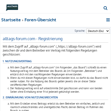
S
u
Startseite
Foren-Übersicht
c
h
Sprache:
e
alltags-forum.com - Registrierung
Mit dem Zugriff auf „alltags-forum.com“ („https://alltags-forum.com“) wird
zwischen dir und dem Betreiber ein Vertrag mit folgenden Regelungen
geschlossen:
1. NUTZUNGSVERTRAG
Mit dem Zugriff auf „alltags-forum.com“ (im Folgenden „das Board“) schließt du einen
Nutzungsvertrag mit dem Betreiber des Boards ab (im Folgenden „Betreiber“) und
erklärst dich mit den nachfolgenden Regelungen einverstanden.
Wenn du mit diesen Regelungen nicht einverstanden bist, so darfst du das Board nicht
weiter nutzen. Für die Nutzung des Boards gelten jeweils die an dieser Stelle
veröffentlichten Regelungen.
Der Nutzungsvertrag wird auf unbestimmte Zeit geschlossen und kann von beiden
Seiten ohne Einhaltung einer Frist jederzeit gekündigt werden.
2. EINRÄUMUNG VON NUTZUNGSRECHTEN
Mit dem Erstellen eines Beitrags erteilst du dem Betreiber ein einfaches, zeitlich und
räumlich unbeschränktes und unentgeltliches Recht, deinen Beitrag im Rahmen des
Boards zu nutzen.