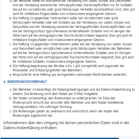
Der Betreiber haftet mit Ausnahme der Verletzung von Leben, Körper und Gesundheit
und der Verletzung wesentlicher Vertragspflichten (Kardinalpflichten) nur für Schäden,
die auf ein vorsätzliches oder grob fahrlässiges Verhalten zurückzuführen sind. Dies gilt
auch für mittelbare Folgeschäden wie insbesondere entgangenen Gewinn.
Die Haftung ist gegenüber Verbrauchern außer bei vorsätzlichem oder grob
fahrlässigem Verhalten oder bei Schäden aus der Verletzung von Leben, Körper und
Gesundheit und der Verletzung wesentlicher Vertragspflichten (Kardinalpflichten) auf
die bei Vertragsschluss typischerweise vorhersehbaren Schäden und im übrigen der
Höhe nach auf die vertragstypischen Durchschnittsschäden begrenzt. Dies gilt auch für
mittelbare Folgeschäden wie insbesondere entgangenen Gewinn.
Die Haftung ist gegenüber Unternehmern außer bei der Verletzung von Leben, Körper
und Gesundheit oder vorsätzlichem oder grob fahrlässigem Verhalten des Betreibers
auf die bei Vertragsschluss typischerweise vorhersehbaren Schäden und im Übrigen
der Höhe nach auf die vertragstypischen Durchschnittsschäden begrenzt. Dies gilt auch
für mittelbare Schäden, insbesondere entgangenen Gewinn.
Die Haftungsbegrenzung der Absätze a bis c gilt sinngemäß auch zugunsten der
Mitarbeiter und Erfüllungsgehilfen des Betreibers.
Ansprüche für eine Haftung aus zwingendem nationalem Recht bleiben unberührt.
6. ÄNDERUNGSVORBEHALT
Der Betreiber ist berechtigt, die Nutzungsbedingungen und die Datenschutzerklärung zu
ändern. Die Änderung wird dem Nutzer per E-Mail mitgeteilt.
Der Nutzer ist berechtigt, den Änderungen zu widersprechen. Im Falle des
Widerspruchs erlischt das zwischen dem Betreiber und dem Nutzer bestehende
Vertragsverhältnis mit sofortiger Wirkung.
Die Änderungen gelten als anerkannt und verbindlich, wenn der Nutzer den
Änderungen zugestimmt hat.
Informationen über den Umgang mit deinen persönlichen Daten sind in der
Datenschutzerklärung enthalten.