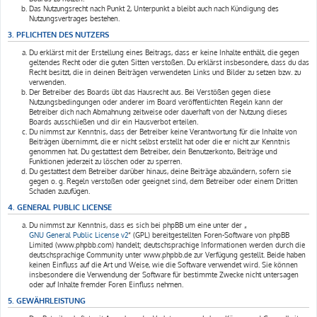
Das Nutzungsrecht nach Punkt 2, Unterpunkt a bleibt auch nach Kündigung des
Nutzungsvertrages bestehen.
3. PFLICHTEN DES NUTZERS
Du erklärst mit der Erstellung eines Beitrags, dass er keine Inhalte enthält, die gegen
geltendes Recht oder die guten Sitten verstoßen. Du erklärst insbesondere, dass du das
Recht besitzt, die in deinen Beiträgen verwendeten Links und Bilder zu setzen bzw. zu
verwenden.
Der Betreiber des Boards übt das Hausrecht aus. Bei Verstößen gegen diese
Nutzungsbedingungen oder anderer im Board veröffentlichten Regeln kann der
Betreiber dich nach Abmahnung zeitweise oder dauerhaft von der Nutzung dieses
Boards ausschließen und dir ein Hausverbot erteilen.
Du nimmst zur Kenntnis, dass der Betreiber keine Verantwortung für die Inhalte von
Beiträgen übernimmt, die er nicht selbst erstellt hat oder die er nicht zur Kenntnis
genommen hat. Du gestattest dem Betreiber, dein Benutzerkonto, Beiträge und
Funktionen jederzeit zu löschen oder zu sperren.
Du gestattest dem Betreiber darüber hinaus, deine Beiträge abzuändern, sofern sie
gegen o. g. Regeln verstoßen oder geeignet sind, dem Betreiber oder einem Dritten
Schaden zuzufügen.
4. GENERAL PUBLIC LICENSE
Du nimmst zur Kenntnis, dass es sich bei phpBB um eine unter der „
GNU General Public License v2
“ (GPL) bereitgestellten Foren-Software von phpBB
Limited (www.phpbb.com) handelt; deutschsprachige Informationen werden durch die
deutschsprachige Community unter www.phpbb.de zur Verfügung gestellt. Beide haben
keinen Einfluss auf die Art und Weise, wie die Software verwendet wird. Sie können
insbesondere die Verwendung der Software für bestimmte Zwecke nicht untersagen
oder auf Inhalte fremder Foren Einfluss nehmen.
5. GEWÄHRLEISTUNG