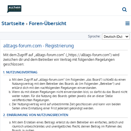
S
u
Startseite
Foren-Übersicht
c
h
Sprache:
e
alltags-forum.com - Registrierung
Mit dem Zugriff auf „alltags-forum.com“ („https://alltags-forum.com“) wird
zwischen dir und dem Betreiber ein Vertrag mit folgenden Regelungen
geschlossen:
1. NUTZUNGSVERTRAG
Mit dem Zugriff auf „alltags-forum.com“ (im Folgenden „das Board“) schließt du einen
Nutzungsvertrag mit dem Betreiber des Boards ab (im Folgenden „Betreiber“) und
erklärst dich mit den nachfolgenden Regelungen einverstanden.
Wenn du mit diesen Regelungen nicht einverstanden bist, so darfst du das Board nicht
weiter nutzen. Für die Nutzung des Boards gelten jeweils die an dieser Stelle
veröffentlichten Regelungen.
Der Nutzungsvertrag wird auf unbestimmte Zeit geschlossen und kann von beiden
Seiten ohne Einhaltung einer Frist jederzeit gekündigt werden.
2. EINRÄUMUNG VON NUTZUNGSRECHTEN
Mit dem Erstellen eines Beitrags erteilst du dem Betreiber ein einfaches, zeitlich und
räumlich unbeschränktes und unentgeltliches Recht, deinen Beitrag im Rahmen des
Boards zu nutzen.