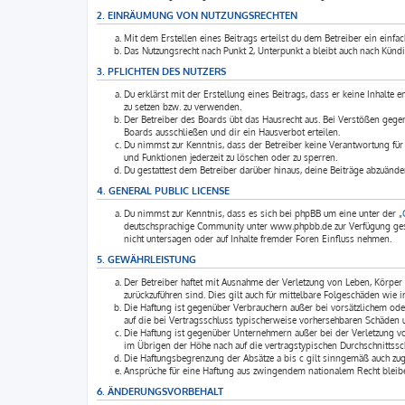
2. EINRÄUMUNG VON NUTZUNGSRECHTEN
Mit dem Erstellen eines Beitrags erteilst du dem Betreiber ein einfa
Das Nutzungsrecht nach Punkt 2, Unterpunkt a bleibt auch nach Künd
3. PFLICHTEN DES NUTZERS
Du erklärst mit der Erstellung eines Beitrags, dass er keine Inhalte 
zu setzen bzw. zu verwenden.
Der Betreiber des Boards übt das Hausrecht aus. Bei Verstößen geg
Boards ausschließen und dir ein Hausverbot erteilen.
Du nimmst zur Kenntnis, dass der Betreiber keine Verantwortung für d
und Funktionen jederzeit zu löschen oder zu sperren.
Du gestattest dem Betreiber darüber hinaus, deine Beiträge abzuände
4. GENERAL PUBLIC LICENSE
Du nimmst zur Kenntnis, dass es sich bei phpBB um eine unter der „
deutschsprachige Community unter www.phpbb.de zur Verfügung geste
nicht untersagen oder auf Inhalte fremder Foren Einfluss nehmen.
5. GEWÄHRLEISTUNG
Der Betreiber haftet mit Ausnahme der Verletzung von Leben, Körper u
zurückzuführen sind. Dies gilt auch für mittelbare Folgeschäden wi
Die Haftung ist gegenüber Verbrauchern außer bei vorsätzlichem ode
auf die bei Vertragsschluss typischerweise vorhersehbaren Schäden 
Die Haftung ist gegenüber Unternehmern außer bei der Verletzung v
im Übrigen der Höhe nach auf die vertragstypischen Durchschnittssc
Die Haftungsbegrenzung der Absätze a bis c gilt sinngemäß auch zugu
Ansprüche für eine Haftung aus zwingendem nationalem Recht bleibe
6. ÄNDERUNGSVORBEHALT