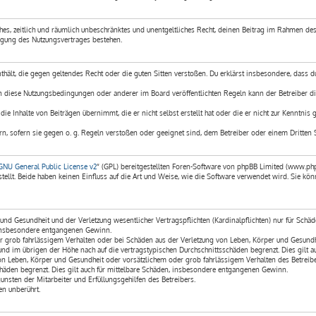
ches, zeitlich und räumlich unbeschränktes und unentgeltliches Recht, deinen Beitrag im Rahmen des
igung des Nutzungsvertrages bestehen.
enthält, die gegen geltendes Recht oder die guten Sitten verstoßen. Du erklärst insbesondere, dass 
en diese Nutzungsbedingungen oder anderer im Board veröffentlichten Regeln kann der Betreiber d
ie Inhalte von Beiträgen übernimmt, die er nicht selbst erstellt hat oder die er nicht zur Kenntnis
rn, sofern sie gegen o. g. Regeln verstoßen oder geeignet sind, dem Betreiber oder einem Dritten 
GNU General Public License v2
“ (GPL) bereitgestellten Foren-Software von phpBB Limited (www.ph
llt. Beide haben keinen Einfluss auf die Art und Weise, wie die Software verwendet wird. Sie 
nd Gesundheit und der Verletzung wesentlicher Vertragspflichten (Kardinalpflichten) nur für Schäde
e insbesondere entgangenen Gewinn.
r grob fahrlässigem Verhalten oder bei Schäden aus der Verletzung von Leben, Körper und Gesundhei
und im übrigen der Höhe nach auf die vertragstypischen Durchschnittsschäden begrenzt. Dies gilt
on Leben, Körper und Gesundheit oder vorsätzlichem oder grob fahrlässigem Verhalten des Betreibe
häden begrenzt. Dies gilt auch für mittelbare Schäden, insbesondere entgangenen Gewinn.
nsten der Mitarbeiter und Erfüllungsgehilfen des Betreibers.
n unberührt.