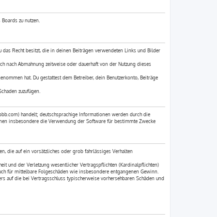
 Boards zu nutzen.
du das Recht besitzt, die in deinen Beiträgen verwendeten Links und Bilder
ich nach Abmahnung zeitweise oder dauerhaft von der Nutzung dieses
 genommen hat. Du gestattest dem Betreiber, dein Benutzerkonto, Beiträge
Schaden zuzufügen.
pbb.com) handelt; deutschsprachige Informationen werden durch die
können insbesondere die Verwendung der Software für bestimmte Zwecke
n, die auf ein vorsätzliches oder grob fahrlässiges Verhalten
t und der Verletzung wesentlicher Vertragspflichten (Kardinalpflichten)
 auch für mittelbare Folgeschäden wie insbesondere entgangenen Gewinn.
rs auf die bei Vertragsschluss typischerweise vorhersehbaren Schäden und