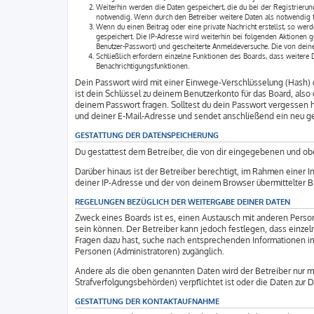
Weiterhin werden die Daten gespeichert, die du bei der Registrieru
notwendig. Wenn durch den Betreiber weitere Daten als notwendig fes
Wenn du einen Beitrag oder eine private Nachricht erstellst, so werd
gespeichert. Die IP-Adresse wird weiterhin bei folgenden Aktionen g
Benutzer-Passwort) und gescheiterte Anmeldeversuche. Die von deine
Schließlich erfordern einzelne Funktionen des Boards, dass weitere
Benachrichtigungsfunktionen.
Dein Passwort wird mit einer Einwege-Verschlüsselung (Hash) g
ist dein Schlüssel zu deinem Benutzerkonto für das Board, als
deinem Passwort fragen. Solltest du dein Passwort vergessen
und deiner E-Mail-Adresse und sendet anschließend ein neu ge
GESTATTUNG DER DATENSPEICHERUNG
Du gestattest dem Betreiber, die von dir eingegebenen und obe
Darüber hinaus ist der Betreiber berechtigt, im Rahmen einer
deiner IP-Adresse und der von deinem Browser übermittelter B
REGELUNGEN BEZÜGLICH DER WEITERGABE DEINER DATEN
Zweck eines Boards ist es, einen Austausch mit anderen Personen
sein können. Der Betreiber kann jedoch festlegen, dass einzeln
Fragen dazu hast, suche nach entsprechenden Informationen im 
Personen (Administratoren) zugänglich.
Andere als die oben genannten Daten wird der Betreiber nur mit
Strafverfolgungsbehörden) verpflichtet ist oder die Daten zur D
GESTATTUNG DER KONTAKTAUFNAHME