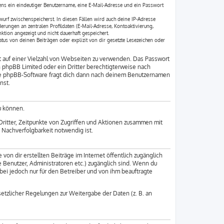
tens ein eindeutiger Benutzername, eine E-Mail-Adresse und ein Passwort
twurf zwischenspeicherst. In diesen Fällen wird auch deine IP-Adresse
erungen an zentralen Profildaten (E-Mail-Adresse, Kontoaktivierung,
tion angezeigt und nicht dauerhaft gespeichert.
us von deinen Beiträgen oder explizit von dir gesetzte Lesezeichen oder
ht auf einer Vielzahl von Webseiten zu verwenden. Das Passwort
n phpBB Limited oder ein Dritter berechtigterweise nach
Die phpBB-Software fragt dich dann nach deinem Benutzernamen
nst.
u können.
ritter, Zeitpunkte von Zugriffen und Aktionen zusammen mit
 Nachverfolgbarkeit notwendig ist.
von dir erstellten Beiträge im Internet öffentlich zugänglich
e Benutzer, Administratoren etc.) zugänglich sind. Wenn du
bei jedoch nur für den Betreiber und von ihm beauftragte
setzlicher Regelungen zur Weitergabe der Daten (z. B. an