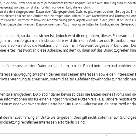
ng, in deinem Profil oder deinem persönlichem Bereich angibst. Für die Registrierung sind mindes
tgelegt wurden, so ist dies für dich vor deren Eingabe ersichtlich.
en die dort eingegebenen Daten ebenfalls gespeichert. Gleiches gilt, wenn du einen Beitrag als En
espeichert: Löschen und Ändern von Beiträgen (dazu zählen Private Nachrichten und Umfragen), Änd
m Browser übermittelte Browser-Kennzeichnung (User Agent) wird nur in der „Wer ist online?“-Funk
 Daten gespeichert werden. Dazu gehören dein Abstimmungsverhalten bei Umfragen, der Gelesen-Stat
espeichert, so dass es sicher ist. Jedoch wird dir empfohlen, dieses Passwort nic
o geh mit ihm sorgsam um. Insbesondere wird dich kein Vertreter des Betreibers, vo
 haben, so kannst du die Funktion „Ich habe mein Passwort vergessen“ benutzen. 
neriertes Passwort an diese Adresse, mit dem du dann auf das Board zugreifen kan
n näher spezifizierten Daten zu speichern, um das Board betreiben und anbieten z
 Interessenabwägung zwischen deinen und seinen Interessen sowie den Interessen D
rowser-Kennung zu speichern, sofern dies zur Gefahrenabwehr oder zur rechtlichen
 zu ermöglichen. Du bist dir daher bewusst, dass die Daten deines Profils und die 
e Informationen nur für einen eingeschränkten Nutzerkreis (z. B. andere registriert
Forum oder kontaktiere den Betreiber. Die E-Mail-Adresse aus deinem Profil ist da
 deiner Zustimmung an Dritte weitergeben. Dies gilt nicht, sofern er auf Grund ge
urchsetzung rechtlicher Interessen erforderlich sind.