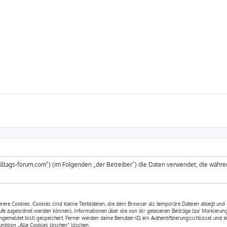
://alltags-forum.com“) (im Folgenden „der Betreiber“) die Daten verwendet, die wä
ere Cookies. Cookies sind kleine Textdateien, die dein Browser als temporäre Dateien ablegt und 
ufrufe zugeordnet werden können), Informationen über die von dir gelesenen Beiträge (zur Markierun
gemeldet bist) gespeichert. Ferner werden deine Benutzer-ID, ein Authentifizierungsschlüssel und 
Funktion „Alle Cookies löschen“ löschen.