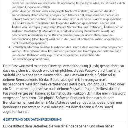
durch den Betreiber weitere Daten als notwendig festgelegt wurden, so ist dies für dich
vor deren Eingabe ersichtlich.
Wenn du einen Beitrag oder eine private Nachricht erstellst, so werden die dort
eingegebenen Daten ebenfalls gespeichert. Gleiches gilt, wenn du einen Beitrag als
Entwurf zwischenspeicherst. In diesen Fällen wird auch deine IP-Adresse gespeichert.
Die IP-Adresse wird weiterhin bei folgenden Aktionen gespeichert: Löschen und
Ändern von Beiträgen (dazu zählen Private Nachrichten und Umfragen), Änderungen an
zentralen Profildaten (E-Mail-Adresse, Kontoaktivierung, Benutzer-Passwort) und
gescheiterte Anmeldeversuche. Die von deinem Browser übermittelte Browser-
Kennzeichnung (User Agent) wird nur in der „Wer ist online?“-Funktion angezeigt und
nicht dauerhaft gespeichert.
Schließlich erfordern einzelne Funktionen des Boards, dass weitere Daten gespeichert
werden. Dazu gehören dein Abstimmungsverhalten bei Umfragen, der Gelesen-Status
von deinen Beiträgen oder explizit von dir gesetzte Lesezeichen oder
Benachrichtigungsfunktionen.
Dein Passwort wird mit einer Einwege-Verschlüsselung (Hash) gespeichert, so
dass es sicher ist. Jedoch wird dir empfohlen, dieses Passwort nicht auf einer
Vielzahl von Webseiten zu verwenden. Das Passwort ist dein Schlüssel zu
deinem Benutzerkonto für das Board, also geh mit ihm sorgsam um.
Insbesondere wird dich kein Vertreter des Betreibers, von phpBB Limited oder
ein Dritter berechtigterweise nach deinem Passwort fragen. Solltest du dein
Passwort vergessen haben, so kannst du die Funktion „Ich habe mein Passwort
vergessen“ benutzen. Die phpBB-Software fragt dich dann nach deinem
Benutzernamen und deiner E-Mail-Adresse und sendet anschließend ein neu
generiertes Passwort an diese Adresse, mit dem du dann auf das Board
zugreifen kannst.
GESTATTUNG DER DATENSPEICHERUNG
Du gestattest dem Betreiber, die von dir eingegebenen und oben näher