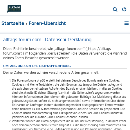
S
u
Startseite
Foren-Übersicht
c
h
e
alltags-forum.com - Datenschutzerklärung
Diese Richtlinie beschreibt, wie „alltags-forum.com“ („https://alltags-
forum.com“) (im Folgenden „der Betreiber“) die Daten verwendet, die während
deines Foren-Besuchs gesammelt werden.
UMFANG UND ART DER DATENSPEICHERUNG
Deine Daten werden auf vier verschiedene Arten gesammelt:
Die Forensoftware phpBB erstellt bei deinem Besuch des Boards mehrere Cookies.
Cookies sind kleine Textdateien, die dein Browser als temporäre Dateien ablegt und
die zwischen den einzelnen Aufrufen des Boards erhalten bleiben. In diesen Cookies
sind die aktuelle ID deiner Sitzung (damit dir alle Seitenaufrufe zugeordnet werden
können), Informationen über die von dir gelesenen Beiträge (zur Markierung dieser als
gelesen/ungelesen; sofern du nicht angemeldet bist) sowie Informationen über deine
Teilnahme an Umfragen (sofern du nicht angemeldet bist) gespeichert. Ferner werden
deine Benutzer-ID, ein Authentifizierungsschlüssel und eine Session-ID gespeichert. Die
Cookies haben standardmäßig eine Gültigkeit von einem Jahr. Alle Cookies kannst du
jederzeit über die Funktion „Alle Cookies löschen“ löschen.
Weiterhin werden die Daten gespeichert, die du bei der Registrierung, in deinem Profil
oder deinem persönlichem Bereich angibst. Für die Registrierung sind mindestens ein
eindeutiger Benutzername, eine E-Mail-Adresse und ein Passwort notwendig. Wenn