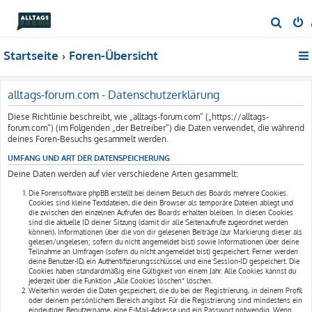
S
u
Startseite
Foren-Übersicht
c
h
e
alltags-forum.com - Datenschutzerklärung
Diese Richtlinie beschreibt, wie „alltags-forum.com“ („https://alltags-
forum.com“) (im Folgenden „der Betreiber“) die Daten verwendet, die während
deines Foren-Besuchs gesammelt werden.
UMFANG UND ART DER DATENSPEICHERUNG
Deine Daten werden auf vier verschiedene Arten gesammelt:
Die Forensoftware phpBB erstellt bei deinem Besuch des Boards mehrere Cookies.
Cookies sind kleine Textdateien, die dein Browser als temporäre Dateien ablegt und
die zwischen den einzelnen Aufrufen des Boards erhalten bleiben. In diesen Cookies
sind die aktuelle ID deiner Sitzung (damit dir alle Seitenaufrufe zugeordnet werden
können), Informationen über die von dir gelesenen Beiträge (zur Markierung dieser als
gelesen/ungelesen; sofern du nicht angemeldet bist) sowie Informationen über deine
Teilnahme an Umfragen (sofern du nicht angemeldet bist) gespeichert. Ferner werden
deine Benutzer-ID, ein Authentifizierungsschlüssel und eine Session-ID gespeichert. Die
Cookies haben standardmäßig eine Gültigkeit von einem Jahr. Alle Cookies kannst du
jederzeit über die Funktion „Alle Cookies löschen“ löschen.
Weiterhin werden die Daten gespeichert, die du bei der Registrierung, in deinem Profil
oder deinem persönlichem Bereich angibst. Für die Registrierung sind mindestens ein
eindeutiger Benutzername, eine E-Mail-Adresse und ein Passwort notwendig. Wenn