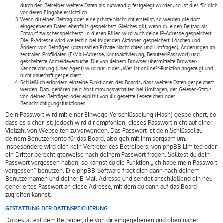
durch den Betreiber weitere Daten als notwendig festgelegt wurden, so ist dies für dich
vor deren Eingabe ersichtlich.
Wenn du einen Beitrag oder eine private Nachricht erstellst, so werden die dort
eingegebenen Daten ebenfalls gespeichert. Gleiches gilt, wenn du einen Beitrag als
Entwurf zwischenspeicherst. In diesen Fällen wird auch deine IP-Adresse gespeichert.
Die IP-Adresse wird weiterhin bei folgenden Aktionen gespeichert: Löschen und
Ändern von Beiträgen (dazu zählen Private Nachrichten und Umfragen), Änderungen an
zentralen Profildaten (E-Mail-Adresse, Kontoaktivierung, Benutzer-Passwort) und
gescheiterte Anmeldeversuche. Die von deinem Browser übermittelte Browser-
Kennzeichnung (User Agent) wird nur in der „Wer ist online?“-Funktion angezeigt und
nicht dauerhaft gespeichert.
Schließlich erfordern einzelne Funktionen des Boards, dass weitere Daten gespeichert
werden. Dazu gehören dein Abstimmungsverhalten bei Umfragen, der Gelesen-Status
von deinen Beiträgen oder explizit von dir gesetzte Lesezeichen oder
Benachrichtigungsfunktionen.
Dein Passwort wird mit einer Einwege-Verschlüsselung (Hash) gespeichert, so
dass es sicher ist. Jedoch wird dir empfohlen, dieses Passwort nicht auf einer
Vielzahl von Webseiten zu verwenden. Das Passwort ist dein Schlüssel zu
deinem Benutzerkonto für das Board, also geh mit ihm sorgsam um.
Insbesondere wird dich kein Vertreter des Betreibers, von phpBB Limited oder
ein Dritter berechtigterweise nach deinem Passwort fragen. Solltest du dein
Passwort vergessen haben, so kannst du die Funktion „Ich habe mein Passwort
vergessen“ benutzen. Die phpBB-Software fragt dich dann nach deinem
Benutzernamen und deiner E-Mail-Adresse und sendet anschließend ein neu
generiertes Passwort an diese Adresse, mit dem du dann auf das Board
zugreifen kannst.
GESTATTUNG DER DATENSPEICHERUNG
Du gestattest dem Betreiber, die von dir eingegebenen und oben näher