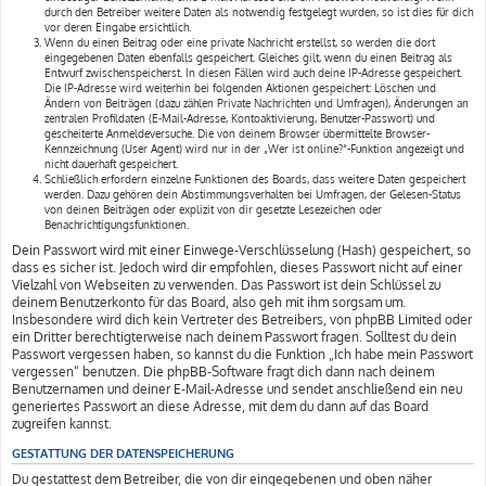
durch den Betreiber weitere Daten als notwendig festgelegt wurden, so ist dies für dich
vor deren Eingabe ersichtlich.
Wenn du einen Beitrag oder eine private Nachricht erstellst, so werden die dort
eingegebenen Daten ebenfalls gespeichert. Gleiches gilt, wenn du einen Beitrag als
Entwurf zwischenspeicherst. In diesen Fällen wird auch deine IP-Adresse gespeichert.
Die IP-Adresse wird weiterhin bei folgenden Aktionen gespeichert: Löschen und
Ändern von Beiträgen (dazu zählen Private Nachrichten und Umfragen), Änderungen an
zentralen Profildaten (E-Mail-Adresse, Kontoaktivierung, Benutzer-Passwort) und
gescheiterte Anmeldeversuche. Die von deinem Browser übermittelte Browser-
Kennzeichnung (User Agent) wird nur in der „Wer ist online?“-Funktion angezeigt und
nicht dauerhaft gespeichert.
Schließlich erfordern einzelne Funktionen des Boards, dass weitere Daten gespeichert
werden. Dazu gehören dein Abstimmungsverhalten bei Umfragen, der Gelesen-Status
von deinen Beiträgen oder explizit von dir gesetzte Lesezeichen oder
Benachrichtigungsfunktionen.
Dein Passwort wird mit einer Einwege-Verschlüsselung (Hash) gespeichert, so
dass es sicher ist. Jedoch wird dir empfohlen, dieses Passwort nicht auf einer
Vielzahl von Webseiten zu verwenden. Das Passwort ist dein Schlüssel zu
deinem Benutzerkonto für das Board, also geh mit ihm sorgsam um.
Insbesondere wird dich kein Vertreter des Betreibers, von phpBB Limited oder
ein Dritter berechtigterweise nach deinem Passwort fragen. Solltest du dein
Passwort vergessen haben, so kannst du die Funktion „Ich habe mein Passwort
vergessen“ benutzen. Die phpBB-Software fragt dich dann nach deinem
Benutzernamen und deiner E-Mail-Adresse und sendet anschließend ein neu
generiertes Passwort an diese Adresse, mit dem du dann auf das Board
zugreifen kannst.
GESTATTUNG DER DATENSPEICHERUNG
Du gestattest dem Betreiber, die von dir eingegebenen und oben näher