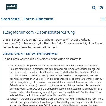
S
u
Startseite
Foren-Übersicht
c
h
e
alltags-forum.com - Datenschutzerklärung
Diese Richtlinie beschreibt, wie „alltags-forum.com“ („https://alltags-
forum.com“) (im Folgenden „der Betreiber“) die Daten verwendet, die während
deines Foren-Besuchs gesammelt werden.
UMFANG UND ART DER DATENSPEICHERUNG
Deine Daten werden auf vier verschiedene Arten gesammelt:
Die Forensoftware phpBB erstellt bei deinem Besuch des Boards mehrere Cookies.
Cookies sind kleine Textdateien, die dein Browser als temporäre Dateien ablegt und
die zwischen den einzelnen Aufrufen des Boards erhalten bleiben. In diesen Cookies
sind die aktuelle ID deiner Sitzung (damit dir alle Seitenaufrufe zugeordnet werden
können), Informationen über die von dir gelesenen Beiträge (zur Markierung dieser als
gelesen/ungelesen; sofern du nicht angemeldet bist) sowie Informationen über deine
Teilnahme an Umfragen (sofern du nicht angemeldet bist) gespeichert. Ferner werden
deine Benutzer-ID, ein Authentifizierungsschlüssel und eine Session-ID gespeichert. Die
Cookies haben standardmäßig eine Gültigkeit von einem Jahr. Alle Cookies kannst du
jederzeit über die Funktion „Alle Cookies löschen“ löschen.
Weiterhin werden die Daten gespeichert, die du bei der Registrierung, in deinem Profil
oder deinem persönlichem Bereich angibst. Für die Registrierung sind mindestens ein
eindeutiger Benutzername, eine E-Mail-Adresse und ein Passwort notwendig. Wenn