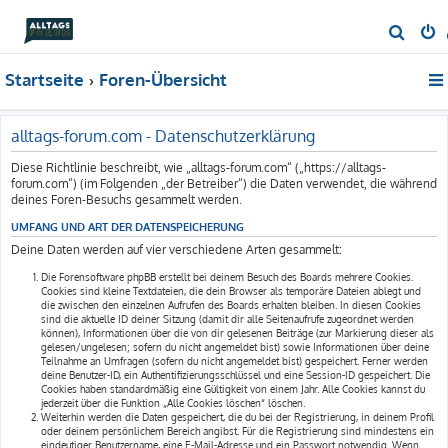
S
u
Startseite
Foren-Übersicht
c
h
e
alltags-forum.com - Datenschutzerklärung
Diese Richtlinie beschreibt, wie „alltags-forum.com“ („https://alltags-
forum.com“) (im Folgenden „der Betreiber“) die Daten verwendet, die während
deines Foren-Besuchs gesammelt werden.
UMFANG UND ART DER DATENSPEICHERUNG
Deine Daten werden auf vier verschiedene Arten gesammelt:
Die Forensoftware phpBB erstellt bei deinem Besuch des Boards mehrere Cookies.
Cookies sind kleine Textdateien, die dein Browser als temporäre Dateien ablegt und
die zwischen den einzelnen Aufrufen des Boards erhalten bleiben. In diesen Cookies
sind die aktuelle ID deiner Sitzung (damit dir alle Seitenaufrufe zugeordnet werden
können), Informationen über die von dir gelesenen Beiträge (zur Markierung dieser als
gelesen/ungelesen; sofern du nicht angemeldet bist) sowie Informationen über deine
Teilnahme an Umfragen (sofern du nicht angemeldet bist) gespeichert. Ferner werden
deine Benutzer-ID, ein Authentifizierungsschlüssel und eine Session-ID gespeichert. Die
Cookies haben standardmäßig eine Gültigkeit von einem Jahr. Alle Cookies kannst du
jederzeit über die Funktion „Alle Cookies löschen“ löschen.
Weiterhin werden die Daten gespeichert, die du bei der Registrierung, in deinem Profil
oder deinem persönlichem Bereich angibst. Für die Registrierung sind mindestens ein
eindeutiger Benutzername, eine E-Mail-Adresse und ein Passwort notwendig. Wenn