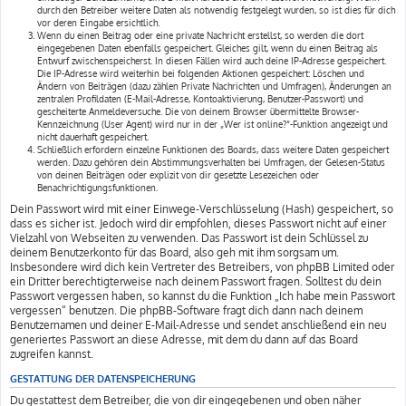
durch den Betreiber weitere Daten als notwendig festgelegt wurden, so ist dies für dich
vor deren Eingabe ersichtlich.
Wenn du einen Beitrag oder eine private Nachricht erstellst, so werden die dort
eingegebenen Daten ebenfalls gespeichert. Gleiches gilt, wenn du einen Beitrag als
Entwurf zwischenspeicherst. In diesen Fällen wird auch deine IP-Adresse gespeichert.
Die IP-Adresse wird weiterhin bei folgenden Aktionen gespeichert: Löschen und
Ändern von Beiträgen (dazu zählen Private Nachrichten und Umfragen), Änderungen an
zentralen Profildaten (E-Mail-Adresse, Kontoaktivierung, Benutzer-Passwort) und
gescheiterte Anmeldeversuche. Die von deinem Browser übermittelte Browser-
Kennzeichnung (User Agent) wird nur in der „Wer ist online?“-Funktion angezeigt und
nicht dauerhaft gespeichert.
Schließlich erfordern einzelne Funktionen des Boards, dass weitere Daten gespeichert
werden. Dazu gehören dein Abstimmungsverhalten bei Umfragen, der Gelesen-Status
von deinen Beiträgen oder explizit von dir gesetzte Lesezeichen oder
Benachrichtigungsfunktionen.
Dein Passwort wird mit einer Einwege-Verschlüsselung (Hash) gespeichert, so
dass es sicher ist. Jedoch wird dir empfohlen, dieses Passwort nicht auf einer
Vielzahl von Webseiten zu verwenden. Das Passwort ist dein Schlüssel zu
deinem Benutzerkonto für das Board, also geh mit ihm sorgsam um.
Insbesondere wird dich kein Vertreter des Betreibers, von phpBB Limited oder
ein Dritter berechtigterweise nach deinem Passwort fragen. Solltest du dein
Passwort vergessen haben, so kannst du die Funktion „Ich habe mein Passwort
vergessen“ benutzen. Die phpBB-Software fragt dich dann nach deinem
Benutzernamen und deiner E-Mail-Adresse und sendet anschließend ein neu
generiertes Passwort an diese Adresse, mit dem du dann auf das Board
zugreifen kannst.
GESTATTUNG DER DATENSPEICHERUNG
Du gestattest dem Betreiber, die von dir eingegebenen und oben näher