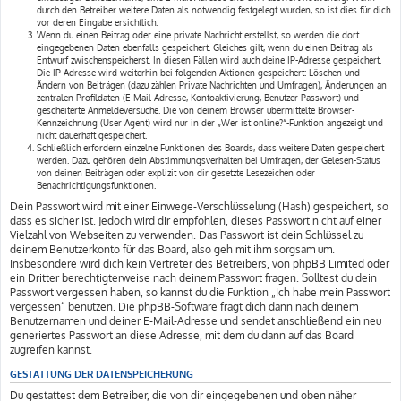
durch den Betreiber weitere Daten als notwendig festgelegt wurden, so ist dies für dich
vor deren Eingabe ersichtlich.
Wenn du einen Beitrag oder eine private Nachricht erstellst, so werden die dort
eingegebenen Daten ebenfalls gespeichert. Gleiches gilt, wenn du einen Beitrag als
Entwurf zwischenspeicherst. In diesen Fällen wird auch deine IP-Adresse gespeichert.
Die IP-Adresse wird weiterhin bei folgenden Aktionen gespeichert: Löschen und
Ändern von Beiträgen (dazu zählen Private Nachrichten und Umfragen), Änderungen an
zentralen Profildaten (E-Mail-Adresse, Kontoaktivierung, Benutzer-Passwort) und
gescheiterte Anmeldeversuche. Die von deinem Browser übermittelte Browser-
Kennzeichnung (User Agent) wird nur in der „Wer ist online?“-Funktion angezeigt und
nicht dauerhaft gespeichert.
Schließlich erfordern einzelne Funktionen des Boards, dass weitere Daten gespeichert
werden. Dazu gehören dein Abstimmungsverhalten bei Umfragen, der Gelesen-Status
von deinen Beiträgen oder explizit von dir gesetzte Lesezeichen oder
Benachrichtigungsfunktionen.
Dein Passwort wird mit einer Einwege-Verschlüsselung (Hash) gespeichert, so
dass es sicher ist. Jedoch wird dir empfohlen, dieses Passwort nicht auf einer
Vielzahl von Webseiten zu verwenden. Das Passwort ist dein Schlüssel zu
deinem Benutzerkonto für das Board, also geh mit ihm sorgsam um.
Insbesondere wird dich kein Vertreter des Betreibers, von phpBB Limited oder
ein Dritter berechtigterweise nach deinem Passwort fragen. Solltest du dein
Passwort vergessen haben, so kannst du die Funktion „Ich habe mein Passwort
vergessen“ benutzen. Die phpBB-Software fragt dich dann nach deinem
Benutzernamen und deiner E-Mail-Adresse und sendet anschließend ein neu
generiertes Passwort an diese Adresse, mit dem du dann auf das Board
zugreifen kannst.
GESTATTUNG DER DATENSPEICHERUNG
Du gestattest dem Betreiber, die von dir eingegebenen und oben näher