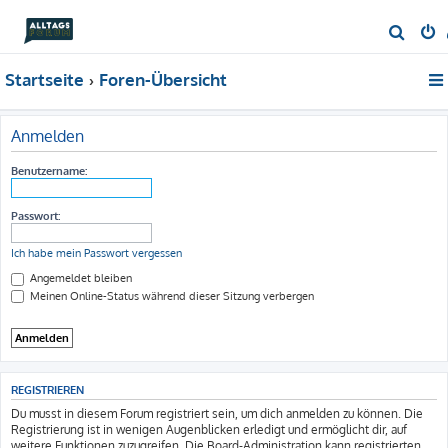
S
u
Startseite
Foren-Übersicht
c
h
e
Anmelden
Benutzername:
Passwort:
Ich habe mein Passwort vergessen
Angemeldet bleiben
Meinen Online-Status während dieser Sitzung verbergen
REGISTRIEREN
Du musst in diesem Forum registriert sein, um dich anmelden zu können. Die
Registrierung ist in wenigen Augenblicken erledigt und ermöglicht dir, auf
weitere Funktionen zuzugreifen. Die Board-Administration kann registrierten