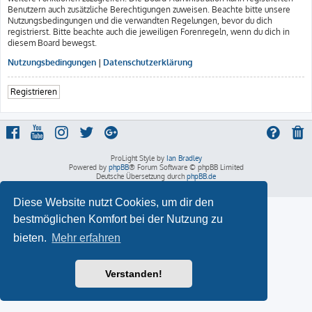
Benutzern auch zusätzliche Berechtigungen zuweisen. Beachte bitte unsere
Nutzungsbedingungen und die verwandten Regelungen, bevor du dich
registrierst. Bitte beachte auch die jeweiligen Forenregeln, wenn du dich in
diesem Board bewegst.
Nutzungsbedingungen
|
Datenschutzerklärung
Registrieren
ProLight Style by
Ian Bradley
Powered by
phpBB
® Forum Software © phpBB Limited
Deutsche Übersetzung durch
phpBB.de
Datenschutz
|
Nutzungsbedingungen
Diese Website nutzt Cookies, um dir den
bestmöglichen Komfort bei der Nutzung zu
bieten.
Mehr erfahren
Verstanden!