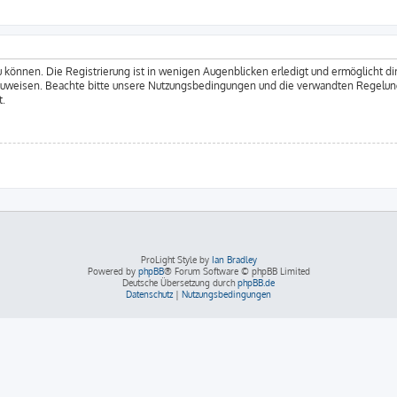
 können. Die Registrierung ist in wenigen Augenblicken erledigt und ermöglicht dir
zuweisen. Beachte bitte unsere Nutzungsbedingungen und die verwandten Regelungen
t.
ProLight Style by
Ian Bradley
Powered by
phpBB
® Forum Software © phpBB Limited
Deutsche Übersetzung durch
phpBB.de
Datenschutz
|
Nutzungsbedingungen