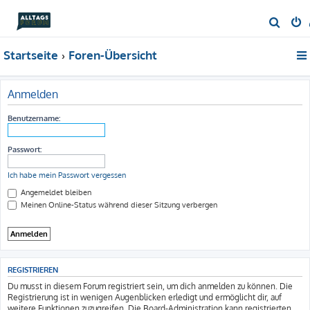
S
u
Startseite
Foren-Übersicht
c
h
e
Anmelden
Benutzername:
Passwort:
Ich habe mein Passwort vergessen
Angemeldet bleiben
Meinen Online-Status während dieser Sitzung verbergen
REGISTRIEREN
Du musst in diesem Forum registriert sein, um dich anmelden zu können. Die
Registrierung ist in wenigen Augenblicken erledigt und ermöglicht dir, auf
weitere Funktionen zuzugreifen. Die Board-Administration kann registrierten