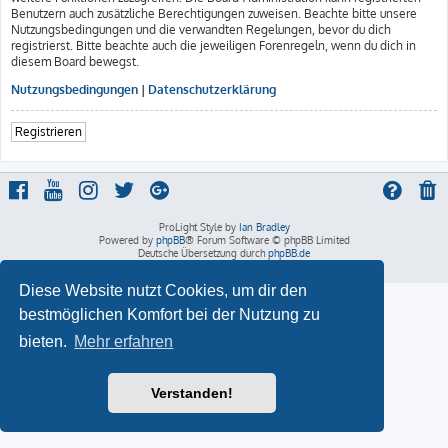
Benutzern auch zusätzliche Berechtigungen zuweisen. Beachte bitte unsere
Nutzungsbedingungen und die verwandten Regelungen, bevor du dich
registrierst. Bitte beachte auch die jeweiligen Forenregeln, wenn du dich in
diesem Board bewegst.
Nutzungsbedingungen
|
Datenschutzerklärung
Registrieren
ProLight Style by
Ian Bradley
Powered by
phpBB
® Forum Software © phpBB Limited
Deutsche Übersetzung durch
phpBB.de
Datenschutz
|
Nutzungsbedingungen
Diese Website nutzt Cookies, um dir den
bestmöglichen Komfort bei der Nutzung zu
bieten.
Mehr erfahren
Verstanden!