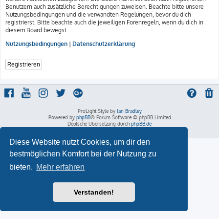
Benutzern auch zusätzliche Berechtigungen zuweisen. Beachte bitte unsere
Nutzungsbedingungen und die verwandten Regelungen, bevor du dich
registrierst. Bitte beachte auch die jeweiligen Forenregeln, wenn du dich in
diesem Board bewegst.
Nutzungsbedingungen
|
Datenschutzerklärung
Registrieren
ProLight Style by
Ian Bradley
Powered by
phpBB
® Forum Software © phpBB Limited
Deutsche Übersetzung durch
phpBB.de
Datenschutz
|
Nutzungsbedingungen
Diese Website nutzt Cookies, um dir den
bestmöglichen Komfort bei der Nutzung zu
bieten.
Mehr erfahren
Verstanden!