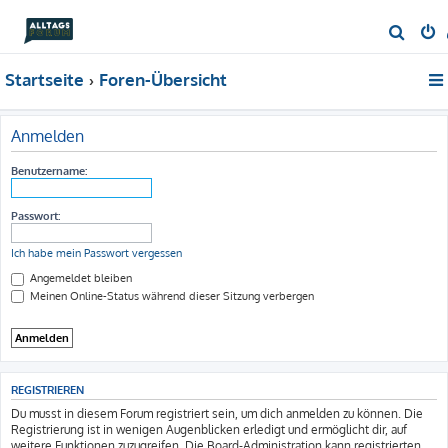
S
u
Startseite
Foren-Übersicht
c
h
e
Anmelden
Benutzername:
Passwort:
Ich habe mein Passwort vergessen
Angemeldet bleiben
Meinen Online-Status während dieser Sitzung verbergen
REGISTRIEREN
Du musst in diesem Forum registriert sein, um dich anmelden zu können. Die
Registrierung ist in wenigen Augenblicken erledigt und ermöglicht dir, auf
weitere Funktionen zuzugreifen. Die Board-Administration kann registrierten