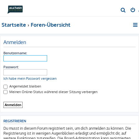
S
u
Startseite
Foren-Übersicht
c
h
e
Anmelden
Benutzername:
Passwort:
Ich habe mein Passwort vergessen
Angemeldet bleiben
Meinen Online-Status während dieser Sitzung verbergen
REGISTRIEREN
Du musst in diesem Forum registriert sein, um dich anmelden zu können. Die
Registrierung ist in wenigen Augenblicken erledigt und ermöglicht dir, auf
weitere Funktionen zuzugreifen. Die Board-Administration kann registrierten