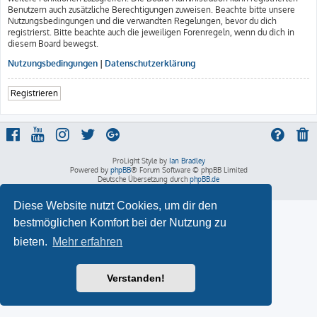
Benutzern auch zusätzliche Berechtigungen zuweisen. Beachte bitte unsere
Nutzungsbedingungen und die verwandten Regelungen, bevor du dich
registrierst. Bitte beachte auch die jeweiligen Forenregeln, wenn du dich in
diesem Board bewegst.
Nutzungsbedingungen
|
Datenschutzerklärung
Registrieren
ProLight Style by
Ian Bradley
Powered by
phpBB
® Forum Software © phpBB Limited
Deutsche Übersetzung durch
phpBB.de
Datenschutz
|
Nutzungsbedingungen
Diese Website nutzt Cookies, um dir den
bestmöglichen Komfort bei der Nutzung zu
bieten.
Mehr erfahren
Verstanden!