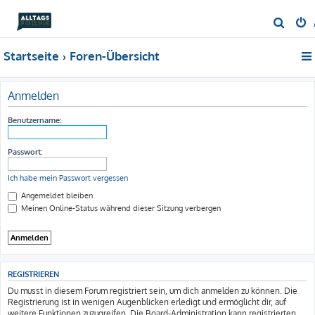
S
u
Startseite
Foren-Übersicht
c
h
e
Anmelden
Benutzername:
Passwort:
Ich habe mein Passwort vergessen
Angemeldet bleiben
Meinen Online-Status während dieser Sitzung verbergen
REGISTRIEREN
Du musst in diesem Forum registriert sein, um dich anmelden zu können. Die
Registrierung ist in wenigen Augenblicken erledigt und ermöglicht dir, auf
weitere Funktionen zuzugreifen. Die Board-Administration kann registrierten