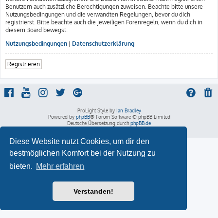
Benutzern auch zusätzliche Berechtigungen zuweisen. Beachte bitte unsere
Nutzungsbedingungen und die verwandten Regelungen, bevor du dich
registrierst. Bitte beachte auch die jeweiligen Forenregeln, wenn du dich in
diesem Board bewegst.
Nutzungsbedingungen
|
Datenschutzerklärung
Registrieren
ProLight Style by
Ian Bradley
Powered by
phpBB
® Forum Software © phpBB Limited
Deutsche Übersetzung durch
phpBB.de
Datenschutz
|
Nutzungsbedingungen
Diese Website nutzt Cookies, um dir den
bestmöglichen Komfort bei der Nutzung zu
bieten.
Mehr erfahren
Verstanden!