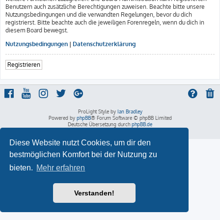
Benutzern auch zusätzliche Berechtigungen zuweisen. Beachte bitte unsere
Nutzungsbedingungen und die verwandten Regelungen, bevor du dich
registrierst. Bitte beachte auch die jeweiligen Forenregeln, wenn du dich in
diesem Board bewegst.
Nutzungsbedingungen
|
Datenschutzerklärung
Registrieren
ProLight Style by
Ian Bradley
Powered by
phpBB
® Forum Software © phpBB Limited
Deutsche Übersetzung durch
phpBB.de
Datenschutz
|
Nutzungsbedingungen
Diese Website nutzt Cookies, um dir den
bestmöglichen Komfort bei der Nutzung zu
bieten.
Mehr erfahren
Verstanden!