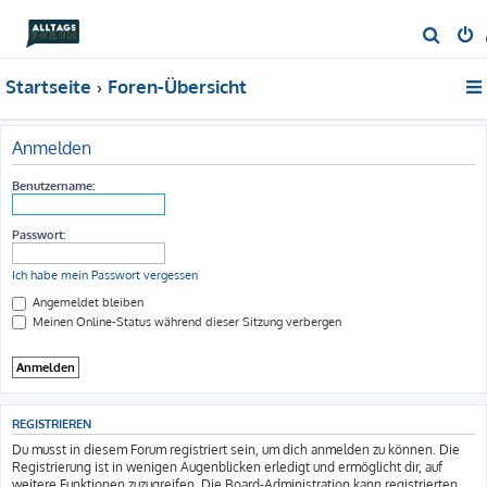
S
u
Startseite
Foren-Übersicht
c
h
e
Anmelden
Benutzername:
Passwort:
Ich habe mein Passwort vergessen
Angemeldet bleiben
Meinen Online-Status während dieser Sitzung verbergen
REGISTRIEREN
Du musst in diesem Forum registriert sein, um dich anmelden zu können. Die
Registrierung ist in wenigen Augenblicken erledigt und ermöglicht dir, auf
weitere Funktionen zuzugreifen. Die Board-Administration kann registrierten