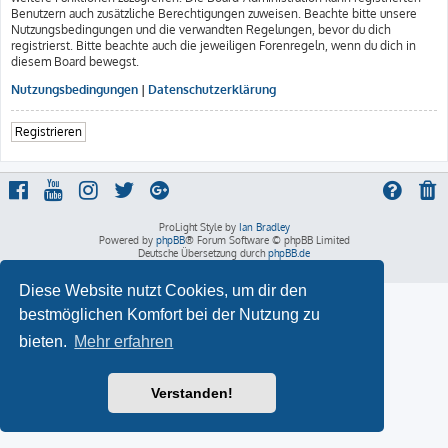
Benutzern auch zusätzliche Berechtigungen zuweisen. Beachte bitte unsere
Nutzungsbedingungen und die verwandten Regelungen, bevor du dich
registrierst. Bitte beachte auch die jeweiligen Forenregeln, wenn du dich in
diesem Board bewegst.
Nutzungsbedingungen
|
Datenschutzerklärung
Registrieren
ProLight Style by
Ian Bradley
Powered by
phpBB
® Forum Software © phpBB Limited
Deutsche Übersetzung durch
phpBB.de
Datenschutz
|
Nutzungsbedingungen
Diese Website nutzt Cookies, um dir den
bestmöglichen Komfort bei der Nutzung zu
bieten.
Mehr erfahren
Verstanden!