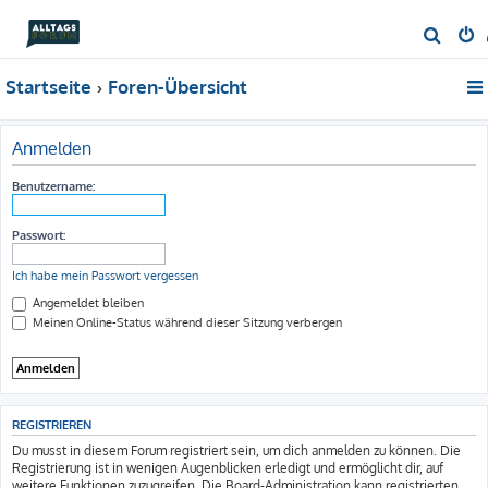
S
u
Startseite
Foren-Übersicht
c
h
e
Anmelden
Benutzername:
Passwort:
Ich habe mein Passwort vergessen
Angemeldet bleiben
Meinen Online-Status während dieser Sitzung verbergen
REGISTRIEREN
Du musst in diesem Forum registriert sein, um dich anmelden zu können. Die
Registrierung ist in wenigen Augenblicken erledigt und ermöglicht dir, auf
weitere Funktionen zuzugreifen. Die Board-Administration kann registrierten