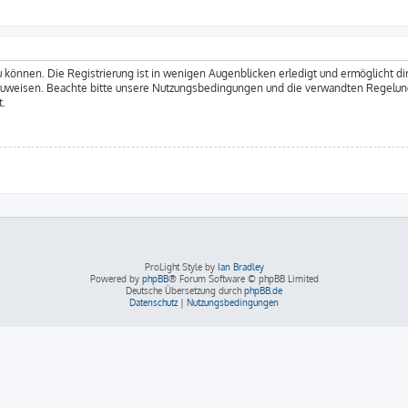
 können. Die Registrierung ist in wenigen Augenblicken erledigt und ermöglicht dir
zuweisen. Beachte bitte unsere Nutzungsbedingungen und die verwandten Regelungen
t.
ProLight Style by
Ian Bradley
Powered by
phpBB
® Forum Software © phpBB Limited
Deutsche Übersetzung durch
phpBB.de
Datenschutz
|
Nutzungsbedingungen